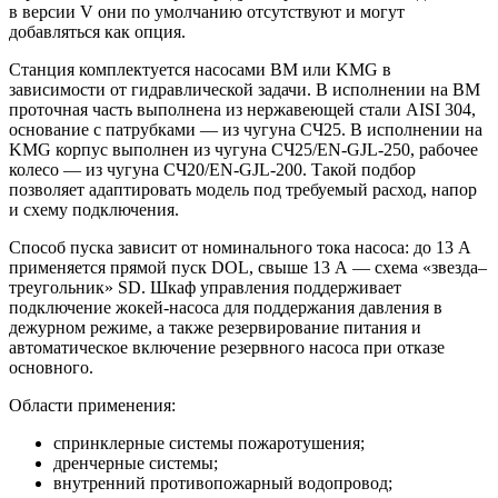
в версии V они по умолчанию отсутствуют и могут
добавляться как опция.
Станция комплектуется насосами BM или KMG в
зависимости от гидравлической задачи. В исполнении на BM
проточная часть выполнена из нержавеющей стали AISI 304,
основание с патрубками — из чугуна СЧ25. В исполнении на
KMG корпус выполнен из чугуна СЧ25/EN-GJL-250, рабочее
колесо — из чугуна СЧ20/EN-GJL-200. Такой подбор
позволяет адаптировать модель под требуемый расход, напор
и схему подключения.
Способ пуска зависит от номинального тока насоса: до 13 А
применяется прямой пуск DOL, свыше 13 А — схема «звезда–
треугольник» SD. Шкаф управления поддерживает
подключение жокей-насоса для поддержания давления в
дежурном режиме, а также резервирование питания и
автоматическое включение резервного насоса при отказе
основного.
Области применения:
спринклерные системы пожаротушения;
дренчерные системы;
внутренний противопожарный водопровод;