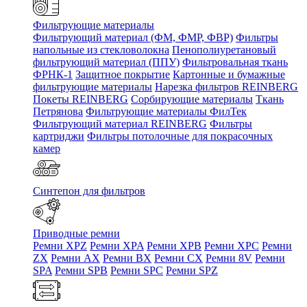
Фильтрующие материалы
Фильтрующий материал (ФМ, ФМР, ФВР)
Фильтры
напольные из стекловолокна
Пенополиуретановый
фильтрующий материал (ППУ)
Фильтровальная ткань
ФРНК-1
Защитное покрытие
Картонные и бумажные
фильтрующие материалы
Нарезка фильтров REINBERG
Покеты REINBERG
Сорбирующие материалы
Ткань
Петрянова
Фильтрующие материалы ФилТек
Фильтрующий материал REINBERG
Фильтры
картриджи
Фильтры потолочные для покрасочных
камер
Синтепон для фильтров
Приводные ремни
Ремни XPZ
Ремни XPA
Ремни XPB
Ремни XPC
Ремни
ZX
Ремни AX
Ремни BX
Ремни CX
Ремни 8V
Ремни
SPA
Ремни SPB
Ремни SPC
Ремни SPZ