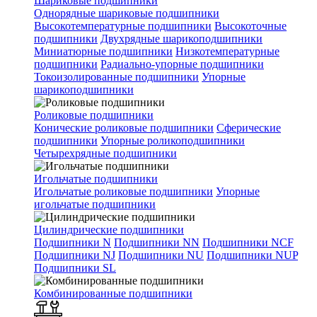
Шариковые подшипники
Однорядные шариковые подшипники
Высокотемпературные подшипники
Высокоточные
подшипники
Двухрядные шарикоподшипники
Миниатюрные подшипники
Низкотемпературные
подшипники
Радиально-упорные подшипники
Токоизолированные подшипники
Упорные
шарикоподшипники
Роликовые подшипники
Конические роликовые подшипники
Сферические
подшипники
Упорные роликоподшипники
Четырехрядные подшипники
Игольчатые подшипники
Игольчатые роликовые подшипники
Упорные
игольчатые подшипники
Цилиндрические подшипники
Подшипники N
Подшипники NN
Подшипники NCF
Подшипники NJ
Подшипники NU
Подшипники NUP
Подшипники SL
Комбинированные подшипники