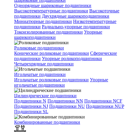
Шариковые подшипники
Однорядные шариковые подшипники
Высокотемпературные подшипники
Высокоточные
подшипники
Двухрядные шарикоподшипники
Миниатюрные подшипники
Низкотемпературные
подшипники
Радиально-упорные подшипники
Токоизолированные подшипники
Упорные
шарикоподшипники
Роликовые подшипники
Конические роликовые подшипники
Сферические
подшипники
Упорные роликоподшипники
Четырехрядные подшипники
Игольчатые подшипники
Игольчатые роликовые подшипники
Упорные
игольчатые подшипники
Цилиндрические подшипники
Подшипники N
Подшипники NN
Подшипники NCF
Подшипники NJ
Подшипники NU
Подшипники NUP
Подшипники SL
Комбинированные подшипники