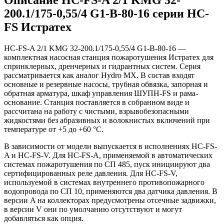
200.1/175-0,55/4 G1-B-80-16 серии HC-
FS Истратех
HC-FS-A 2/1 KMG 32-200.1/175-0,55/4 G1-B-80-16 —
комплектная насосная станция пожаротушения Истратех для
спринклерных, дренчерных и гидрантных систем. Серия
рассматривается как аналог Hydro MX. В состав входят
основные и резервные насосы, трубная обвязка, запорная и
обратная арматура, шкаф управления ШУПН-FS и рама-
основание. Станция поставляется в собранном виде и
рассчитана на работу с чистыми, взрывобезопасными
жидкостями без абразивных и волокнистых включений при
температуре от +5 до +60 °С.
В зависимости от модели выпускается в исполнениях HC-FS-
A и HC-FS-V. Для HC-FS-A, применяемой в автоматических
системах пожаротушения по СП 485, пуск инициируют два
сертифицированных реле давления. Для HC-FS-V,
используемой в системах внутреннего противопожарного
водопровода по СП 10, применяются два датчика давления. В
версии A на коллекторах предусмотрены отсечные задвижки,
в версии V они по умолчанию отсутствуют и могут
добавляться как опция.