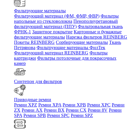
Фильтрующие материалы
Фильтрующий материал (ФМ, ФМР, ФВР)
Фильтры
напольные из стекловолокна
Пенополиуретановый
фильтрующий материал (ППУ)
Фильтровальная ткань
ФРНК-1
Защитное покрытие
Картонные и бумажные
фильтрующие материалы
Нарезка фильтров REINBERG
Покеты REINBERG
Сорбирующие материалы
Ткань
Петрянова
Фильтрующие материалы ФилТек
Фильтрующий материал REINBERG
Фильтры
картриджи
Фильтры потолочные для покрасочных
камер
Синтепон для фильтров
Приводные ремни
Ремни XPZ
Ремни XPA
Ремни XPB
Ремни XPC
Ремни
ZX
Ремни AX
Ремни BX
Ремни CX
Ремни 8V
Ремни
SPA
Ремни SPB
Ремни SPC
Ремни SPZ