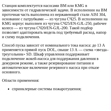
Станция комплектуется насосами BM или KMG в
зависимости от гидравлической задачи. В исполнении на BM
проточная часть выполнена из нержавеющей стали AISI 304,
основание с патрубками — из чугуна СЧ25. В исполнении на
KMG корпус выполнен из чугуна СЧ25/EN-GJL-250, рабочее
колесо — из чугуна СЧ20/EN-GJL-200. Такой подбор
позволяет адаптировать модель под требуемый расход, напор
и схему подключения.
Способ пуска зависит от номинального тока насоса: до 13 А
применяется прямой пуск DOL, свыше 13 А — схема «звезда–
треугольник» SD. Шкаф управления поддерживает
подключение жокей-насоса для поддержания давления в
дежурном режиме, а также резервирование питания и
автоматическое включение резервного насоса при отказе
основного.
Области применения:
спринклерные системы пожаротушения;
дренчерные системы;
внутренний противопожарный водопровод;
пожарные линии с гидрантами;
жилые, торговые, складские, производственные и