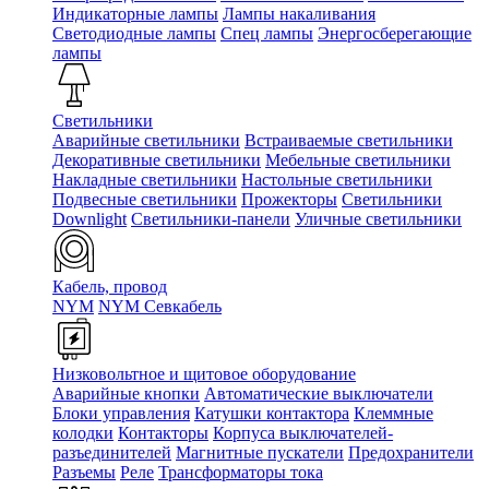
Индикаторные лампы
Лампы накаливания
Светодиодные лампы
Спец лампы
Энергосберегающие
лампы
Светильники
Аварийные светильники
Встраиваемые светильники
Декоративные светильники
Мебельные светильники
Накладные светильники
Настольные светильники
Подвесные светильники
Прожекторы
Светильники
Downlight
Светильники-панели
Уличные светильники
Кабель, провод
NYM
NYM Севкабель
Низковольтное и щитовое оборудование
Аварийные кнопки
Автоматические выключатели
Блоки управления
Катушки контактора
Клеммные
колодки
Контакторы
Корпуса выключателей-
разъединителей
Магнитные пускатели
Предохранители
Разъемы
Реле
Трансформаторы тока