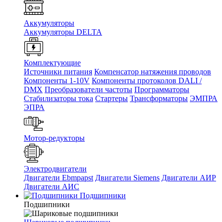
Аккумуляторы
Аккумуляторы DELTA
Комплектующие
Источники питания
Компенсатор натяжения проводов
Компоненты 1-10V
Компоненты протоколов DALI /
DMX
Преобразователи частоты
Программаторы
Стабилизаторы тока
Стартеры
Трансформаторы
ЭМПРА
ЭПРА
Мотор-редукторы
Электродвигатели
Двигатели Ebmpapst
Двигатели Siemens
Двигатели АИР
Двигатели АИС
Подшипники
Подшипники