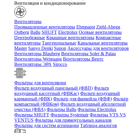
Вентиляция и кондиционирование
Вентиляторы
Промышленные вентиляторы
Ebmpapst
Ziehl-Abegg
Ostberg
Ballu
SHUFT
Electrolux
Осевые вентиляторы
Центробежные
Крышные вентиляторы
Компактные
вентиляторы
Тангенциальные
Канальные вентиляторы
Master
Sanyo Denki
Sunon
Аксессуары для вентиляторов
Вентиляторы Blauberg
Вентиляторы Soler & Palau
Вентиляторы Weiguang
Вентиляторы Вентс
Вентиляторы ЭРА
Sirocco
Фильтры для вентиляции
Фильтр воздушный панельный (ФВП)
Фильтр
воздушный кассетный (ФВКас)
Фильтр воздушный
карманный (ФВК)
Фильтр для фанкойла (ФВФ)
Фильтр
компактный (ФВКом)
Фильтр воздушный абсолютной
очистки (ФВА)
Фильтры Ballu
Фильтры Electrolux
Фильтры SHUFT
Фильтры Systemair
Фильтры VTS VS
VENTUS
Фильтры для прямоугольных каналов
Фильтры для систем аспирации
Таблица аналогов