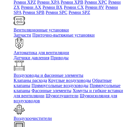
Ремни XPZ
Ремни XPA
Ремни XPB
Ремни XPC
Ремни
ZX
Ремни AX
Ремни BX
Ремни CX
Ремни 8V
Ремни
SPA
Ремни SPB
Ремни SPC
Ремни SPZ
Вентиляционные установки
Запчасти
Приточно-вытяжные установки
Автоматика для вентиляции
Датчики давления
Приводы
Воздуховоды и фасонные элементы
Клапаны расхода
Круглые воздуховоды
Обратные
клапаны
Прямоугольные воздуховоды
Прямоугольные
клапаны
Фасонные элементы
Хомуты и гибкие вставки
для вентиляции
Шумоглушители
Шумоизоляция для
воздуховодов
Воздухоочистители