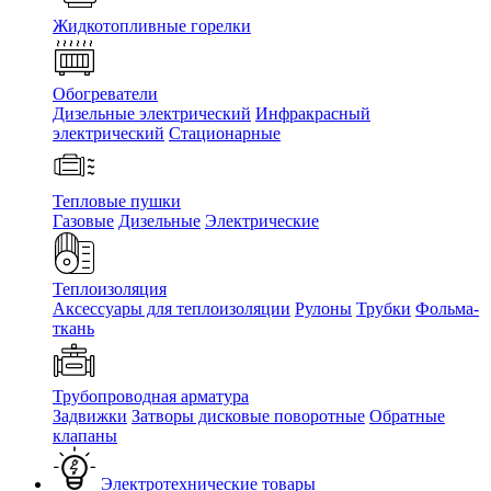
Жидкотопливные горелки
Обогреватели
Дизельные электрический
Инфракрасный
электрический
Стационарные
Тепловые пушки
Газовые
Дизельные
Электрические
Теплоизоляция
Аксессуары для теплоизоляции
Рулоны
Трубки
Фольма-
ткань
Трубопроводная арматура
Задвижки
Затворы дисковые поворотные
Обратные
клапаны
Электротехнические товары