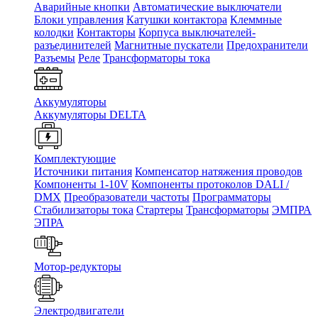
Аварийные кнопки
Автоматические выключатели
Блоки управления
Катушки контактора
Клеммные
колодки
Контакторы
Корпуса выключателей-
разъединителей
Магнитные пускатели
Предохранители
Разъемы
Реле
Трансформаторы тока
Аккумуляторы
Аккумуляторы DELTA
Комплектующие
Источники питания
Компенсатор натяжения проводов
Компоненты 1-10V
Компоненты протоколов DALI /
DMX
Преобразователи частоты
Программаторы
Стабилизаторы тока
Стартеры
Трансформаторы
ЭМПРА
ЭПРА
Мотор-редукторы
Электродвигатели