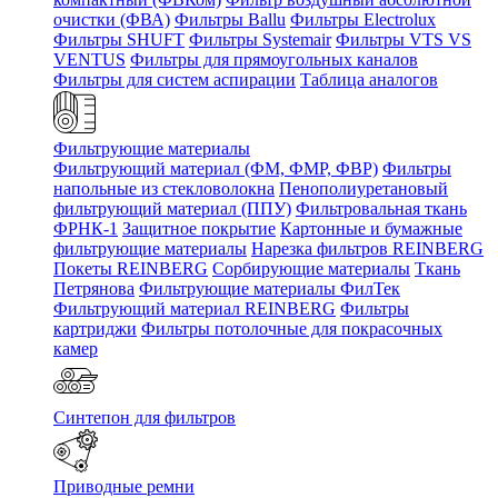
очистки (ФВА)
Фильтры Ballu
Фильтры Electrolux
Фильтры SHUFT
Фильтры Systemair
Фильтры VTS VS
VENTUS
Фильтры для прямоугольных каналов
Фильтры для систем аспирации
Таблица аналогов
Фильтрующие материалы
Фильтрующий материал (ФМ, ФМР, ФВР)
Фильтры
напольные из стекловолокна
Пенополиуретановый
фильтрующий материал (ППУ)
Фильтровальная ткань
ФРНК-1
Защитное покрытие
Картонные и бумажные
фильтрующие материалы
Нарезка фильтров REINBERG
Покеты REINBERG
Сорбирующие материалы
Ткань
Петрянова
Фильтрующие материалы ФилТек
Фильтрующий материал REINBERG
Фильтры
картриджи
Фильтры потолочные для покрасочных
камер
Синтепон для фильтров
Приводные ремни