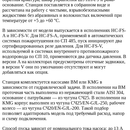
основание. Станция поставляется в собранном виде и
рассчитана на работу с чистыми, взрывобезопасными
жидкостями без абразивных и волокнистых включений при
температуре от +5 до +60 °С.
В зависимости от модели выпускается в исполнениях HC-FS-
A и HC-FS-V. Для HC-FS-A, применяемой в автоматических
системах пожаротушения по СП 485, пуск инициируют два
сертифицированных реле давления. Для HC-FS-V,
используемой в системах внутреннего противопожарного
водопровода по СП 10, применяются два датчика давления. В
версии A на коллекторах предусмотрены отсечные задвижки,
в версии V они по умолчанию отсутствуют и могут
добавляться как опция.
Станция комплектуется насосами BM или KMG в
зависимости от гидравлической задачи. В исполнении на BM
проточная часть выполнена из нержавеющей стали AISI 304,
основание с патрубками — из чугуна СЧ25. В исполнении на
KMG корпус выполнен из чугуна СЧ25/EN-GJL-250, рабочее
колесо — из чугуна СЧ20/EN-GJL-200. Такой подбор
позволяет адаптировать модель под требуемый расход, напор
и схему подключения.
Способ пуска зависит от номинального тока насоса: до 13 А