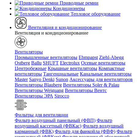
Приводные ремни
Кондиционеры
Тепловое оборудование
Вентиляция и кондиционирование
Вентиляция и кондиционирование
Вентиляторы
Промышленные вентиляторы
Ebmpapst
Ziehl-Abegg
Ostberg
Ballu
SHUFT
Electrolux
Осевые вентиляторы
Центробежные
Крышные вентиляторы
Компактные
вентиляторы
Тангенциальные
Канальные вентиляторы
Master
Sanyo Denki
Sunon
Аксессуары для вентиляторов
Вентиляторы Blauberg
Вентиляторы Soler & Palau
Вентиляторы Weiguang
Вентиляторы Вентс
Вентиляторы ЭРА
Sirocco
Фильтры для вентиляции
Фильтр воздушный панельный (ФВП)
Фильтр
воздушный кассетный (ФВКас)
Фильтр воздушный
карманный (ФВК)
Фильтр для фанкойла (ФВФ)
Фильтр
компактный (ФВКом)
Фильтр воздушный абсолютной