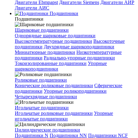
Двигатели Ebmpapst
Двигатели Siemens
Двигатели АИР
Двигатели АИС
Подшипники
Подшипники
Шариковые подшипники
Однорядные шариковые подшипники
Высокотемпературные подшипники
Высокоточные
подшипники
Двухрядные шарикоподшипники
Миниатюрные подшипники
Низкотемпературные
подшипники
Радиально-упорные подшипники
Токоизолированные подшипники
Упорные
шарикоподшипники
Роликовые подшипники
Конические роликовые подшипники
Сферические
подшипники
Упорные роликоподшипники
Четырехрядные подшипники
Игольчатые подшипники
Игольчатые роликовые подшипники
Упорные
игольчатые подшипники
Цилиндрические подшипники
Подшипники N
Подшипники NN
Подшипники NCF