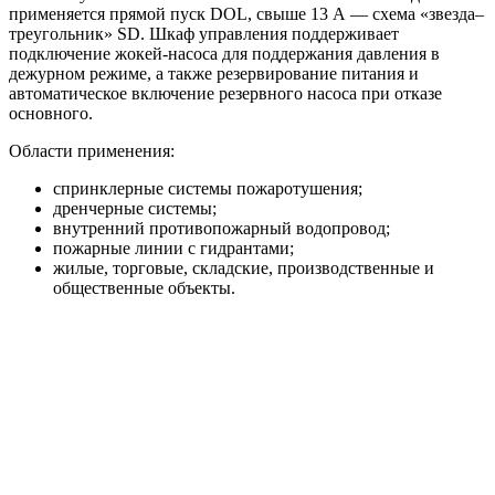
применяется прямой пуск DOL, свыше 13 А — схема «звезда–
треугольник» SD. Шкаф управления поддерживает
подключение жокей-насоса для поддержания давления в
дежурном режиме, а также резервирование питания и
автоматическое включение резервного насоса при отказе
основного.
Области применения:
спринклерные системы пожаротушения;
дренчерные системы;
внутренний противопожарный водопровод;
пожарные линии с гидрантами;
жилые, торговые, складские, производственные и
общественные объекты.
Преимущества
Исполнение HC-FS-A и HC-FS-V под разные
требования системы пожаротушения.
Насосная база BM или KMG под нужные расходно-
напорные параметры.
Автоматический ввод резервного насоса и поддержка
жокей-насоса.
Пуск от реле давления или датчиков давления в