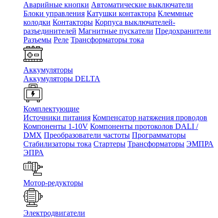
Аварийные кнопки
Автоматические выключатели
Блоки управления
Катушки контактора
Клеммные
колодки
Контакторы
Корпуса выключателей-
разъединителей
Магнитные пускатели
Предохранители
Разъемы
Реле
Трансформаторы тока
Аккумуляторы
Аккумуляторы DELTA
Комплектующие
Источники питания
Компенсатор натяжения проводов
Компоненты 1-10V
Компоненты протоколов DALI /
DMX
Преобразователи частоты
Программаторы
Стабилизаторы тока
Стартеры
Трансформаторы
ЭМПРА
ЭПРА
Мотор-редукторы
Электродвигатели