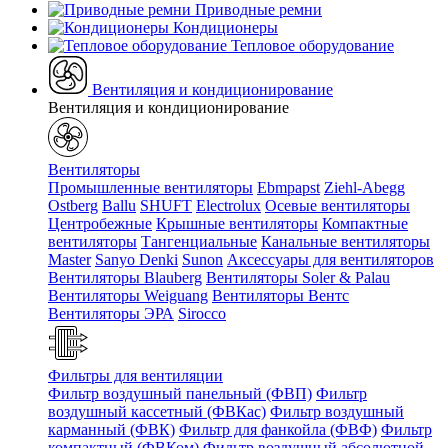
Приводные ремни
Кондиционеры
Тепловое оборудование
Вентиляция и кондиционирование
Вентиляция и кондиционирование
Вентиляторы
Промышленные вентиляторы
Ebmpapst
Ziehl-Abegg
Ostberg
Ballu
SHUFT
Electrolux
Осевые вентиляторы
Центробежные
Крышные вентиляторы
Компактные
вентиляторы
Тангенциальные
Канальные вентиляторы
Master
Sanyo Denki
Sunon
Аксессуары для вентиляторов
Вентиляторы Blauberg
Вентиляторы Soler & Palau
Вентиляторы Weiguang
Вентиляторы Вентс
Вентиляторы ЭРА
Sirocco
Фильтры для вентиляции
Фильтр воздушный панельный (ФВП)
Фильтр
воздушный кассетный (ФВКас)
Фильтр воздушный
карманный (ФВК)
Фильтр для фанкойла (ФВФ)
Фильтр
компактный (ФВКом)
Фильтр воздушный абсолютной