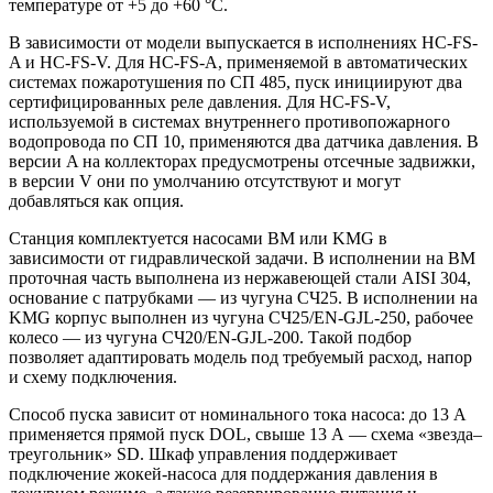
температуре от +5 до +60 °С.
В зависимости от модели выпускается в исполнениях HC-FS-
A и HC-FS-V. Для HC-FS-A, применяемой в автоматических
системах пожаротушения по СП 485, пуск инициируют два
сертифицированных реле давления. Для HC-FS-V,
используемой в системах внутреннего противопожарного
водопровода по СП 10, применяются два датчика давления. В
версии A на коллекторах предусмотрены отсечные задвижки,
в версии V они по умолчанию отсутствуют и могут
добавляться как опция.
Станция комплектуется насосами BM или KMG в
зависимости от гидравлической задачи. В исполнении на BM
проточная часть выполнена из нержавеющей стали AISI 304,
основание с патрубками — из чугуна СЧ25. В исполнении на
KMG корпус выполнен из чугуна СЧ25/EN-GJL-250, рабочее
колесо — из чугуна СЧ20/EN-GJL-200. Такой подбор
позволяет адаптировать модель под требуемый расход, напор
и схему подключения.
Способ пуска зависит от номинального тока насоса: до 13 А
применяется прямой пуск DOL, свыше 13 А — схема «звезда–
треугольник» SD. Шкаф управления поддерживает
подключение жокей-насоса для поддержания давления в