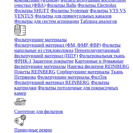
очистки (ФВА)
Фильтры Ballu
Фильтры Electrolux
Фильтры SHUFT
Фильтры Systemair
Фильтры VTS VS
VENTUS
Фильтры для прямоугольных каналов
Фильтры для систем аспирации
Таблица аналогов
Фильтрующие материалы
Фильтрующий материал (ФМ, ФМР, ФВР)
Фильтры
напольные из стекловолокна
Пенополиуретановый
фильтрующий материал (ППУ)
Фильтровальная ткань
ФРНК-1
Защитное покрытие
Картонные и бумажные
фильтрующие материалы
Нарезка фильтров REINBERG
Покеты REINBERG
Сорбирующие материалы
Ткань
Петрянова
Фильтрующие материалы ФилТек
Фильтрующий материал REINBERG
Фильтры
картриджи
Фильтры потолочные для покрасочных
камер
Синтепон для фильтров
Приводные ремни