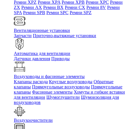
Ремни XPZ
Ремни XPA
Ремни XPB
Ремни XPC
Ремни
ZX
Ремни AX
Ремни BX
Ремни CX
Ремни 8V
Ремни
SPA
Ремни SPB
Ремни SPC
Ремни SPZ
Вентиляционные установки
Запчасти
Приточно-вытяжные установки
Автоматика для вентиляции
Датчики давления
Приводы
Воздуховоды и фасонные элементы
Клапаны расхода
Круглые воздуховоды
Обратные
клапаны
Прямоугольные воздуховоды
Прямоугольные
клапаны
Фасонные элементы
Хомуты и гибкие вставки
для вентиляции
Шумоглушители
Шумоизоляция для
воздуховодов
Воздухоочистители