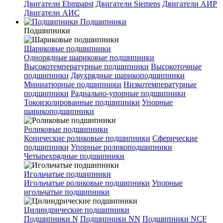
Двигатели Ebmpapst
Двигатели Siemens
Двигатели АИР
Двигатели АИС
Подшипники
Подшипники
Шариковые подшипники
Однорядные шариковые подшипники
Высокотемпературные подшипники
Высокоточные
подшипники
Двухрядные шарикоподшипники
Миниатюрные подшипники
Низкотемпературные
подшипники
Радиально-упорные подшипники
Токоизолированные подшипники
Упорные
шарикоподшипники
Роликовые подшипники
Конические роликовые подшипники
Сферические
подшипники
Упорные роликоподшипники
Четырехрядные подшипники
Игольчатые подшипники
Игольчатые роликовые подшипники
Упорные
игольчатые подшипники
Цилиндрические подшипники
Подшипники N
Подшипники NN
Подшипники NCF