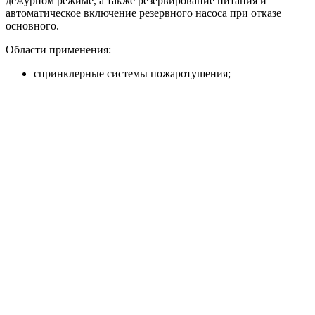
дежурном режиме, а также резервирование питания и
автоматическое включение резервного насоса при отказе
основного.
Области применения:
спринклерные системы пожаротушения;
дренчерные системы;
внутренний противопожарный водопровод;
пожарные линии с гидрантами;
жилые, торговые, складские, производственные и
общественные объекты.
Преимущества
Исполнение HC-FS-A и HC-FS-V под разные
требования системы пожаротушения.
Насосная база BM или KMG под нужные расходно-
напорные параметры.
Автоматический ввод резервного насоса и поддержка
жокей-насоса.
Пуск от реле давления или датчиков давления в
зависимости от модели.
Шкаф управления ШУПН-FS с индикацией режимов и
поддержкой диспетчеризации.