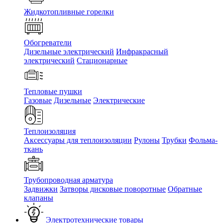
Жидкотопливные горелки
Обогреватели
Дизельные электрический
Инфракрасный
электрический
Стационарные
Тепловые пушки
Газовые
Дизельные
Электрические
Теплоизоляция
Аксессуары для теплоизоляции
Рулоны
Трубки
Фольма-
ткань
Трубопроводная арматура
Задвижки
Затворы дисковые поворотные
Обратные
клапаны
Электротехнические товары