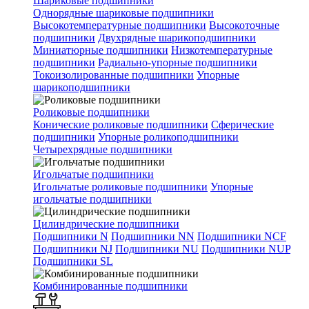
Шариковые подшипники
Однорядные шариковые подшипники
Высокотемпературные подшипники
Высокоточные
подшипники
Двухрядные шарикоподшипники
Миниатюрные подшипники
Низкотемпературные
подшипники
Радиально-упорные подшипники
Токоизолированные подшипники
Упорные
шарикоподшипники
Роликовые подшипники
Конические роликовые подшипники
Сферические
подшипники
Упорные роликоподшипники
Четырехрядные подшипники
Игольчатые подшипники
Игольчатые роликовые подшипники
Упорные
игольчатые подшипники
Цилиндрические подшипники
Подшипники N
Подшипники NN
Подшипники NCF
Подшипники NJ
Подшипники NU
Подшипники NUP
Подшипники SL
Комбинированные подшипники