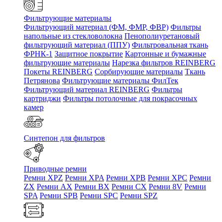
Фильтрующие материалы
Фильтрующий материал (ФМ, ФМР, ФВР)
Фильтры
напольные из стекловолокна
Пенополиуретановый
фильтрующий материал (ППУ)
Фильтровальная ткань
ФРНК-1
Защитное покрытие
Картонные и бумажные
фильтрующие материалы
Нарезка фильтров REINBERG
Покеты REINBERG
Сорбирующие материалы
Ткань
Петрянова
Фильтрующие материалы ФилТек
Фильтрующий материал REINBERG
Фильтры
картриджи
Фильтры потолочные для покрасочных
камер
Синтепон для фильтров
Приводные ремни
Ремни XPZ
Ремни XPA
Ремни XPB
Ремни XPC
Ремни
ZX
Ремни AX
Ремни BX
Ремни CX
Ремни 8V
Ремни
SPA
Ремни SPB
Ремни SPC
Ремни SPZ