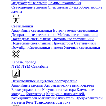
Индикаторные лампы
Лампы накаливания
Светодиодные лампы
Спец лампы
Энергосберегающие
лампы
Светильники
Аварийные светильники
Встраиваемые светильники
Декоративные светильники
Мебельные светильники
Накладные светильники
Настольные светильники
Подвесные светильники
Прожекторы
Светильники
Downlight
Светильники-панели
Уличные светильники
Кабель, провод
NYM
NYM Севкабель
Низковольтное и щитовое оборудование
Аварийные кнопки
Автоматические выключатели
Блоки управления
Катушки контактора
Клеммные
колодки
Контакторы
Корпуса выключателей-
разъединителей
Магнитные пускатели
Предохранители
Разъемы
Реле
Трансформаторы тока