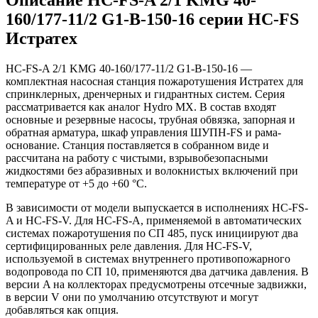
160/177-11/2 G1-B-150-16 серии HC-FS
Истратех
HC-FS-A 2/1 KMG 40-160/177-11/2 G1-B-150-16 —
комплектная насосная станция пожаротушения Истратех для
спринклерных, дренчерных и гидрантных систем. Серия
рассматривается как аналог Hydro MX. В состав входят
основные и резервные насосы, трубная обвязка, запорная и
обратная арматура, шкаф управления ШУПН-FS и рама-
основание. Станция поставляется в собранном виде и
рассчитана на работу с чистыми, взрывобезопасными
жидкостями без абразивных и волокнистых включений при
температуре от +5 до +60 °С.
В зависимости от модели выпускается в исполнениях HC-FS-
A и HC-FS-V. Для HC-FS-A, применяемой в автоматических
системах пожаротушения по СП 485, пуск инициируют два
сертифицированных реле давления. Для HC-FS-V,
используемой в системах внутреннего противопожарного
водопровода по СП 10, применяются два датчика давления. В
версии A на коллекторах предусмотрены отсечные задвижки,
в версии V они по умолчанию отсутствуют и могут
добавляться как опция.