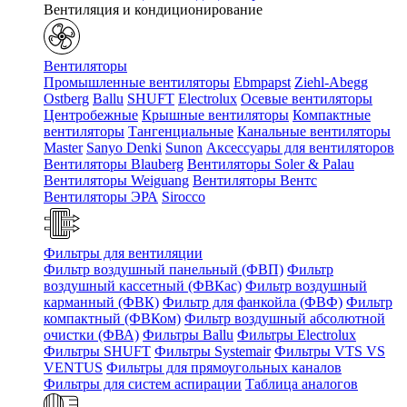
Вентиляция и кондиционирование
Вентиляторы
Промышленные вентиляторы
Ebmpapst
Ziehl-Abegg
Ostberg
Ballu
SHUFT
Electrolux
Осевые вентиляторы
Центробежные
Крышные вентиляторы
Компактные
вентиляторы
Тангенциальные
Канальные вентиляторы
Master
Sanyo Denki
Sunon
Аксессуары для вентиляторов
Вентиляторы Blauberg
Вентиляторы Soler & Palau
Вентиляторы Weiguang
Вентиляторы Вентс
Вентиляторы ЭРА
Sirocco
Фильтры для вентиляции
Фильтр воздушный панельный (ФВП)
Фильтр
воздушный кассетный (ФВКас)
Фильтр воздушный
карманный (ФВК)
Фильтр для фанкойла (ФВФ)
Фильтр
компактный (ФВКом)
Фильтр воздушный абсолютной
очистки (ФВА)
Фильтры Ballu
Фильтры Electrolux
Фильтры SHUFT
Фильтры Systemair
Фильтры VTS VS
VENTUS
Фильтры для прямоугольных каналов
Фильтры для систем аспирации
Таблица аналогов