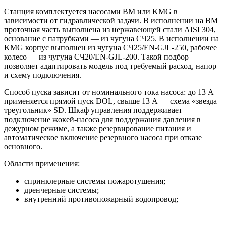
Станция комплектуется насосами BM или KMG в
зависимости от гидравлической задачи. В исполнении на BM
проточная часть выполнена из нержавеющей стали AISI 304,
основание с патрубками — из чугуна СЧ25. В исполнении на
KMG корпус выполнен из чугуна СЧ25/EN-GJL-250, рабочее
колесо — из чугуна СЧ20/EN-GJL-200. Такой подбор
позволяет адаптировать модель под требуемый расход, напор
и схему подключения.
Способ пуска зависит от номинального тока насоса: до 13 А
применяется прямой пуск DOL, свыше 13 А — схема «звезда–
треугольник» SD. Шкаф управления поддерживает
подключение жокей-насоса для поддержания давления в
дежурном режиме, а также резервирование питания и
автоматическое включение резервного насоса при отказе
основного.
Области применения:
спринклерные системы пожаротушения;
дренчерные системы;
внутренний противопожарный водопровод;
пожарные линии с гидрантами;
жилые, торговые, складские, производственные и