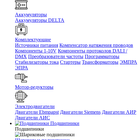
Аккумуляторы
Аккумуляторы DELTA
Комплектующие
Источники питания
Компенсатор натяжения проводов
Компоненты 1-10V
Компоненты протоколов DALI /
DMX
Преобразователи частоты
Программаторы
Стабилизаторы тока
Стартеры
Трансформаторы
ЭМПРА
ЭПРА
Мотор-редукторы
Электродвигатели
Двигатели Ebmpapst
Двигатели Siemens
Двигатели АИР
Двигатели АИС
Подшипники
Подшипники