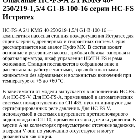
250/219-1,5/4 G1-B-100-16 серии HC-FS
Истратех
HC-FS-A 2/1 KMG 40-250/219-1,5/4 G1-B-100-16 —
комплектная насосная станция пожаротушения Истратех для
спринклерных, дренчерных и гидрантных систем. Серия
рассматривается как аналог Hydro MX. В состав входят
основные и резервные насосы, трубная обвязка, запорная и
обратная арматура, шкаф управления ШУПН-FS и рама-
основание. Станция поставляется в собранном виде и
рассчитана на работу с чистыми, взрывобезопасными
жидкостями без абразивных и волокнистых включений при
температуре от +5 до +60 °С.
В зависимости от модели выпускается в исполнениях HC-FS-
A и HC-FS-V. Для HC-FS-A, применяемой в автоматических
системах пожаротушения по СП 485, пуск инициируют два
сертифицированных реле давления. Для HC-FS-V,
используемой в системах внутреннего противопожарного
водопровода по СП 10, применяются два датчика давления. В
версии A на коллекторах предусмотрены отсечные задвижки,
в версии V они по умолчанию отсутствуют и могут
добавляться как опция.