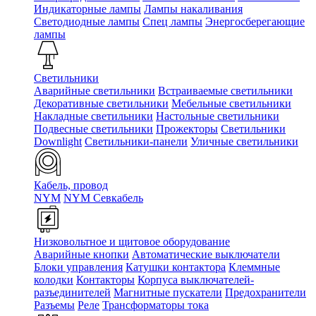
Индикаторные лампы
Лампы накаливания
Светодиодные лампы
Спец лампы
Энергосберегающие
лампы
Светильники
Аварийные светильники
Встраиваемые светильники
Декоративные светильники
Мебельные светильники
Накладные светильники
Настольные светильники
Подвесные светильники
Прожекторы
Светильники
Downlight
Светильники-панели
Уличные светильники
Кабель, провод
NYM
NYM Севкабель
Низковольтное и щитовое оборудование
Аварийные кнопки
Автоматические выключатели
Блоки управления
Катушки контактора
Клеммные
колодки
Контакторы
Корпуса выключателей-
разъединителей
Магнитные пускатели
Предохранители
Разъемы
Реле
Трансформаторы тока