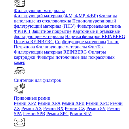
Фильтрующие материалы
Фильтрующий материал (ФМ, ФМР, ФВР)
Фильтры
напольные из стекловолокна
Пенополиуретановый
фильтрующий материал (ППУ)
Фильтровальная ткань
ФРНК-1
Защитное покрытие
Картонные и бумажные
фильтрующие материалы
Нарезка фильтров REINBERG
Покеты REINBERG
Сорбирующие материалы
Ткань
Петрянова
Фильтрующие материалы ФилТек
Фильтрующий материал REINBERG
Фильтры
картриджи
Фильтры потолочные для покрасочных
камер
Синтепон для фильтров
Приводные ремни
Ремни XPZ
Ремни XPA
Ремни XPB
Ремни XPC
Ремни
ZX
Ремни AX
Ремни BX
Ремни CX
Ремни 8V
Ремни
SPA
Ремни SPB
Ремни SPC
Ремни SPZ