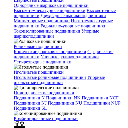
Шариковые подшипники
Однорядные шариковые подшипники
Высокотемпературные подшипники
Высокоточные
подшипники
Двухрядные шарикоподшипники
Миниатюрные подшипники
Низкотемпературные
подшипники
Радиально-упорные подшипники
Токоизолированные подшипники
Упорные
шарикоподшипники
Роликовые подшипники
Конические роликовые подшипники
Сферические
подшипники
Упорные роликоподшипники
Четырехрядные подшипники
Игольчатые подшипники
Игольчатые роликовые подшипники
Упорные
игольчатые подшипники
Цилиндрические подшипники
Подшипники N
Подшипники NN
Подшипники NCF
Подшипники NJ
Подшипники NU
Подшипники NUP
Подшипники SL
Комбинированные подшипники