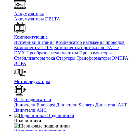
Аккумуляторы
Аккумуляторы DELTA
Комплектующие
Источники питания
Компенсатор натяжения проводов
Компоненты 1-10V
Компоненты протоколов DALI /
DMX
Преобразователи частоты
Программаторы
Стабилизаторы тока
Стартеры
Трансформаторы
ЭМПРА
ЭПРА
Мотор-редукторы
Электродвигатели
Двигатели Ebmpapst
Двигатели Siemens
Двигатели АИР
Двигатели АИС
Подшипники
Подшипники