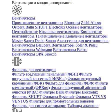
Вентиляция и кондиционирование
Вентиляторы
Промышленные вентиляторы
Ebmpapst
Ziehl-Abegg
Ostberg
Ballu
SHUFT
Electrolux
Осевые вентиляторы
Центробежные
Крышные вентиляторы
Компактные
вентиляторы
Тангенциальные
Канальные вентиляторы
Master
Sanyo Denki
Sunon
Аксессуары для вентиляторов
Вентиляторы Blauberg
Вентиляторы Soler & Palau
Вентиляторы Weiguang
Вентиляторы Вентс
Вентиляторы ЭРА
Sirocco
Фильтры для вентиляции
Фильтр воздушный панельный (ФВП)
Фильтр
воздушный кассетный (ФВКас)
Фильтр воздушный
карманный (ФВК)
Фильтр для фанкойла (ФВФ)
Фильтр
компактный (ФВКом)
Фильтр воздушный абсолютной
очистки (ФВА)
Фильтры Ballu
Фильтры Electrolux
Фильтры SHUFT
Фильтры Systemair
Фильтры VTS VS
VENTUS
Фильтры для прямоугольных каналов
Фильтры для систем аспирации
Таблица аналогов