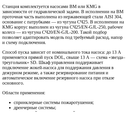
Станция комплектуется насосами BM или KMG в
зависимости от гидравлической задачи. В исполнении на BM
проточная часть выполнена из нержавеющей стали AISI 304,
основание с патрубками — из чугуна СЧ25. В исполнении на
KMG корпус выполнен из чугуна СЧ25/EN-GJL-250, рабочее
колесо — из чугуна СЧ20/EN-GJL-200. Такой подбор
позволяет адаптировать модель под требуемый расход, напор
и схему подключения.
Способ пуска зависит от номинального тока насоса: до 13 А
применяется прямой пуск DOL, свыше 13 А — схема «звезда–
треугольник» SD. Шкаф управления поддерживает
подключение жокей-насоса для поддержания давления в
дежурном режиме, а также резервирование питания и
автоматическое включение резервного насоса при отказе
основного.
Области применения:
спринклерные системы пожаротушения;
дренчерные системы;
внутренний противопожарный водопровод;
пожарные линии с гидрантами;
жилые, торговые, складские, производственные и