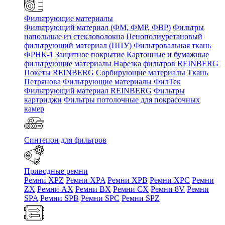
Фильтрующие материалы
Фильтрующий материал (ФМ, ФМР, ФВР)
Фильтры
напольные из стекловолокна
Пенополиуретановый
фильтрующий материал (ППУ)
Фильтровальная ткань
ФРНК-1
Защитное покрытие
Картонные и бумажные
фильтрующие материалы
Нарезка фильтров REINBERG
Покеты REINBERG
Сорбирующие материалы
Ткань
Петрянова
Фильтрующие материалы ФилТек
Фильтрующий материал REINBERG
Фильтры
картриджи
Фильтры потолочные для покрасочных
камер
Синтепон для фильтров
Приводные ремни
Ремни XPZ
Ремни XPA
Ремни XPB
Ремни XPC
Ремни
ZX
Ремни AX
Ремни BX
Ремни CX
Ремни 8V
Ремни
SPA
Ремни SPB
Ремни SPC
Ремни SPZ