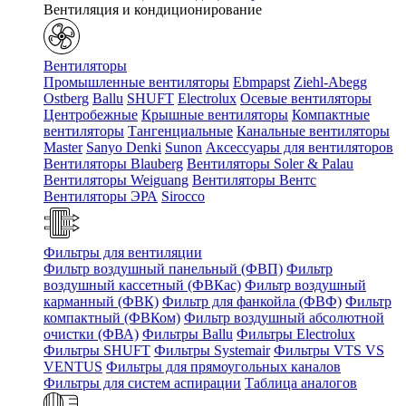
Вентиляция и кондиционирование
Вентиляторы
Промышленные вентиляторы
Ebmpapst
Ziehl-Abegg
Ostberg
Ballu
SHUFT
Electrolux
Осевые вентиляторы
Центробежные
Крышные вентиляторы
Компактные
вентиляторы
Тангенциальные
Канальные вентиляторы
Master
Sanyo Denki
Sunon
Аксессуары для вентиляторов
Вентиляторы Blauberg
Вентиляторы Soler & Palau
Вентиляторы Weiguang
Вентиляторы Вентс
Вентиляторы ЭРА
Sirocco
Фильтры для вентиляции
Фильтр воздушный панельный (ФВП)
Фильтр
воздушный кассетный (ФВКас)
Фильтр воздушный
карманный (ФВК)
Фильтр для фанкойла (ФВФ)
Фильтр
компактный (ФВКом)
Фильтр воздушный абсолютной
очистки (ФВА)
Фильтры Ballu
Фильтры Electrolux
Фильтры SHUFT
Фильтры Systemair
Фильтры VTS VS
VENTUS
Фильтры для прямоугольных каналов
Фильтры для систем аспирации
Таблица аналогов