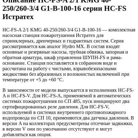
250/260-3/4 G1-B-100-16 серии HC-FS
Истратех
HC-FS-A 2/1 KMG 40-250/260-3/4 G1-B-100-16 — комплектная
насосная станция пожаротушения Истратех для
спринклерных, дренчерных и гидрантных систем. Серия
рассматривается как аналог Hydro MX. В состав входят
основные и резервные насосы, трубная обвязка, запорная и
обратная арматура, шкаф управления ШУПН-FS и рама-
основание. Станция поставляется в собранном виде и
рассчитана на работу с чистыми, взрывобезопасными
жидкостями без абразивных и волокнистых включений при
температуре от +5 до +60 °С.
В зависимости от модели выпускается в исполнениях HC-FS-
A и HC-FS-V. Для HC-FS-A, применяемой в автоматических
системах пожаротушения по СП 485, пуск инициируют два
сертифицированных реле давления. Для HC-FS-V,
используемой в системах внутреннего противопожарного
водопровода по СП 10, применяются два датчика давления. В
версии A на коллекторах предусмотрены отсечные задвижки,
в версии V они по умолчанию отсутствуют и могут
добавляться как опция.