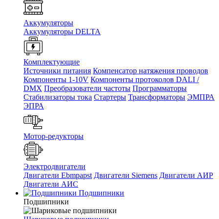
Аккумуляторы
Аккумуляторы DELTA
Комплектующие
Источники питания
Компенсатор натяжения проводов
Компоненты 1-10V
Компоненты протоколов DALI /
DMX
Преобразователи частоты
Программаторы
Стабилизаторы тока
Стартеры
Трансформаторы
ЭМПРА
ЭПРА
Мотор-редукторы
Электродвигатели
Двигатели Ebmpapst
Двигатели Siemens
Двигатели АИР
Двигатели АИС
Подшипники
Подшипники