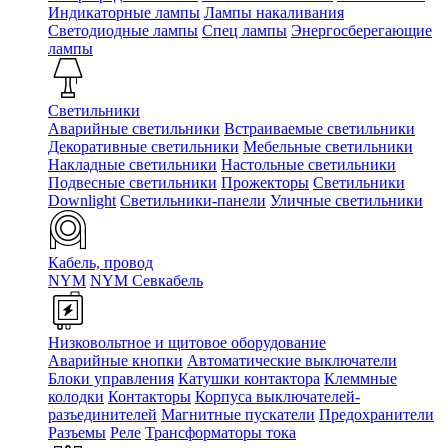
Индикаторные лампы
Лампы накаливания
Светодиодные лампы
Спец лампы
Энергосберегающие
лампы
Светильники
Аварийные светильники
Встраиваемые светильники
Декоративные светильники
Мебельные светильники
Накладные светильники
Настольные светильники
Подвесные светильники
Прожекторы
Светильники
Downlight
Светильники-панели
Уличные светильники
Кабель, провод
NYM
NYM Севкабель
Низковольтное и щитовое оборудование
Аварийные кнопки
Автоматические выключатели
Блоки управления
Катушки контактора
Клеммные
колодки
Контакторы
Корпуса выключателей-
разъединителей
Магнитные пускатели
Предохранители
Разъемы
Реле
Трансформаторы тока