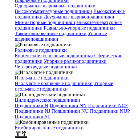
Шариковые подшипники
Однорядные шариковые подшипники
Высокотемпературные подшипники
Высокоточные
подшипники
Двухрядные шарикоподшипники
Миниатюрные подшипники
Низкотемпературные
подшипники
Радиально-упорные подшипники
Токоизолированные подшипники
Упорные
шарикоподшипники
Роликовые подшипники
Конические роликовые подшипники
Сферические
подшипники
Упорные роликоподшипники
Четырехрядные подшипники
Игольчатые подшипники
Игольчатые роликовые подшипники
Упорные
игольчатые подшипники
Цилиндрические подшипники
Подшипники N
Подшипники NN
Подшипники NCF
Подшипники NJ
Подшипники NU
Подшипники NUP
Подшипники SL
Комбинированные подшипники