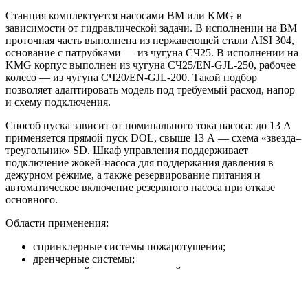
Станция комплектуется насосами BM или KMG в
зависимости от гидравлической задачи. В исполнении на BM
проточная часть выполнена из нержавеющей стали AISI 304,
основание с патрубками — из чугуна СЧ25. В исполнении на
KMG корпус выполнен из чугуна СЧ25/EN-GJL-250, рабочее
колесо — из чугуна СЧ20/EN-GJL-200. Такой подбор
позволяет адаптировать модель под требуемый расход, напор
и схему подключения.
Способ пуска зависит от номинального тока насоса: до 13 А
применяется прямой пуск DOL, свыше 13 А — схема «звезда–
треугольник» SD. Шкаф управления поддерживает
подключение жокей-насоса для поддержания давления в
дежурном режиме, а также резервирование питания и
автоматическое включение резервного насоса при отказе
основного.
Области применения:
спринклерные системы пожаротушения;
дренчерные системы;
внутренний противопожарный водопровод;
пожарные линии с гидрантами;
жилые, торговые, складские, производственные и