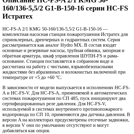
160/136-5,5/2 G1-B-150-16 серии HC-FS
Истратех
HC-FS-A 2/1 KMG 50-160/136-5,5/2 G1-B-150-16 —
комплектная насосная станция пожаротушения Истратех для
спринклерных, дренчерных и гидрантных систем. Серия
рассматривается как аналог Hydro MX. В состав входят
основные и резервные насосы, трубная обвязка, запорная и
обратная арматура, шкаф управления ШУПН-FS и рама-
основание. Станция поставляется в собранном виде и
рассчитана на работу с чистыми, взрывобезопасными
жидкостями без абразивных и волокнистых включений при
температуре от +5 до +60 °С.
В зависимости от модели выпускается в исполнениях HC-FS-
A и HC-FS-V. Для HC-FS-A, применяемой в автоматических
системах пожаротушения по СП 485, пуск инициируют два
сертифицированных реле давления. Для HC-FS-V,
используемой в системах внутреннего противопожарного
водопровода по СП 10, применяются два датчика давления. В
версии A на коллекторах предусмотрены отсечные задвижки,
в версии V они по умолчанию отсутствуют и могут
добавляться как опция.