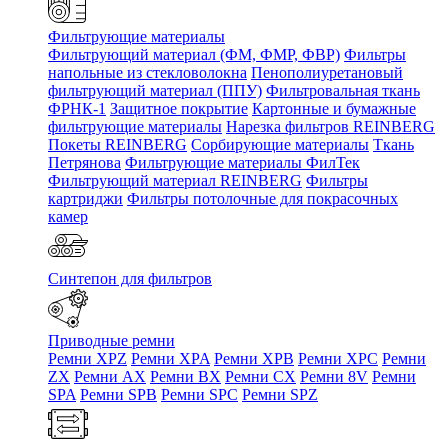
Фильтрующие материалы
Фильтрующий материал (ФМ, ФМР, ФВР)
Фильтры
напольные из стекловолокна
Пенополиуретановый
фильтрующий материал (ППУ)
Фильтровальная ткань
ФРНК-1
Защитное покрытие
Картонные и бумажные
фильтрующие материалы
Нарезка фильтров REINBERG
Покеты REINBERG
Сорбирующие материалы
Ткань
Петрянова
Фильтрующие материалы ФилТек
Фильтрующий материал REINBERG
Фильтры
картриджи
Фильтры потолочные для покрасочных
камер
Синтепон для фильтров
Приводные ремни
Ремни XPZ
Ремни XPA
Ремни XPB
Ремни XPC
Ремни
ZX
Ремни AX
Ремни BX
Ремни CX
Ремни 8V
Ремни
SPA
Ремни SPB
Ремни SPC
Ремни SPZ