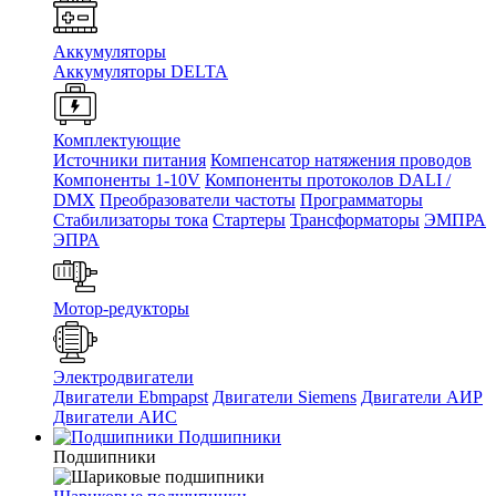
Аккумуляторы
Аккумуляторы DELTA
Комплектующие
Источники питания
Компенсатор натяжения проводов
Компоненты 1-10V
Компоненты протоколов DALI /
DMX
Преобразователи частоты
Программаторы
Стабилизаторы тока
Стартеры
Трансформаторы
ЭМПРА
ЭПРА
Мотор-редукторы
Электродвигатели
Двигатели Ebmpapst
Двигатели Siemens
Двигатели АИР
Двигатели АИС
Подшипники
Подшипники