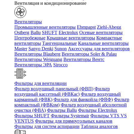
Вентиляция и кондиционирование
Вентиляторы
Промышленные вентиляторы
Ebmpapst
Ziehl-Abegg
Ostberg
Ballu
SHUFT
Electrolux
Осевые вентиляторы
Центробежные
Крышные вентиляторы
Компактные
вентиляторы
Тангенциальные
Канальные вентиляторы
Master
Sanyo Denki
Sunon
Аксессуары для вентиляторов
Вентиляторы Blauberg
Вентиляторы Soler & Palau
Вентиляторы Weiguang
Вентиляторы Вентс
Вентиляторы ЭРА
Sirocco
Фильтры для вентиляции
Фильтр воздушный панельный (ФВП)
Фильтр
воздушный кассетный (ФВКас)
Фильтр воздушный
карманный (ФВК)
Фильтр для фанкойла (ФВФ)
Фильтр
компактный (ФВКом)
Фильтр воздушный абсолютной
очистки (ФВА)
Фильтры Ballu
Фильтры Electrolux
Фильтры SHUFT
Фильтры Systemair
Фильтры VTS VS
VENTUS
Фильтры для прямоугольных каналов
Фильтры для систем аспирации
Таблица аналогов