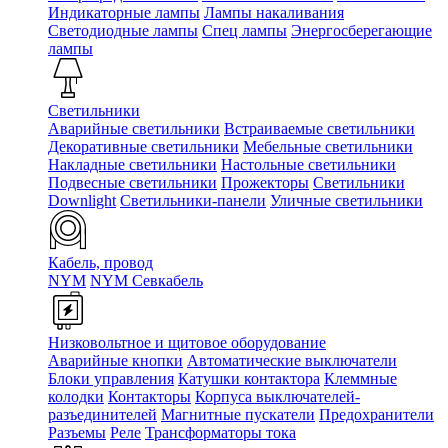
Индикаторные лампы
Лампы накаливания
Светодиодные лампы
Спец лампы
Энергосберегающие
лампы
Светильники
Аварийные светильники
Встраиваемые светильники
Декоративные светильники
Мебельные светильники
Накладные светильники
Настольные светильники
Подвесные светильники
Прожекторы
Светильники
Downlight
Светильники-панели
Уличные светильники
Кабель, провод
NYM
NYM Севкабель
Низковольтное и щитовое оборудование
Аварийные кнопки
Автоматические выключатели
Блоки управления
Катушки контактора
Клеммные
колодки
Контакторы
Корпуса выключателей-
разъединителей
Магнитные пускатели
Предохранители
Разъемы
Реле
Трансформаторы тока