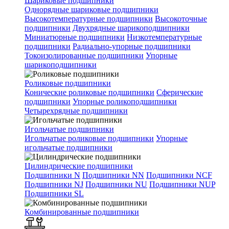
Шариковые подшипники
Однорядные шариковые подшипники
Высокотемпературные подшипники
Высокоточные
подшипники
Двухрядные шарикоподшипники
Миниатюрные подшипники
Низкотемпературные
подшипники
Радиально-упорные подшипники
Токоизолированные подшипники
Упорные
шарикоподшипники
Роликовые подшипники
Конические роликовые подшипники
Сферические
подшипники
Упорные роликоподшипники
Четырехрядные подшипники
Игольчатые подшипники
Игольчатые роликовые подшипники
Упорные
игольчатые подшипники
Цилиндрические подшипники
Подшипники N
Подшипники NN
Подшипники NCF
Подшипники NJ
Подшипники NU
Подшипники NUP
Подшипники SL
Комбинированные подшипники