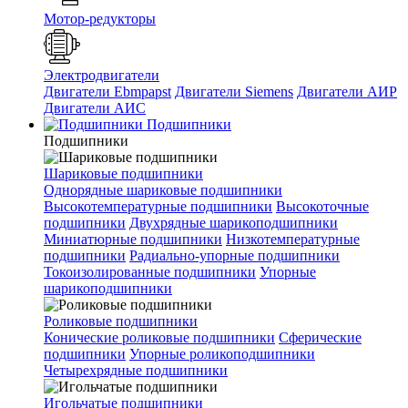
Мотор-редукторы
Электродвигатели
Двигатели Ebmpapst
Двигатели Siemens
Двигатели АИР
Двигатели АИС
Подшипники
Подшипники
Шариковые подшипники
Однорядные шариковые подшипники
Высокотемпературные подшипники
Высокоточные
подшипники
Двухрядные шарикоподшипники
Миниатюрные подшипники
Низкотемпературные
подшипники
Радиально-упорные подшипники
Токоизолированные подшипники
Упорные
шарикоподшипники
Роликовые подшипники
Конические роликовые подшипники
Сферические
подшипники
Упорные роликоподшипники
Четырехрядные подшипники
Игольчатые подшипники