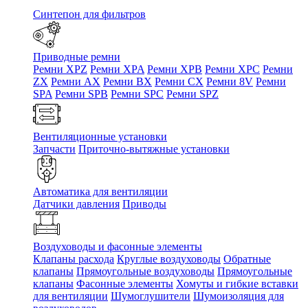
Синтепон для фильтров
Приводные ремни
Ремни XPZ
Ремни XPA
Ремни XPB
Ремни XPC
Ремни
ZX
Ремни AX
Ремни BX
Ремни CX
Ремни 8V
Ремни
SPA
Ремни SPB
Ремни SPC
Ремни SPZ
Вентиляционные установки
Запчасти
Приточно-вытяжные установки
Автоматика для вентиляции
Датчики давления
Приводы
Воздуховоды и фасонные элементы
Клапаны расхода
Круглые воздуховоды
Обратные
клапаны
Прямоугольные воздуховоды
Прямоугольные
клапаны
Фасонные элементы
Хомуты и гибкие вставки
для вентиляции
Шумоглушители
Шумоизоляция для