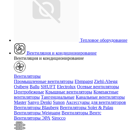
Тепловое оборудование
Вентиляция и кондиционирование
Вентиляция и кондиционирование
Вентиляторы
Промышленные вентиляторы
Ebmpapst
Ziehl-Abegg
Ostberg
Ballu
SHUFT
Electrolux
Осевые вентиляторы
Центробежные
Крышные вентиляторы
Компактные
вентиляторы
Тангенциальные
Канальные вентиляторы
Master
Sanyo Denki
Sunon
Аксессуары для вентиляторов
Вентиляторы Blauberg
Вентиляторы Soler & Palau
Вентиляторы Weiguang
Вентиляторы Вентс
Вентиляторы ЭРА
Sirocco