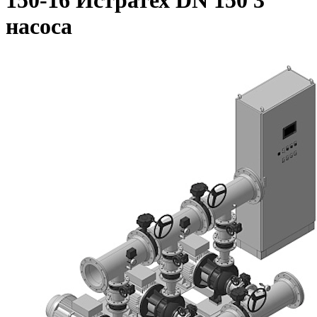
150-16 Истратех DN 150 3
насоса