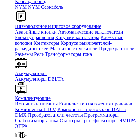
Кабель, провод
NYM
NYM Севкабель
Низковольтное и щитовое оборудование
Аварийные кнопки
Автоматические выключатели
Блоки управления
Катушки контактора
Клеммные
колодки
Контакторы
Корпуса выключателей-
разъединителей
Магнитные пускатели
Предохранители
Разъемы
Реле
Трансформаторы тока
Аккумуляторы
Аккумуляторы DELTA
Комплектующие
Источники питания
Компенсатор натяжения проводов
Компоненты 1-10V
Компоненты протоколов DALI /
DMX
Преобразователи частоты
Программаторы
Стабилизаторы тока
Стартеры
Трансформаторы
ЭМПРА
ЭПРА