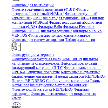
Фильтры для вентиляции
Фильтр воздушный панельный (ФВП)
Фильтр
воздушный кассетный (ФВКас)
Фильтр воздушный
карманный (ФВК)
Фильтр для фанкойла (ФВФ)
Фильтр
компактный (ФВКом)
Фильтр воздушный абсолютной
очистки (ФВА)
Фильтры Ballu
Фильтры Electrolux
Фильтры SHUFT
Фильтры Systemair
Фильтры VTS VS
VENTUS
Фильтры для прямоугольных каналов
Фильтры для систем аспирации
Таблица аналогов
Фильтрующие материалы
Фильтрующий материал (ФМ, ФМР, ФВР)
Фильтры
напольные из стекловолокна
Пенополиуретановый
фильтрующий материал (ППУ)
Фильтровальная ткань
ФРНК-1
Защитное покрытие
Картонные и бумажные
фильтрующие материалы
Нарезка фильтров REINBERG
Покеты REINBERG
Сорбирующие материалы
Ткань
Петрянова
Фильтрующие материалы ФилТек
Фильтрующий материал REINBERG
Фильтры
картриджи
Фильтры потолочные для покрасочных
камер