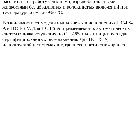
рассчитана на работу с чистыми, взрывобезопасными
жидкостями без абразивных и волокнистых включений при
температуре от +5 до +60 °С.
В зависимости от модели выпускается в исполнениях HC-FS-
A и HC-FS-V. Для HC-FS-A, применяемой в автоматических
системах пожаротушения по СП 485, пуск инициируют два
сертифицированных реле давления. Для HC-FS-V,
используемой в системах внутреннего противопожарного
водопровода по СП 10, применяются два датчика давления. В
версии A на коллекторах предусмотрены отсечные задвижки,
в версии V они по умолчанию отсутствуют и могут
добавляться как опция.
Станция комплектуется насосами BM или KMG в
зависимости от гидравлической задачи. В исполнении на BM
проточная часть выполнена из нержавеющей стали AISI 304,
основание с патрубками — из чугуна СЧ25. В исполнении на
KMG корпус выполнен из чугуна СЧ25/EN-GJL-250, рабочее
колесо — из чугуна СЧ20/EN-GJL-200. Такой подбор
позволяет адаптировать модель под требуемый расход, напор
и схему подключения.
Способ пуска зависит от номинального тока насоса: до 13 А
применяется прямой пуск DOL, свыше 13 А — схема «звезда–