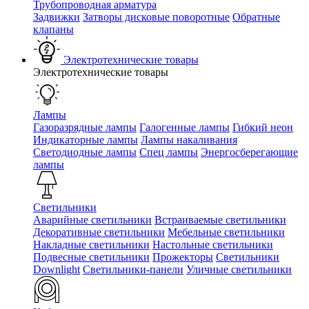
Трубопроводная арматура
Задвижки
Затворы дисковые поворотные
Обратные
клапаны
Электротехнические товары
Электротехнические товары
Лампы
Газоразрядные лампы
Галогенные лампы
Гибкий неон
Индикаторные лампы
Лампы накаливания
Светодиодные лампы
Спец лампы
Энергосберегающие
лампы
Светильники
Аварийные светильники
Встраиваемые светильники
Декоративные светильники
Мебельные светильники
Накладные светильники
Настольные светильники
Подвесные светильники
Прожекторы
Светильники
Downlight
Светильники-панели
Уличные светильники