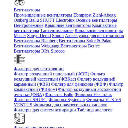
Вентиляторы
Промышленные вентиляторы
Ebmpapst
Ziehl-Abegg
Ostberg
Ballu
SHUFT
Electrolux
Осевые вентиляторы
Центробежные
Крышные вентиляторы
Компактные
вентиляторы
Тангенциальные
Канальные вентиляторы
Master
Sanyo Denki
Sunon
Аксессуары для вентиляторов
Вентиляторы Blauberg
Вентиляторы Soler & Palau
Вентиляторы Weiguang
Вентиляторы Вентс
Вентиляторы ЭРА
Sirocco
Фильтры для вентиляции
Фильтр воздушный панельный (ФВП)
Фильтр
воздушный кассетный (ФВКас)
Фильтр воздушный
карманный (ФВК)
Фильтр для фанкойла (ФВФ)
Фильтр
компактный (ФВКом)
Фильтр воздушный абсолютной
очистки (ФВА)
Фильтры Ballu
Фильтры Electrolux
Фильтры SHUFT
Фильтры Systemair
Фильтры VTS VS
VENTUS
Фильтры для прямоугольных каналов
Фильтры для систем аспирации
Таблица аналогов
Фильтрующие материалы