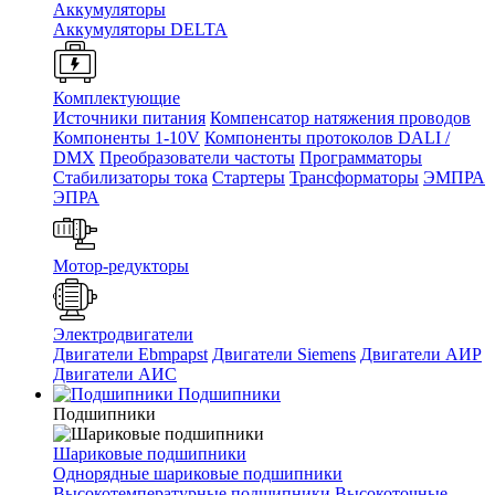
Аккумуляторы
Аккумуляторы DELTA
Комплектующие
Источники питания
Компенсатор натяжения проводов
Компоненты 1-10V
Компоненты протоколов DALI /
DMX
Преобразователи частоты
Программаторы
Стабилизаторы тока
Стартеры
Трансформаторы
ЭМПРА
ЭПРА
Мотор-редукторы
Электродвигатели
Двигатели Ebmpapst
Двигатели Siemens
Двигатели АИР
Двигатели АИС
Подшипники
Подшипники
Шариковые подшипники
Однорядные шариковые подшипники
Высокотемпературные подшипники
Высокоточные