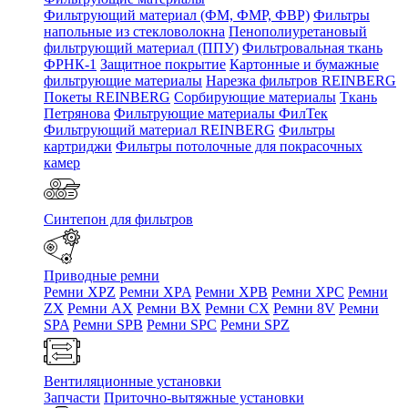
Фильтрующий материал (ФМ, ФМР, ФВР)
Фильтры
напольные из стекловолокна
Пенополиуретановый
фильтрующий материал (ППУ)
Фильтровальная ткань
ФРНК-1
Защитное покрытие
Картонные и бумажные
фильтрующие материалы
Нарезка фильтров REINBERG
Покеты REINBERG
Сорбирующие материалы
Ткань
Петрянова
Фильтрующие материалы ФилТек
Фильтрующий материал REINBERG
Фильтры
картриджи
Фильтры потолочные для покрасочных
камер
Синтепон для фильтров
Приводные ремни
Ремни XPZ
Ремни XPA
Ремни XPB
Ремни XPC
Ремни
ZX
Ремни AX
Ремни BX
Ремни CX
Ремни 8V
Ремни
SPA
Ремни SPB
Ремни SPC
Ремни SPZ
Вентиляционные установки
Запчасти
Приточно-вытяжные установки