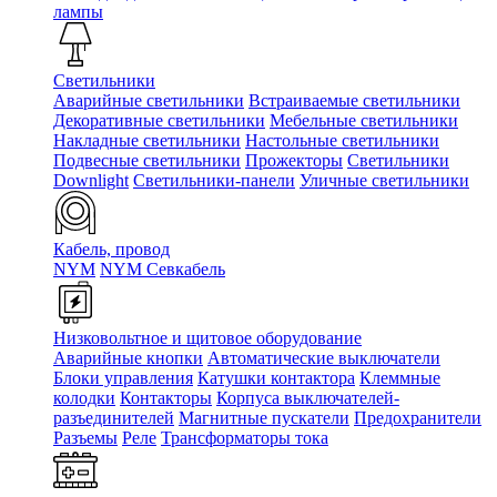
лампы
Светильники
Аварийные светильники
Встраиваемые светильники
Декоративные светильники
Мебельные светильники
Накладные светильники
Настольные светильники
Подвесные светильники
Прожекторы
Светильники
Downlight
Светильники-панели
Уличные светильники
Кабель, провод
NYM
NYM Севкабель
Низковольтное и щитовое оборудование
Аварийные кнопки
Автоматические выключатели
Блоки управления
Катушки контактора
Клеммные
колодки
Контакторы
Корпуса выключателей-
разъединителей
Магнитные пускатели
Предохранители
Разъемы
Реле
Трансформаторы тока