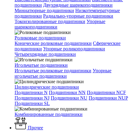
подшипники
Двухрядные шарикоподшипники
Миниатюрные подшипники
Низкотемпературные
подшипники
Радиально-упорные подшипники
Токоизолированные подшипники
Упорные
шарикоподшипники
Роликовые подшипники
Конические роликовые подшипники
Сферические
подшипники
Упорные роликоподшипники
Четырехрядные подшипники
Игольчатые подшипники
Игольчатые роликовые подшипники
Упорные
игольчатые подшипники
Цилиндрические подшипники
Подшипники N
Подшипники NN
Подшипники NCF
Подшипники NJ
Подшипники NU
Подшипники NUP
Подшипники SL
Комбинированные подшипники
Прочее