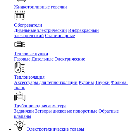
Жидкотопливные горелки
Обогреватели
Дизельные электрический
Инфракрасный
электрический
Стационарные
Тепловые пушки
Газовые
Дизельные
Электрические
Теплоизоляция
Аксессуары для теплоизоляции
Рулоны
Трубки
Фольма-
ткань
Трубопроводная арматура
Задвижки
Затворы дисковые поворотные
Обратные
клапаны
Электротехнические товары