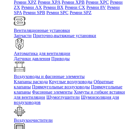
Ремни XPZ
Ремни XPA
Ремни XPB
Ремни XPC
Ремни
ZX
Ремни AX
Ремни BX
Ремни CX
Ремни 8V
Ремни
SPA
Ремни SPB
Ремни SPC
Ремни SPZ
Вентиляционные установки
Запчасти
Приточно-вытяжные установки
Автоматика для вентиляции
Датчики давления
Приводы
Воздуховоды и фасонные элементы
Клапаны расхода
Круглые воздуховоды
Обратные
клапаны
Прямоугольные воздуховоды
Прямоугольные
клапаны
Фасонные элементы
Хомуты и гибкие вставки
для вентиляции
Шумоглушители
Шумоизоляция для
воздуховодов
Воздухоочистители