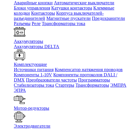
Аварийные кнопки
Автоматические выключатели
Блоки управления
Катушки контактора
Клеммные
колодки
Контакторы
Корпуса выключателей-
разъединителей
Магнитные пускатели
Предохранители
Разъемы
Реле
Трансформаторы тока
Аккумуляторы
Аккумуляторы DELTA
Комплектующие
Источники питания
Компенсатор натяжения проводов
Компоненты 1-10V
Компоненты протоколов DALI /
DMX
Преобразователи частоты
Программаторы
Стабилизаторы тока
Стартеры
Трансформаторы
ЭМПРА
ЭПРА
Мотор-редукторы
Электродвигатели