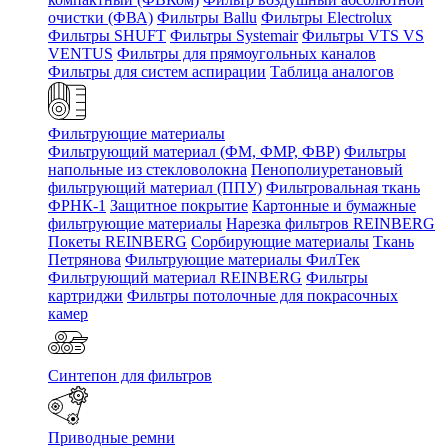
очистки (ФВА)
Фильтры Ballu
Фильтры Electrolux
Фильтры SHUFT
Фильтры Systemair
Фильтры VTS VS
VENTUS
Фильтры для прямоугольных каналов
Фильтры для систем аспирации
Таблица аналогов
Фильтрующие материалы
Фильтрующий материал (ФМ, ФМР, ФВР)
Фильтры
напольные из стекловолокна
Пенополиуретановый
фильтрующий материал (ППУ)
Фильтровальная ткань
ФРНК-1
Защитное покрытие
Картонные и бумажные
фильтрующие материалы
Нарезка фильтров REINBERG
Покеты REINBERG
Сорбирующие материалы
Ткань
Петрянова
Фильтрующие материалы ФилТек
Фильтрующий материал REINBERG
Фильтры
картриджи
Фильтры потолочные для покрасочных
камер
Синтепон для фильтров
Приводные ремни