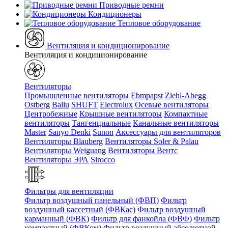
Приводные ремни
Кондиционеры
Тепловое оборудование
Вентиляция и кондиционирование
Вентиляция и кондиционирование
Вентиляторы
Промышленные вентиляторы
Ebmpapst
Ziehl-Abegg
Ostberg
Ballu
SHUFT
Electrolux
Осевые вентиляторы
Центробежные
Крышные вентиляторы
Компактные
вентиляторы
Тангенциальные
Канальные вентиляторы
Master
Sanyo Denki
Sunon
Аксессуары для вентиляторов
Вентиляторы Blauberg
Вентиляторы Soler & Palau
Вентиляторы Weiguang
Вентиляторы Вентс
Вентиляторы ЭРА
Sirocco
Фильтры для вентиляции
Фильтр воздушный панельный (ФВП)
Фильтр
воздушный кассетный (ФВКас)
Фильтр воздушный
карманный (ФВК)
Фильтр для фанкойла (ФВФ)
Фильтр
компактный (ФВКом)
Фильтр воздушный абсолютной