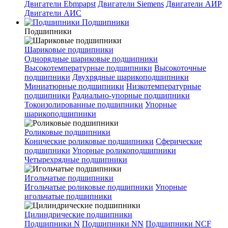
Двигатели Ebmpapst
Двигатели Siemens
Двигатели АИР
Двигатели АИС
Подшипники
Подшипники
Шариковые подшипники
Однорядные шариковые подшипники
Высокотемпературные подшипники
Высокоточные
подшипники
Двухрядные шарикоподшипники
Миниатюрные подшипники
Низкотемпературные
подшипники
Радиально-упорные подшипники
Токоизолированные подшипники
Упорные
шарикоподшипники
Роликовые подшипники
Конические роликовые подшипники
Сферические
подшипники
Упорные роликоподшипники
Четырехрядные подшипники
Игольчатые подшипники
Игольчатые роликовые подшипники
Упорные
игольчатые подшипники
Цилиндрические подшипники
Подшипники N
Подшипники NN
Подшипники NCF