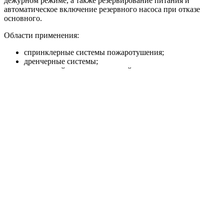
дежурном режиме, а также резервирование питания и
автоматическое включение резервного насоса при отказе
основного.
Области применения:
спринклерные системы пожаротушения;
дренчерные системы;
внутренний противопожарный водопровод;
пожарные линии с гидрантами;
жилые, торговые, складские, производственные и
общественные объекты.
Преимущества
Исполнение HC-FS-A и HC-FS-V под разные
требования системы пожаротушения.
Насосная база BM или KMG под нужные расходно-
напорные параметры.
Автоматический ввод резервного насоса и поддержка
жокей-насоса.
Пуск от реле давления или датчиков давления в
зависимости от модели.
Шкаф управления ШУПН-FS с индикацией режимов и
поддержкой диспетчеризации.