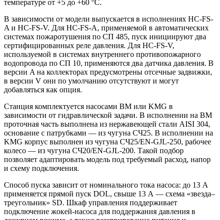
температуре от +5 до +60 °С.
В зависимости от модели выпускается в исполнениях HC-FS-
A и HC-FS-V. Для HC-FS-A, применяемой в автоматических
системах пожаротушения по СП 485, пуск инициируют два
сертифицированных реле давления. Для HC-FS-V,
используемой в системах внутреннего противопожарного
водопровода по СП 10, применяются два датчика давления. В
версии A на коллекторах предусмотрены отсечные задвижки,
в версии V они по умолчанию отсутствуют и могут
добавляться как опция.
Станция комплектуется насосами BM или KMG в
зависимости от гидравлической задачи. В исполнении на BM
проточная часть выполнена из нержавеющей стали AISI 304,
основание с патрубками — из чугуна СЧ25. В исполнении на
KMG корпус выполнен из чугуна СЧ25/EN-GJL-250, рабочее
колесо — из чугуна СЧ20/EN-GJL-200. Такой подбор
позволяет адаптировать модель под требуемый расход, напор
и схему подключения.
Способ пуска зависит от номинального тока насоса: до 13 А
применяется прямой пуск DOL, свыше 13 А — схема «звезда–
треугольник» SD. Шкаф управления поддерживает
подключение жокей-насоса для поддержания давления в