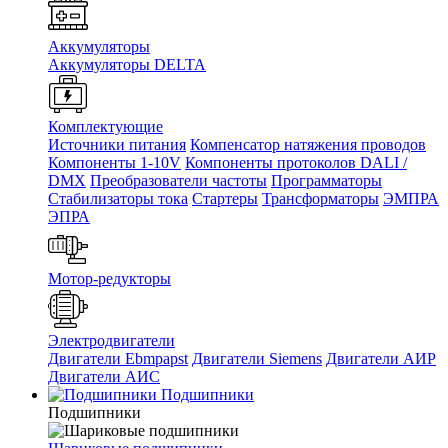
Аккумуляторы
Аккумуляторы DELTA
Комплектующие
Источники питания
Компенсатор натяжения проводов
Компоненты 1-10V
Компоненты протоколов DALI /
DMX
Преобразователи частоты
Программаторы
Стабилизаторы тока
Стартеры
Трансформаторы
ЭМПРА
ЭПРА
Мотор-редукторы
Электродвигатели
Двигатели Ebmpapst
Двигатели Siemens
Двигатели АИР
Двигатели АИС
Подшипники
Подшипники