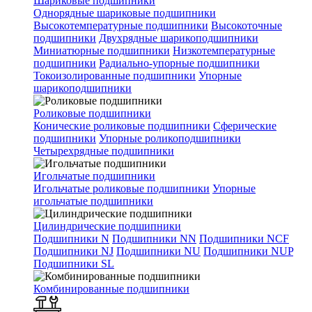
Шариковые подшипники
Однорядные шариковые подшипники
Высокотемпературные подшипники
Высокоточные
подшипники
Двухрядные шарикоподшипники
Миниатюрные подшипники
Низкотемпературные
подшипники
Радиально-упорные подшипники
Токоизолированные подшипники
Упорные
шарикоподшипники
Роликовые подшипники
Конические роликовые подшипники
Сферические
подшипники
Упорные роликоподшипники
Четырехрядные подшипники
Игольчатые подшипники
Игольчатые роликовые подшипники
Упорные
игольчатые подшипники
Цилиндрические подшипники
Подшипники N
Подшипники NN
Подшипники NCF
Подшипники NJ
Подшипники NU
Подшипники NUP
Подшипники SL
Комбинированные подшипники