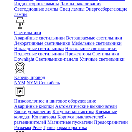
Индикаторные лампы
Лампы накаливания
Светодиодные лампы
Спец лампы
Энергосберегающие
лампы
Светильники
Аварийные светильники
Встраиваемые светильники
Декоративные светильники
Мебельные светильники
Накладные светильники
Настольные светильники
Подвесные светильники
Прожекторы
Светильники
Downlight
Светильники-панели
Уличные светильники
Кабель, провод
NYM
NYM Севкабель
Низковольтное и щитовое оборудование
Аварийные кнопки
Автоматические выключатели
Блоки управления
Катушки контактора
Клеммные
колодки
Контакторы
Корпуса выключателей-
разъединителей
Магнитные пускатели
Предохранители
Разъемы
Реле
Трансформаторы тока