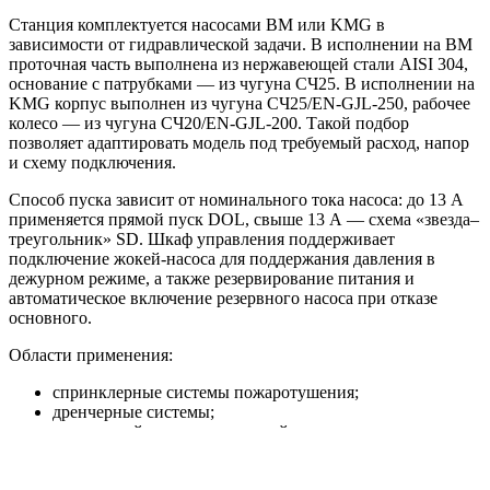
Станция комплектуется насосами BM или KMG в
зависимости от гидравлической задачи. В исполнении на BM
проточная часть выполнена из нержавеющей стали AISI 304,
основание с патрубками — из чугуна СЧ25. В исполнении на
KMG корпус выполнен из чугуна СЧ25/EN-GJL-250, рабочее
колесо — из чугуна СЧ20/EN-GJL-200. Такой подбор
позволяет адаптировать модель под требуемый расход, напор
и схему подключения.
Способ пуска зависит от номинального тока насоса: до 13 А
применяется прямой пуск DOL, свыше 13 А — схема «звезда–
треугольник» SD. Шкаф управления поддерживает
подключение жокей-насоса для поддержания давления в
дежурном режиме, а также резервирование питания и
автоматическое включение резервного насоса при отказе
основного.
Области применения:
спринклерные системы пожаротушения;
дренчерные системы;
внутренний противопожарный водопровод;
пожарные линии с гидрантами;
жилые, торговые, складские, производственные и