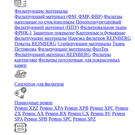
Фильтрующие материалы
Фильтрующий материал (ФМ, ФМР, ФВР)
Фильтры
напольные из стекловолокна
Пенополиуретановый
фильтрующий материал (ППУ)
Фильтровальная ткань
ФРНК-1
Защитное покрытие
Картонные и бумажные
фильтрующие материалы
Нарезка фильтров REINBERG
Покеты REINBERG
Сорбирующие материалы
Ткань
Петрянова
Фильтрующие материалы ФилТек
Фильтрующий материал REINBERG
Фильтры
картриджи
Фильтры потолочные для покрасочных
камер
Синтепон для фильтров
Приводные ремни
Ремни XPZ
Ремни XPA
Ремни XPB
Ремни XPC
Ремни
ZX
Ремни AX
Ремни BX
Ремни CX
Ремни 8V
Ремни
SPA
Ремни SPB
Ремни SPC
Ремни SPZ