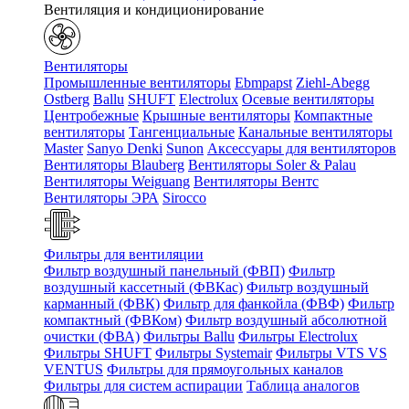
Вентиляция и кондиционирование
Вентиляторы
Промышленные вентиляторы
Ebmpapst
Ziehl-Abegg
Ostberg
Ballu
SHUFT
Electrolux
Осевые вентиляторы
Центробежные
Крышные вентиляторы
Компактные
вентиляторы
Тангенциальные
Канальные вентиляторы
Master
Sanyo Denki
Sunon
Аксессуары для вентиляторов
Вентиляторы Blauberg
Вентиляторы Soler & Palau
Вентиляторы Weiguang
Вентиляторы Вентс
Вентиляторы ЭРА
Sirocco
Фильтры для вентиляции
Фильтр воздушный панельный (ФВП)
Фильтр
воздушный кассетный (ФВКас)
Фильтр воздушный
карманный (ФВК)
Фильтр для фанкойла (ФВФ)
Фильтр
компактный (ФВКом)
Фильтр воздушный абсолютной
очистки (ФВА)
Фильтры Ballu
Фильтры Electrolux
Фильтры SHUFT
Фильтры Systemair
Фильтры VTS VS
VENTUS
Фильтры для прямоугольных каналов
Фильтры для систем аспирации
Таблица аналогов