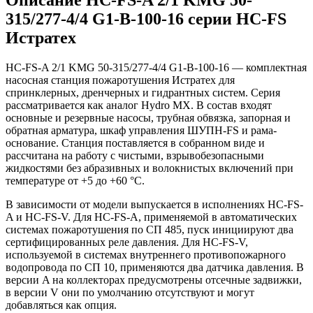
315/277-4/4 G1-B-100-16 серии HC-FS
Истратех
HC-FS-A 2/1 KMG 50-315/277-4/4 G1-B-100-16 — комплектная
насосная станция пожаротушения Истратех для
спринклерных, дренчерных и гидрантных систем. Серия
рассматривается как аналог Hydro MX. В состав входят
основные и резервные насосы, трубная обвязка, запорная и
обратная арматура, шкаф управления ШУПН-FS и рама-
основание. Станция поставляется в собранном виде и
рассчитана на работу с чистыми, взрывобезопасными
жидкостями без абразивных и волокнистых включений при
температуре от +5 до +60 °С.
В зависимости от модели выпускается в исполнениях HC-FS-
A и HC-FS-V. Для HC-FS-A, применяемой в автоматических
системах пожаротушения по СП 485, пуск инициируют два
сертифицированных реле давления. Для HC-FS-V,
используемой в системах внутреннего противопожарного
водопровода по СП 10, применяются два датчика давления. В
версии A на коллекторах предусмотрены отсечные задвижки,
в версии V они по умолчанию отсутствуют и могут
добавляться как опция.