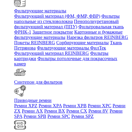
Фильтрующие материалы
Фильтрующий материал (ФМ, ФМР, ФВР)
Фильтры
напольные из стекловолокна
Пенополиуретановый
фильтрующий материал (ППУ)
Фильтровальная ткань
ФРНК-1
Защитное покрытие
Картонные и бумажные
фильтрующие материалы
Нарезка фильтров REINBERG
Покеты REINBERG
Сорбирующие материалы
Ткань
Петрянова
Фильтрующие материалы ФилТек
Фильтрующий материал REINBERG
Фильтры
картриджи
Фильтры потолочные для покрасочных
камер
Синтепон для фильтров
Приводные ремни
Ремни XPZ
Ремни XPA
Ремни XPB
Ремни XPC
Ремни
ZX
Ремни AX
Ремни BX
Ремни CX
Ремни 8V
Ремни
SPA
Ремни SPB
Ремни SPC
Ремни SPZ