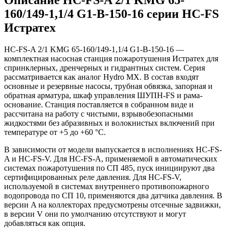
160/149-1,1/4 G1-B-150-16 серии HC-FS
Истратех
HC-FS-A 2/1 KMG 65-160/149-1,1/4 G1-B-150-16 —
комплектная насосная станция пожаротушения Истратех для
спринклерных, дренчерных и гидрантных систем. Серия
рассматривается как аналог Hydro MX. В состав входят
основные и резервные насосы, трубная обвязка, запорная и
обратная арматура, шкаф управления ШУПН-FS и рама-
основание. Станция поставляется в собранном виде и
рассчитана на работу с чистыми, взрывобезопасными
жидкостями без абразивных и волокнистых включений при
температуре от +5 до +60 °С.
В зависимости от модели выпускается в исполнениях HC-FS-
A и HC-FS-V. Для HC-FS-A, применяемой в автоматических
системах пожаротушения по СП 485, пуск инициируют два
сертифицированных реле давления. Для HC-FS-V,
используемой в системах внутреннего противопожарного
водопровода по СП 10, применяются два датчика давления. В
версии A на коллекторах предусмотрены отсечные задвижки,
в версии V они по умолчанию отсутствуют и могут
добавляться как опция.