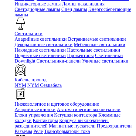
Индикаторные лампы
Лампы накаливания
Светодиодные лампы
Спец лампы
Энергосберегающие
лампы
Светильники
Аварийные светильники
Встраиваемые светильники
Декоративные светильники
Мебельные светильники
Накладные светильники
Настольные светильники
Подвесные светильники
Прожекторы
Светильники
Downlight
Светильники-панели
Уличные светильники
Кабель, провод
NYM
NYM Севкабель
Низковольтное и щитовое оборудование
Аварийные кнопки
Автоматические выключатели
Блоки управления
Катушки контактора
Клеммные
колодки
Контакторы
Корпуса выключателей-
разъединителей
Магнитные пускатели
Предохранители
Разъемы
Реле
Трансформаторы тока