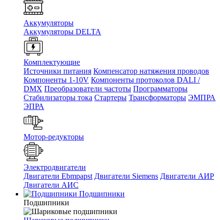
Аккумуляторы
Аккумуляторы DELTA
Комплектующие
Источники питания
Компенсатор натяжения проводов
Компоненты 1-10V
Компоненты протоколов DALI /
DMX
Преобразователи частоты
Программаторы
Стабилизаторы тока
Стартеры
Трансформаторы
ЭМПРА
ЭПРА
Мотор-редукторы
Электродвигатели
Двигатели Ebmpapst
Двигатели Siemens
Двигатели АИР
Двигатели АИС
Подшипники
Подшипники