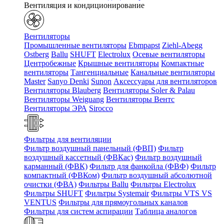
Вентиляция и кондиционирование
Вентиляторы
Промышленные вентиляторы
Ebmpapst
Ziehl-Abegg
Ostberg
Ballu
SHUFT
Electrolux
Осевые вентиляторы
Центробежные
Крышные вентиляторы
Компактные
вентиляторы
Тангенциальные
Канальные вентиляторы
Master
Sanyo Denki
Sunon
Аксессуары для вентиляторов
Вентиляторы Blauberg
Вентиляторы Soler & Palau
Вентиляторы Weiguang
Вентиляторы Вентс
Вентиляторы ЭРА
Sirocco
Фильтры для вентиляции
Фильтр воздушный панельный (ФВП)
Фильтр
воздушный кассетный (ФВКас)
Фильтр воздушный
карманный (ФВК)
Фильтр для фанкойла (ФВФ)
Фильтр
компактный (ФВКом)
Фильтр воздушный абсолютной
очистки (ФВА)
Фильтры Ballu
Фильтры Electrolux
Фильтры SHUFT
Фильтры Systemair
Фильтры VTS VS
VENTUS
Фильтры для прямоугольных каналов
Фильтры для систем аспирации
Таблица аналогов