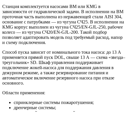
Станция комплектуется насосами BM или KMG в
зависимости от гидравлической задачи. В исполнении на BM
проточная часть выполнена из нержавеющей стали AISI 304,
основание с патрубками — из чугуна СЧ25. В исполнении на
KMG корпус выполнен из чугуна СЧ25/EN-GJL-250, рабочее
колесо — из чугуна СЧ20/EN-GJL-200. Такой подбор
позволяет адаптировать модель под требуемый расход, напор
и схему подключения.
Способ пуска зависит от номинального тока насоса: до 13 А
применяется прямой пуск DOL, свыше 13 А — схема «звезда–
треугольник» SD. Шкаф управления поддерживает
подключение жокей-насоса для поддержания давления в
дежурном режиме, а также резервирование питания и
автоматическое включение резервного насоса при отказе
основного.
Области применения:
спринклерные системы пожаротушения;
дренчерные системы;
внутренний противопожарный водопровод;
пожарные линии с гидрантами;
жилые, торговые, складские, производственные и