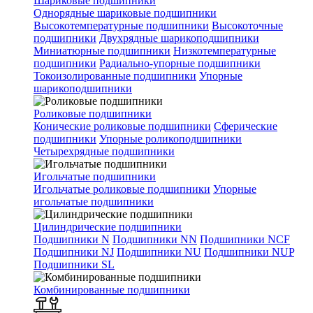
Шариковые подшипники
Однорядные шариковые подшипники
Высокотемпературные подшипники
Высокоточные
подшипники
Двухрядные шарикоподшипники
Миниатюрные подшипники
Низкотемпературные
подшипники
Радиально-упорные подшипники
Токоизолированные подшипники
Упорные
шарикоподшипники
Роликовые подшипники
Конические роликовые подшипники
Сферические
подшипники
Упорные роликоподшипники
Четырехрядные подшипники
Игольчатые подшипники
Игольчатые роликовые подшипники
Упорные
игольчатые подшипники
Цилиндрические подшипники
Подшипники N
Подшипники NN
Подшипники NCF
Подшипники NJ
Подшипники NU
Подшипники NUP
Подшипники SL
Комбинированные подшипники