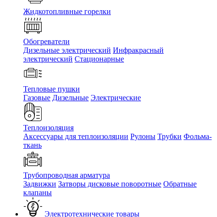
Жидкотопливные горелки
Обогреватели
Дизельные электрический
Инфракрасный
электрический
Стационарные
Тепловые пушки
Газовые
Дизельные
Электрические
Теплоизоляция
Аксессуары для теплоизоляции
Рулоны
Трубки
Фольма-
ткань
Трубопроводная арматура
Задвижки
Затворы дисковые поворотные
Обратные
клапаны
Электротехнические товары