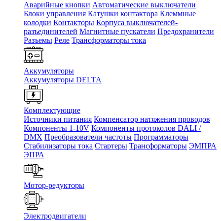
Аварийные кнопки
Автоматические выключатели
Блоки управления
Катушки контактора
Клеммные
колодки
Контакторы
Корпуса выключателей-
разъединителей
Магнитные пускатели
Предохранители
Разъемы
Реле
Трансформаторы тока
Аккумуляторы
Аккумуляторы DELTA
Комплектующие
Источники питания
Компенсатор натяжения проводов
Компоненты 1-10V
Компоненты протоколов DALI /
DMX
Преобразователи частоты
Программаторы
Стабилизаторы тока
Стартеры
Трансформаторы
ЭМПРА
ЭПРА
Мотор-редукторы
Электродвигатели