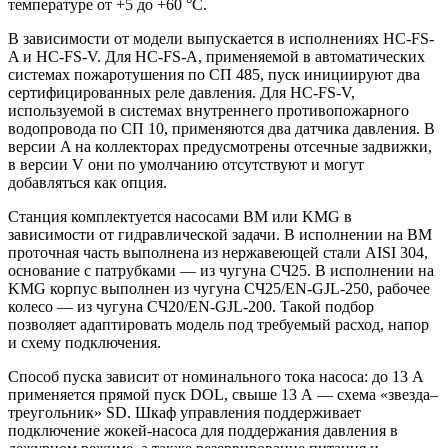
температуре от +5 до +60 °С.
В зависимости от модели выпускается в исполнениях HC-FS-
A и HC-FS-V. Для HC-FS-A, применяемой в автоматических
системах пожаротушения по СП 485, пуск инициируют два
сертифицированных реле давления. Для HC-FS-V,
используемой в системах внутреннего противопожарного
водопровода по СП 10, применяются два датчика давления. В
версии A на коллекторах предусмотрены отсечные задвижки,
в версии V они по умолчанию отсутствуют и могут
добавляться как опция.
Станция комплектуется насосами BM или KMG в
зависимости от гидравлической задачи. В исполнении на BM
проточная часть выполнена из нержавеющей стали AISI 304,
основание с патрубками — из чугуна СЧ25. В исполнении на
KMG корпус выполнен из чугуна СЧ25/EN-GJL-250, рабочее
колесо — из чугуна СЧ20/EN-GJL-200. Такой подбор
позволяет адаптировать модель под требуемый расход, напор
и схему подключения.
Способ пуска зависит от номинального тока насоса: до 13 А
применяется прямой пуск DOL, свыше 13 А — схема «звезда–
треугольник» SD. Шкаф управления поддерживает
подключение жокей-насоса для поддержания давления в