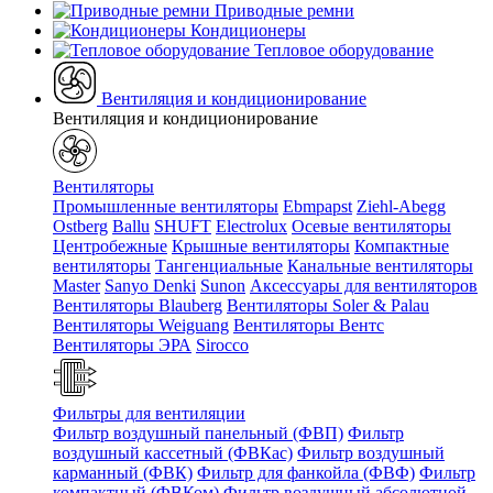
Приводные ремни
Кондиционеры
Тепловое оборудование
Вентиляция и кондиционирование
Вентиляция и кондиционирование
Вентиляторы
Промышленные вентиляторы
Ebmpapst
Ziehl-Abegg
Ostberg
Ballu
SHUFT
Electrolux
Осевые вентиляторы
Центробежные
Крышные вентиляторы
Компактные
вентиляторы
Тангенциальные
Канальные вентиляторы
Master
Sanyo Denki
Sunon
Аксессуары для вентиляторов
Вентиляторы Blauberg
Вентиляторы Soler & Palau
Вентиляторы Weiguang
Вентиляторы Вентс
Вентиляторы ЭРА
Sirocco
Фильтры для вентиляции
Фильтр воздушный панельный (ФВП)
Фильтр
воздушный кассетный (ФВКас)
Фильтр воздушный
карманный (ФВК)
Фильтр для фанкойла (ФВФ)
Фильтр
компактный (ФВКом)
Фильтр воздушный абсолютной