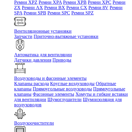
Ремни XPZ
Ремни XPA
Ремни XPB
Ремни XPC
Ремни
ZX
Ремни AX
Ремни BX
Ремни CX
Ремни 8V
Ремни
SPA
Ремни SPB
Ремни SPC
Ремни SPZ
Вентиляционные установки
Запчасти
Приточно-вытяжные установки
Автоматика для вентиляции
Датчики давления
Приводы
Воздуховоды и фасонные элементы
Клапаны расхода
Круглые воздуховоды
Обратные
клапаны
Прямоугольные воздуховоды
Прямоугольные
клапаны
Фасонные элементы
Хомуты и гибкие вставки
для вентиляции
Шумоглушители
Шумоизоляция для
воздуховодов
Воздухоочистители