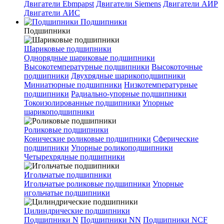
Двигатели Ebmpapst
Двигатели Siemens
Двигатели АИР
Двигатели АИС
Подшипники
Подшипники
Шариковые подшипники
Однорядные шариковые подшипники
Высокотемпературные подшипники
Высокоточные
подшипники
Двухрядные шарикоподшипники
Миниатюрные подшипники
Низкотемпературные
подшипники
Радиально-упорные подшипники
Токоизолированные подшипники
Упорные
шарикоподшипники
Роликовые подшипники
Конические роликовые подшипники
Сферические
подшипники
Упорные роликоподшипники
Четырехрядные подшипники
Игольчатые подшипники
Игольчатые роликовые подшипники
Упорные
игольчатые подшипники
Цилиндрические подшипники
Подшипники N
Подшипники NN
Подшипники NCF