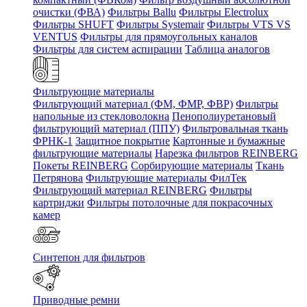
очистки (ФВА)
Фильтры Ballu
Фильтры Electrolux
Фильтры SHUFT
Фильтры Systemair
Фильтры VTS VS
VENTUS
Фильтры для прямоугольных каналов
Фильтры для систем аспирации
Таблица аналогов
Фильтрующие материалы
Фильтрующий материал (ФМ, ФМР, ФВР)
Фильтры
напольные из стекловолокна
Пенополиуретановый
фильтрующий материал (ППУ)
Фильтровальная ткань
ФРНК-1
Защитное покрытие
Картонные и бумажные
фильтрующие материалы
Нарезка фильтров REINBERG
Покеты REINBERG
Сорбирующие материалы
Ткань
Петрянова
Фильтрующие материалы ФилТек
Фильтрующий материал REINBERG
Фильтры
картриджи
Фильтры потолочные для покрасочных
камер
Синтепон для фильтров
Приводные ремни