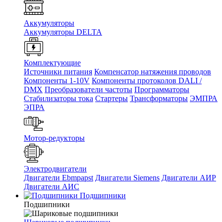
Аккумуляторы
Аккумуляторы DELTA
Комплектующие
Источники питания
Компенсатор натяжения проводов
Компоненты 1-10V
Компоненты протоколов DALI /
DMX
Преобразователи частоты
Программаторы
Стабилизаторы тока
Стартеры
Трансформаторы
ЭМПРА
ЭПРА
Мотор-редукторы
Электродвигатели
Двигатели Ebmpapst
Двигатели Siemens
Двигатели АИР
Двигатели АИС
Подшипники
Подшипники