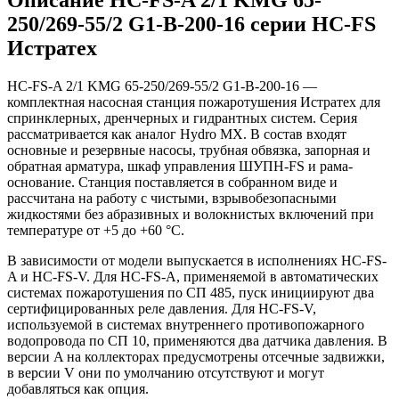
250/269-55/2 G1-B-200-16 серии HC-FS
Истратех
HC-FS-A 2/1 KMG 65-250/269-55/2 G1-B-200-16 —
комплектная насосная станция пожаротушения Истратех для
спринклерных, дренчерных и гидрантных систем. Серия
рассматривается как аналог Hydro MX. В состав входят
основные и резервные насосы, трубная обвязка, запорная и
обратная арматура, шкаф управления ШУПН-FS и рама-
основание. Станция поставляется в собранном виде и
рассчитана на работу с чистыми, взрывобезопасными
жидкостями без абразивных и волокнистых включений при
температуре от +5 до +60 °С.
В зависимости от модели выпускается в исполнениях HC-FS-
A и HC-FS-V. Для HC-FS-A, применяемой в автоматических
системах пожаротушения по СП 485, пуск инициируют два
сертифицированных реле давления. Для HC-FS-V,
используемой в системах внутреннего противопожарного
водопровода по СП 10, применяются два датчика давления. В
версии A на коллекторах предусмотрены отсечные задвижки,
в версии V они по умолчанию отсутствуют и могут
добавляться как опция.