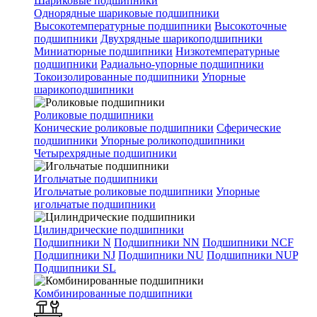
Шариковые подшипники
Однорядные шариковые подшипники
Высокотемпературные подшипники
Высокоточные
подшипники
Двухрядные шарикоподшипники
Миниатюрные подшипники
Низкотемпературные
подшипники
Радиально-упорные подшипники
Токоизолированные подшипники
Упорные
шарикоподшипники
Роликовые подшипники
Конические роликовые подшипники
Сферические
подшипники
Упорные роликоподшипники
Четырехрядные подшипники
Игольчатые подшипники
Игольчатые роликовые подшипники
Упорные
игольчатые подшипники
Цилиндрические подшипники
Подшипники N
Подшипники NN
Подшипники NCF
Подшипники NJ
Подшипники NU
Подшипники NUP
Подшипники SL
Комбинированные подшипники