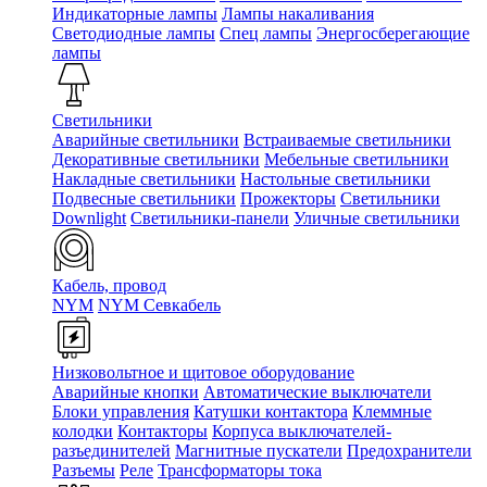
Индикаторные лампы
Лампы накаливания
Светодиодные лампы
Спец лампы
Энергосберегающие
лампы
Светильники
Аварийные светильники
Встраиваемые светильники
Декоративные светильники
Мебельные светильники
Накладные светильники
Настольные светильники
Подвесные светильники
Прожекторы
Светильники
Downlight
Светильники-панели
Уличные светильники
Кабель, провод
NYM
NYM Севкабель
Низковольтное и щитовое оборудование
Аварийные кнопки
Автоматические выключатели
Блоки управления
Катушки контактора
Клеммные
колодки
Контакторы
Корпуса выключателей-
разъединителей
Магнитные пускатели
Предохранители
Разъемы
Реле
Трансформаторы тока