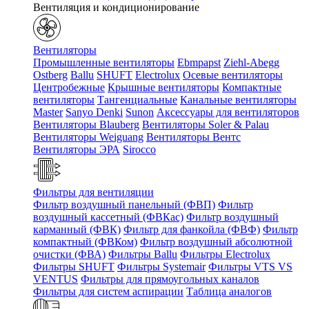
Вентиляция и кондиционирование
Вентиляторы
Промышленные вентиляторы
Ebmpapst
Ziehl-Abegg
Ostberg
Ballu
SHUFT
Electrolux
Осевые вентиляторы
Центробежные
Крышные вентиляторы
Компактные
вентиляторы
Тангенциальные
Канальные вентиляторы
Master
Sanyo Denki
Sunon
Аксессуары для вентиляторов
Вентиляторы Blauberg
Вентиляторы Soler & Palau
Вентиляторы Weiguang
Вентиляторы Вентс
Вентиляторы ЭРА
Sirocco
Фильтры для вентиляции
Фильтр воздушный панельный (ФВП)
Фильтр
воздушный кассетный (ФВКас)
Фильтр воздушный
карманный (ФВК)
Фильтр для фанкойла (ФВФ)
Фильтр
компактный (ФВКом)
Фильтр воздушный абсолютной
очистки (ФВА)
Фильтры Ballu
Фильтры Electrolux
Фильтры SHUFT
Фильтры Systemair
Фильтры VTS VS
VENTUS
Фильтры для прямоугольных каналов
Фильтры для систем аспирации
Таблица аналогов