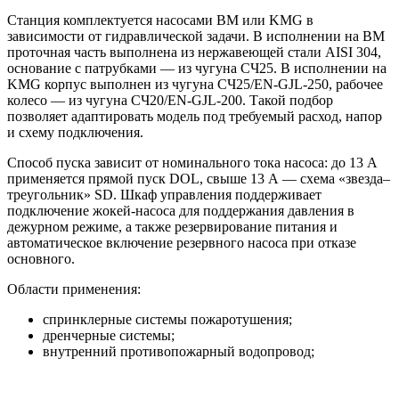
Станция комплектуется насосами BM или KMG в
зависимости от гидравлической задачи. В исполнении на BM
проточная часть выполнена из нержавеющей стали AISI 304,
основание с патрубками — из чугуна СЧ25. В исполнении на
KMG корпус выполнен из чугуна СЧ25/EN-GJL-250, рабочее
колесо — из чугуна СЧ20/EN-GJL-200. Такой подбор
позволяет адаптировать модель под требуемый расход, напор
и схему подключения.
Способ пуска зависит от номинального тока насоса: до 13 А
применяется прямой пуск DOL, свыше 13 А — схема «звезда–
треугольник» SD. Шкаф управления поддерживает
подключение жокей-насоса для поддержания давления в
дежурном режиме, а также резервирование питания и
автоматическое включение резервного насоса при отказе
основного.
Области применения:
спринклерные системы пожаротушения;
дренчерные системы;
внутренний противопожарный водопровод;
пожарные линии с гидрантами;
жилые, торговые, складские, производственные и