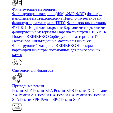
Фильтрующие материалы
Фильтрующий материал (ФМ, ФМР, ФВР)
Фильтры
напольные из стекловолокна
Пенополиуретановый
фильтрующий материал (ППУ)
Фильтровальная ткань
ФРНК-1
Защитное покрытие
Картонные и бумажные
фильтрующие материалы
Нарезка фильтров REINBERG
Покеты REINBERG
Сорбирующие материалы
Ткань
Петрянова
Фильтрующие материалы ФилТек
Фильтрующий материал REINBERG
Фильтры
картриджи
Фильтры потолочные для покрасочных
камер
Синтепон для фильтров
Приводные ремни
Ремни XPZ
Ремни XPA
Ремни XPB
Ремни XPC
Ремни
ZX
Ремни AX
Ремни BX
Ремни CX
Ремни 8V
Ремни
SPA
Ремни SPB
Ремни SPC
Ремни SPZ