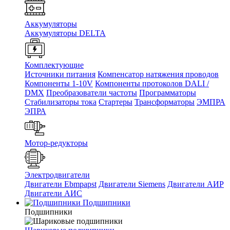
Аккумуляторы
Аккумуляторы DELTA
Комплектующие
Источники питания
Компенсатор натяжения проводов
Компоненты 1-10V
Компоненты протоколов DALI /
DMX
Преобразователи частоты
Программаторы
Стабилизаторы тока
Стартеры
Трансформаторы
ЭМПРА
ЭПРА
Мотор-редукторы
Электродвигатели
Двигатели Ebmpapst
Двигатели Siemens
Двигатели АИР
Двигатели АИС
Подшипники
Подшипники