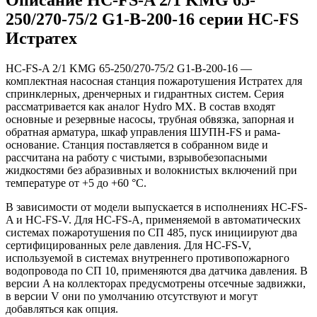
250/270-75/2 G1-B-200-16 серии HC-FS
Истратех
HC-FS-A 2/1 KMG 65-250/270-75/2 G1-B-200-16 —
комплектная насосная станция пожаротушения Истратех для
спринклерных, дренчерных и гидрантных систем. Серия
рассматривается как аналог Hydro MX. В состав входят
основные и резервные насосы, трубная обвязка, запорная и
обратная арматура, шкаф управления ШУПН-FS и рама-
основание. Станция поставляется в собранном виде и
рассчитана на работу с чистыми, взрывобезопасными
жидкостями без абразивных и волокнистых включений при
температуре от +5 до +60 °С.
В зависимости от модели выпускается в исполнениях HC-FS-
A и HC-FS-V. Для HC-FS-A, применяемой в автоматических
системах пожаротушения по СП 485, пуск инициируют два
сертифицированных реле давления. Для HC-FS-V,
используемой в системах внутреннего противопожарного
водопровода по СП 10, применяются два датчика давления. В
версии A на коллекторах предусмотрены отсечные задвижки,
в версии V они по умолчанию отсутствуют и могут
добавляться как опция.