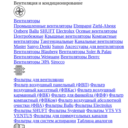
Вентиляция и кондиционирование
Вентиляторы
Промышленные вентиляторы
Ebmpapst
Ziehl-Abegg
Ostberg
Ballu
SHUFT
Electrolux
Осевые вентиляторы
Центробежные
Крышные вентиляторы
Компактные
вентиляторы
Тангенциальные
Канальные вентиляторы
Master
Sanyo Denki
Sunon
Аксессуары для вентиляторов
Вентиляторы Blauberg
Вентиляторы Soler & Palau
Вентиляторы Weiguang
Вентиляторы Вентс
Вентиляторы ЭРА
Sirocco
Фильтры для вентиляции
Фильтр воздушный панельный (ФВП)
Фильтр
воздушный кассетный (ФВКас)
Фильтр воздушный
карманный (ФВК)
Фильтр для фанкойла (ФВФ)
Фильтр
компактный (ФВКом)
Фильтр воздушный абсолютной
очистки (ФВА)
Фильтры Ballu
Фильтры Electrolux
Фильтры SHUFT
Фильтры Systemair
Фильтры VTS VS
VENTUS
Фильтры для прямоугольных каналов
Фильтры для систем аспирации
Таблица аналогов