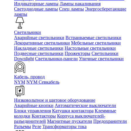
Индикаторные лампы
Лампы накаливания
Светодиодные лампы
Спец лампы
Энергосберегающие
лампы
Светильники
Аварийные светильники
Встраиваемые светильники
Декоративные светильники
Мебельные светильники
Накладные светильники
Настольные светильники
Подвесные светильники
Прожекторы
Светильники
Downlight
Светильники-панели
Уличные светильники
Кабель, провод
NYM
NYM Севкабель
Низковольтное и щитовое оборудование
Аварийные кнопки
Автоматические выключатели
Блоки управления
Катушки контактора
Клеммные
колодки
Контакторы
Корпуса выключателей-
разъединителей
Магнитные пускатели
Предохранители
Разъемы
Реле
Трансформаторы тока