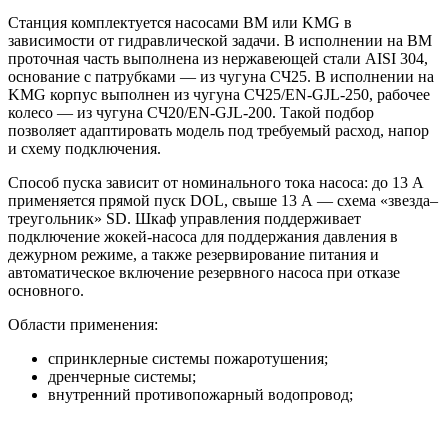
Станция комплектуется насосами BM или KMG в
зависимости от гидравлической задачи. В исполнении на BM
проточная часть выполнена из нержавеющей стали AISI 304,
основание с патрубками — из чугуна СЧ25. В исполнении на
KMG корпус выполнен из чугуна СЧ25/EN-GJL-250, рабочее
колесо — из чугуна СЧ20/EN-GJL-200. Такой подбор
позволяет адаптировать модель под требуемый расход, напор
и схему подключения.
Способ пуска зависит от номинального тока насоса: до 13 А
применяется прямой пуск DOL, свыше 13 А — схема «звезда–
треугольник» SD. Шкаф управления поддерживает
подключение жокей-насоса для поддержания давления в
дежурном режиме, а также резервирование питания и
автоматическое включение резервного насоса при отказе
основного.
Области применения:
спринклерные системы пожаротушения;
дренчерные системы;
внутренний противопожарный водопровод;
пожарные линии с гидрантами;
жилые, торговые, складские, производственные и