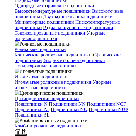
Шариковые подшипники
Однорядные шариковые подшипники
Высокотемпературные подшипники
Высокоточные
подшипники
Двухрядные шарикоподшипники
Миниатюрные подшипники
Низкотемпературные
подшипники
Радиально-упорные подшипники
Токоизолированные подшипники
Упорные
шарикоподшипники
Роликовые подшипники
Конические роликовые подшипники
Сферические
подшипники
Упорные роликоподшипники
Четырехрядные подшипники
Игольчатые подшипники
Игольчатые роликовые подшипники
Упорные
игольчатые подшипники
Цилиндрические подшипники
Подшипники N
Подшипники NN
Подшипники NCF
Подшипники NJ
Подшипники NU
Подшипники NUP
Подшипники SL
Комбинированные подшипники