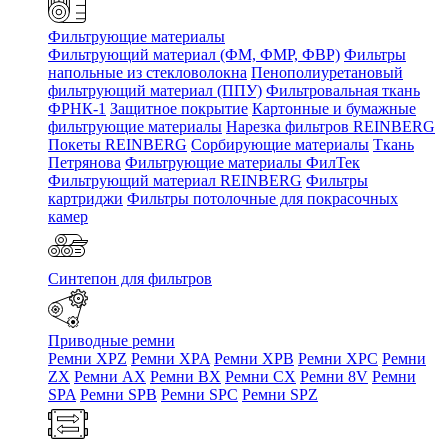
Фильтрующие материалы
Фильтрующий материал (ФМ, ФМР, ФВР)
Фильтры
напольные из стекловолокна
Пенополиуретановый
фильтрующий материал (ППУ)
Фильтровальная ткань
ФРНК-1
Защитное покрытие
Картонные и бумажные
фильтрующие материалы
Нарезка фильтров REINBERG
Покеты REINBERG
Сорбирующие материалы
Ткань
Петрянова
Фильтрующие материалы ФилТек
Фильтрующий материал REINBERG
Фильтры
картриджи
Фильтры потолочные для покрасочных
камер
Синтепон для фильтров
Приводные ремни
Ремни XPZ
Ремни XPA
Ремни XPB
Ремни XPC
Ремни
ZX
Ремни AX
Ремни BX
Ремни CX
Ремни 8V
Ремни
SPA
Ремни SPB
Ремни SPC
Ремни SPZ