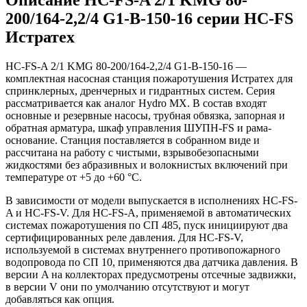
200/164-2,2/4 G1-B-150-16 серии HC-FS
Истратех
HC-FS-A 2/1 KMG 80-200/164-2,2/4 G1-B-150-16 —
комплектная насосная станция пожаротушения Истратех для
спринклерных, дренчерных и гидрантных систем. Серия
рассматривается как аналог Hydro MX. В состав входят
основные и резервные насосы, трубная обвязка, запорная и
обратная арматура, шкаф управления ШУПН-FS и рама-
основание. Станция поставляется в собранном виде и
рассчитана на работу с чистыми, взрывобезопасными
жидкостями без абразивных и волокнистых включений при
температуре от +5 до +60 °С.
В зависимости от модели выпускается в исполнениях HC-FS-
A и HC-FS-V. Для HC-FS-A, применяемой в автоматических
системах пожаротушения по СП 485, пуск инициируют два
сертифицированных реле давления. Для HC-FS-V,
используемой в системах внутреннего противопожарного
водопровода по СП 10, применяются два датчика давления. В
версии A на коллекторах предусмотрены отсечные задвижки,
в версии V они по умолчанию отсутствуют и могут
добавляться как опция.