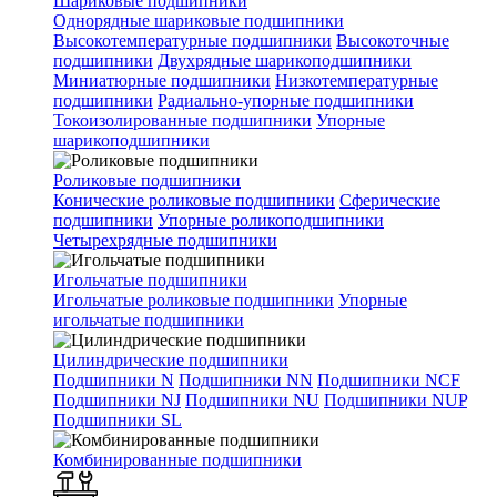
Шариковые подшипники
Однорядные шариковые подшипники
Высокотемпературные подшипники
Высокоточные
подшипники
Двухрядные шарикоподшипники
Миниатюрные подшипники
Низкотемпературные
подшипники
Радиально-упорные подшипники
Токоизолированные подшипники
Упорные
шарикоподшипники
Роликовые подшипники
Конические роликовые подшипники
Сферические
подшипники
Упорные роликоподшипники
Четырехрядные подшипники
Игольчатые подшипники
Игольчатые роликовые подшипники
Упорные
игольчатые подшипники
Цилиндрические подшипники
Подшипники N
Подшипники NN
Подшипники NCF
Подшипники NJ
Подшипники NU
Подшипники NUP
Подшипники SL
Комбинированные подшипники