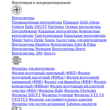
Вентиляция и кондиционирование
Вентиляторы
Промышленные вентиляторы
Ebmpapst
Ziehl-Abegg
Ostberg
Ballu
SHUFT
Electrolux
Осевые вентиляторы
Центробежные
Крышные вентиляторы
Компактные
вентиляторы
Тангенциальные
Канальные вентиляторы
Master
Sanyo Denki
Sunon
Аксессуары для вентиляторов
Вентиляторы Blauberg
Вентиляторы Soler & Palau
Вентиляторы Weiguang
Вентиляторы Вентс
Вентиляторы ЭРА
Sirocco
Фильтры для вентиляции
Фильтр воздушный панельный (ФВП)
Фильтр
воздушный кассетный (ФВКас)
Фильтр воздушный
карманный (ФВК)
Фильтр для фанкойла (ФВФ)
Фильтр
компактный (ФВКом)
Фильтр воздушный абсолютной
очистки (ФВА)
Фильтры Ballu
Фильтры Electrolux
Фильтры SHUFT
Фильтры Systemair
Фильтры VTS VS
VENTUS
Фильтры для прямоугольных каналов
Фильтры для систем аспирации
Таблица аналогов