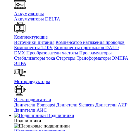
Аккумуляторы
Аккумуляторы DELTA
Комплектующие
Источники питания
Компенсатор натяжения проводов
Компоненты 1-10V
Компоненты протоколов DALI /
DMX
Преобразователи частоты
Программаторы
Стабилизаторы тока
Стартеры
Трансформаторы
ЭМПРА
ЭПРА
Мотор-редукторы
Электродвигатели
Двигатели Ebmpapst
Двигатели Siemens
Двигатели АИР
Двигатели АИС
Подшипники
Подшипники