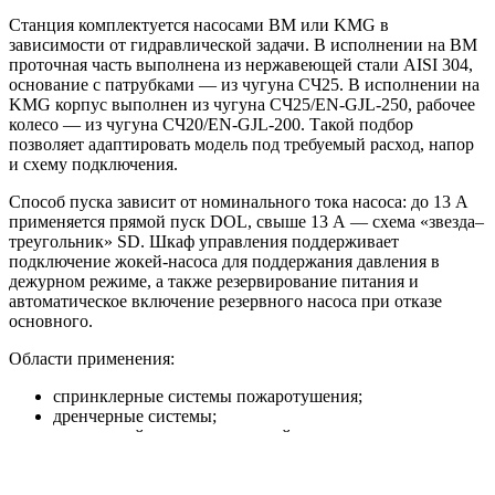
Станция комплектуется насосами BM или KMG в
зависимости от гидравлической задачи. В исполнении на BM
проточная часть выполнена из нержавеющей стали AISI 304,
основание с патрубками — из чугуна СЧ25. В исполнении на
KMG корпус выполнен из чугуна СЧ25/EN-GJL-250, рабочее
колесо — из чугуна СЧ20/EN-GJL-200. Такой подбор
позволяет адаптировать модель под требуемый расход, напор
и схему подключения.
Способ пуска зависит от номинального тока насоса: до 13 А
применяется прямой пуск DOL, свыше 13 А — схема «звезда–
треугольник» SD. Шкаф управления поддерживает
подключение жокей-насоса для поддержания давления в
дежурном режиме, а также резервирование питания и
автоматическое включение резервного насоса при отказе
основного.
Области применения:
спринклерные системы пожаротушения;
дренчерные системы;
внутренний противопожарный водопровод;
пожарные линии с гидрантами;
жилые, торговые, складские, производственные и