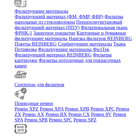
Фильтрующие материалы
Фильтрующий материал (ФМ, ФМР, ФВР)
Фильтры
напольные из стекловолокна
Пенополиуретановый
фильтрующий материал (ППУ)
Фильтровальная ткань
ФРНК-1
Защитное покрытие
Картонные и бумажные
фильтрующие материалы
Нарезка фильтров REINBERG
Покеты REINBERG
Сорбирующие материалы
Ткань
Петрянова
Фильтрующие материалы ФилТек
Фильтрующий материал REINBERG
Фильтры
картриджи
Фильтры потолочные для покрасочных
камер
Синтепон для фильтров
Приводные ремни
Ремни XPZ
Ремни XPA
Ремни XPB
Ремни XPC
Ремни
ZX
Ремни AX
Ремни BX
Ремни CX
Ремни 8V
Ремни
SPA
Ремни SPB
Ремни SPC
Ремни SPZ