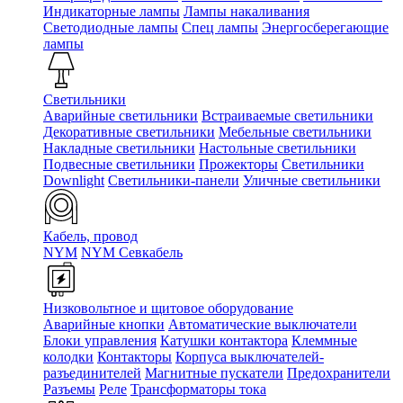
Индикаторные лампы
Лампы накаливания
Светодиодные лампы
Спец лампы
Энергосберегающие
лампы
Светильники
Аварийные светильники
Встраиваемые светильники
Декоративные светильники
Мебельные светильники
Накладные светильники
Настольные светильники
Подвесные светильники
Прожекторы
Светильники
Downlight
Светильники-панели
Уличные светильники
Кабель, провод
NYM
NYM Севкабель
Низковольтное и щитовое оборудование
Аварийные кнопки
Автоматические выключатели
Блоки управления
Катушки контактора
Клеммные
колодки
Контакторы
Корпуса выключателей-
разъединителей
Магнитные пускатели
Предохранители
Разъемы
Реле
Трансформаторы тока