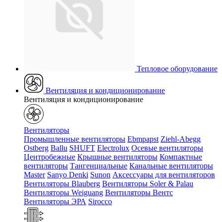
Тепловое оборудование
Вентиляция и кондиционирование
Вентиляция и кондиционирование
Вентиляторы
Промышленные вентиляторы
Ebmpapst
Ziehl-Abegg
Ostberg
Ballu
SHUFT
Electrolux
Осевые вентиляторы
Центробежные
Крышные вентиляторы
Компактные
вентиляторы
Тангенциальные
Канальные вентиляторы
Master
Sanyo Denki
Sunon
Аксессуары для вентиляторов
Вентиляторы Blauberg
Вентиляторы Soler & Palau
Вентиляторы Weiguang
Вентиляторы Вентс
Вентиляторы ЭРА
Sirocco