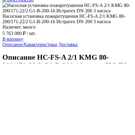
Насосная установка пожаротушения HC-FS-A 2/1 KMG 80-
200/171-22/2 G1-B-200-16 Истратех DN 200 3 насоса
Наличие: много
5 763 000 ₽
/ шт.
В корзину
Описание
Характеристики
Доставка
Описание HC-FS-A 2/1 KMG 80-
200/171-22/2 G1-B-200-16 серии HC-FS
Истратех
HC-FS-A 2/1 KMG 80-200/171-22/2 G1-B-200-16 —
комплектная насосная станция пожаротушения Истратех для
спринклерных, дренчерных и гидрантных систем. Серия
рассматривается как аналог Hydro MX. В состав входят
основные и резервные насосы, трубная обвязка, запорная и
обратная арматура, шкаф управления ШУПН-FS и рама-
основание. Станция поставляется в собранном виде и
рассчитана на работу с чистыми, взрывобезопасными
жидкостями без абразивных и волокнистых включений при