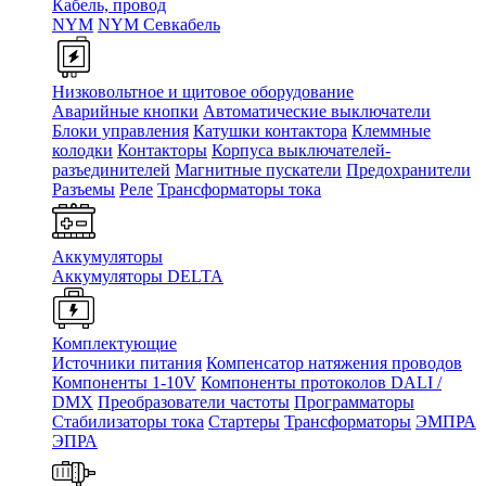
Кабель, провод
NYM
NYM Севкабель
Низковольтное и щитовое оборудование
Аварийные кнопки
Автоматические выключатели
Блоки управления
Катушки контактора
Клеммные
колодки
Контакторы
Корпуса выключателей-
разъединителей
Магнитные пускатели
Предохранители
Разъемы
Реле
Трансформаторы тока
Аккумуляторы
Аккумуляторы DELTA
Комплектующие
Источники питания
Компенсатор натяжения проводов
Компоненты 1-10V
Компоненты протоколов DALI /
DMX
Преобразователи частоты
Программаторы
Стабилизаторы тока
Стартеры
Трансформаторы
ЭМПРА
ЭПРА