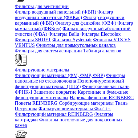
Фильтры для вентиляции
Фильтр воздушный панельный (ФВП)
Фильтр
воздушный кассетный (ФВКас)
Фильтр воздушный
карманный (ФВК)
Фильтр для фанкойла (ФВФ)
Фильтр
компактный (ФВКом)
Фильтр воздушный абсолютной
очистки (ФВА)
Фильтры Ballu
Фильтры Electrolux
Фильтры SHUFT
Фильтры Systemair
Фильтры VTS VS
VENTUS
Фильтры для прямоугольных каналов
Фильтры для систем аспирации
Таблица аналогов
Фильтрующие материалы
Фильтрующий материал (ФМ, ФМР, ФВР)
Фильтры
напольные из стекловолокна
Пенополиуретановый
фильтрующий материал (ППУ)
Фильтровальная ткань
ФРНК-1
Защитное покрытие
Картонные и бумажные
фильтрующие материалы
Нарезка фильтров REINBERG
Покеты REINBERG
Сорбирующие материалы
Ткань
Петрянова
Фильтрующие материалы ФилТек
Фильтрующий материал REINBERG
Фильтры
картриджи
Фильтры потолочные для покрасочных
камер