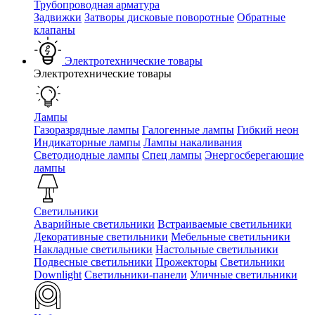
Трубопроводная арматура
Задвижки
Затворы дисковые поворотные
Обратные
клапаны
Электротехнические товары
Электротехнические товары
Лампы
Газоразрядные лампы
Галогенные лампы
Гибкий неон
Индикаторные лампы
Лампы накаливания
Светодиодные лампы
Спец лампы
Энергосберегающие
лампы
Светильники
Аварийные светильники
Встраиваемые светильники
Декоративные светильники
Мебельные светильники
Накладные светильники
Настольные светильники
Подвесные светильники
Прожекторы
Светильники
Downlight
Светильники-панели
Уличные светильники