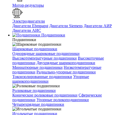
Мотор-редукторы
Электродвигатели
Двигатели Ebmpapst
Двигатели Siemens
Двигатели АИР
Двигатели АИС
Подшипники
Подшипники
Шариковые подшипники
Однорядные шариковые подшипники
Высокотемпературные подшипники
Высокоточные
подшипники
Двухрядные шарикоподшипники
Миниатюрные подшипники
Низкотемпературные
подшипники
Радиально-упорные подшипники
Токоизолированные подшипники
Упорные
шарикоподшипники
Роликовые подшипники
Конические роликовые подшипники
Сферические
подшипники
Упорные роликоподшипники
Четырехрядные подшипники
Игольчатые подшипники