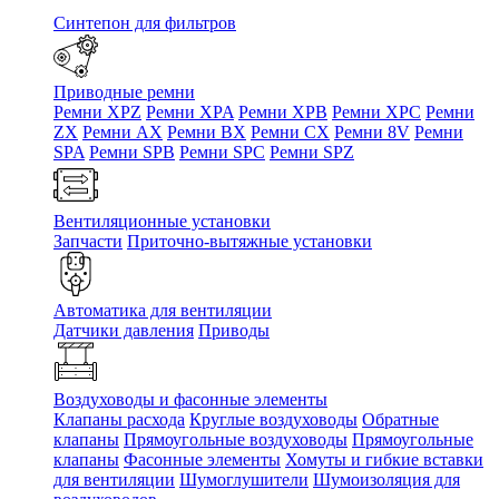
Синтепон для фильтров
Приводные ремни
Ремни XPZ
Ремни XPA
Ремни XPB
Ремни XPC
Ремни
ZX
Ремни AX
Ремни BX
Ремни CX
Ремни 8V
Ремни
SPA
Ремни SPB
Ремни SPC
Ремни SPZ
Вентиляционные установки
Запчасти
Приточно-вытяжные установки
Автоматика для вентиляции
Датчики давления
Приводы
Воздуховоды и фасонные элементы
Клапаны расхода
Круглые воздуховоды
Обратные
клапаны
Прямоугольные воздуховоды
Прямоугольные
клапаны
Фасонные элементы
Хомуты и гибкие вставки
для вентиляции
Шумоглушители
Шумоизоляция для