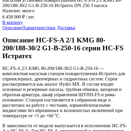
Насосная установка пожаротушения HC-FS-A 2/1 KMG 80-
200/188-30/2 G1-B-250-16 Истратех DN 250 3 насоса
Наличие: много
6 458 000 ₽
/ шт.
В корзину
Описание
Характеристики
Доставка
Описание HC-FS-A 2/1 KMG 80-
200/188-30/2 G1-B-250-16 серии HC-FS
Истратех
HC-FS-A 2/1 KMG 80-200/188-30/2 G1-B-250-16 —
комплектная насосная станция пожаротушения Истратех для
спринклерных, дренчерных и гидрантных систем. Серия
рассматривается как аналог Hydro MX. В состав входят
основные и резервные насосы, трубная обвязка, запорная и
обратная арматура, шкаф управления ШУПН-FS и рама-
основание. Станция поставляется в собранном виде и
рассчитана на работу с чистыми, взрывобезопасными
жидкостями без абразивных и волокнистых включений при
температуре от +5 до +60 °С.
В зависимости от модели выпускается в исполнениях HC-FS-
A и HC-FS-V. Для HC-FS-A, применяемой в автоматических