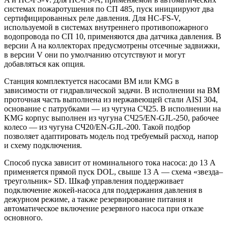
системах пожаротушения по СП 485, пуск инициируют два
сертифицированных реле давления. Для HC-FS-V,
используемой в системах внутреннего противопожарного
водопровода по СП 10, применяются два датчика давления. В
версии A на коллекторах предусмотрены отсечные задвижки,
в версии V они по умолчанию отсутствуют и могут
добавляться как опция.
Станция комплектуется насосами BM или KMG в
зависимости от гидравлической задачи. В исполнении на BM
проточная часть выполнена из нержавеющей стали AISI 304,
основание с патрубками — из чугуна СЧ25. В исполнении на
KMG корпус выполнен из чугуна СЧ25/EN-GJL-250, рабочее
колесо — из чугуна СЧ20/EN-GJL-200. Такой подбор
позволяет адаптировать модель под требуемый расход, напор
и схему подключения.
Способ пуска зависит от номинального тока насоса: до 13 А
применяется прямой пуск DOL, свыше 13 А — схема «звезда–
треугольник» SD. Шкаф управления поддерживает
подключение жокей-насоса для поддержания давления в
дежурном режиме, а также резервирование питания и
автоматическое включение резервного насоса при отказе
основного.