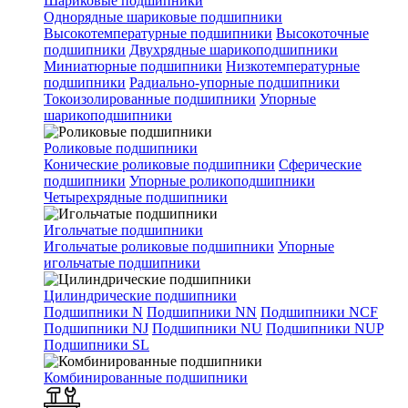
Шариковые подшипники
Однорядные шариковые подшипники
Высокотемпературные подшипники
Высокоточные
подшипники
Двухрядные шарикоподшипники
Миниатюрные подшипники
Низкотемпературные
подшипники
Радиально-упорные подшипники
Токоизолированные подшипники
Упорные
шарикоподшипники
Роликовые подшипники
Конические роликовые подшипники
Сферические
подшипники
Упорные роликоподшипники
Четырехрядные подшипники
Игольчатые подшипники
Игольчатые роликовые подшипники
Упорные
игольчатые подшипники
Цилиндрические подшипники
Подшипники N
Подшипники NN
Подшипники NCF
Подшипники NJ
Подшипники NU
Подшипники NUP
Подшипники SL
Комбинированные подшипники