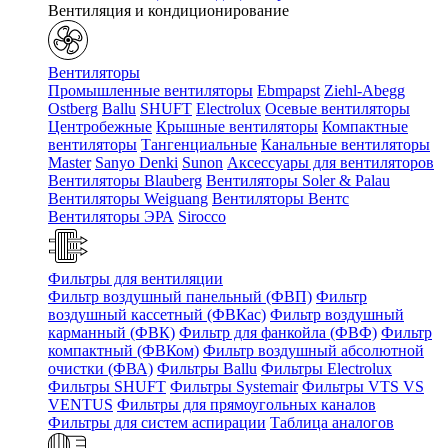
Вентиляция и кондиционирование
Вентиляторы
Промышленные вентиляторы
Ebmpapst
Ziehl-Abegg
Ostberg
Ballu
SHUFT
Electrolux
Осевые вентиляторы
Центробежные
Крышные вентиляторы
Компактные
вентиляторы
Тангенциальные
Канальные вентиляторы
Master
Sanyo Denki
Sunon
Аксессуары для вентиляторов
Вентиляторы Blauberg
Вентиляторы Soler & Palau
Вентиляторы Weiguang
Вентиляторы Вентс
Вентиляторы ЭРА
Sirocco
Фильтры для вентиляции
Фильтр воздушный панельный (ФВП)
Фильтр
воздушный кассетный (ФВКас)
Фильтр воздушный
карманный (ФВК)
Фильтр для фанкойла (ФВФ)
Фильтр
компактный (ФВКом)
Фильтр воздушный абсолютной
очистки (ФВА)
Фильтры Ballu
Фильтры Electrolux
Фильтры SHUFT
Фильтры Systemair
Фильтры VTS VS
VENTUS
Фильтры для прямоугольных каналов
Фильтры для систем аспирации
Таблица аналогов