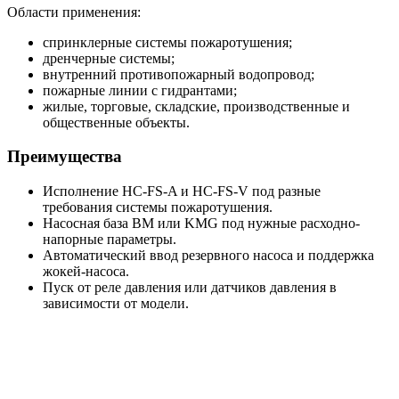
Области применения:
спринклерные системы пожаротушения;
дренчерные системы;
внутренний противопожарный водопровод;
пожарные линии с гидрантами;
жилые, торговые, складские, производственные и
общественные объекты.
Преимущества
Исполнение HC-FS-A и HC-FS-V под разные
требования системы пожаротушения.
Насосная база BM или KMG под нужные расходно-
напорные параметры.
Автоматический ввод резервного насоса и поддержка
жокей-насоса.
Пуск от реле давления или датчиков давления в
зависимости от модели.
Шкаф управления ШУПН-FS с индикацией режимов и
поддержкой диспетчеризации.
Поставка в собранном виде, что упрощает монтаж на
объекте.