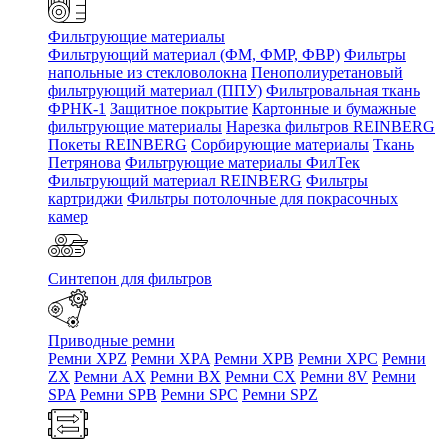
Фильтрующие материалы
Фильтрующий материал (ФМ, ФМР, ФВР)
Фильтры
напольные из стекловолокна
Пенополиуретановый
фильтрующий материал (ППУ)
Фильтровальная ткань
ФРНК-1
Защитное покрытие
Картонные и бумажные
фильтрующие материалы
Нарезка фильтров REINBERG
Покеты REINBERG
Сорбирующие материалы
Ткань
Петрянова
Фильтрующие материалы ФилТек
Фильтрующий материал REINBERG
Фильтры
картриджи
Фильтры потолочные для покрасочных
камер
Синтепон для фильтров
Приводные ремни
Ремни XPZ
Ремни XPA
Ремни XPB
Ремни XPC
Ремни
ZX
Ремни AX
Ремни BX
Ремни CX
Ремни 8V
Ремни
SPA
Ремни SPB
Ремни SPC
Ремни SPZ