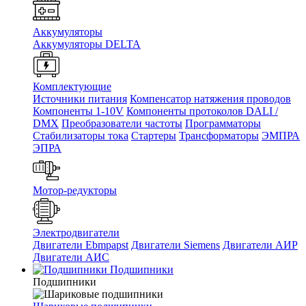
Аккумуляторы
Аккумуляторы DELTA
Комплектующие
Источники питания
Компенсатор натяжения проводов
Компоненты 1-10V
Компоненты протоколов DALI /
DMX
Преобразователи частоты
Программаторы
Стабилизаторы тока
Стартеры
Трансформаторы
ЭМПРА
ЭПРА
Мотор-редукторы
Электродвигатели
Двигатели Ebmpapst
Двигатели Siemens
Двигатели АИР
Двигатели АИС
Подшипники
Подшипники