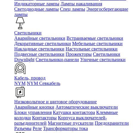
Индикаторные лампы
Лампы накаливания
Светодиодные лампы
Спец лампы
Энергосберегающие
лампы
Светильники
Аварийные светильники
Встраиваемые светильники
Декоративные светильники
Мебельные светильники
Накладные светильники
Настольные светильники
Подвесные светильники
Прожекторы
Светильники
Downlight
Светильники-панели
Уличные светильники
Кабель, провод
NYM
NYM Севкабель
Низковольтное и щитовое оборудование
Аварийные кнопки
Автоматические выключатели
Блоки управления
Катушки контактора
Клеммные
колодки
Контакторы
Корпуса выключателей-
разъединителей
Магнитные пускатели
Предохранители
Разъемы
Реле
Трансформаторы тока