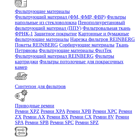
Фильтрующие материалы
Фильтрующий материал (ФМ, ФМР, ФВР)
Фильтры
напольные из стекловолокна
Пенополиуретановый
фильтрующий материал (ППУ)
Фильтровальная ткань
ФРНК-1
Защитное покрытие
Картонные и бумажные
фильтрующие материалы
Нарезка фильтров REINBERG
Покеты REINBERG
Сорбирующие материалы
Ткань
Петрянова
Фильтрующие материалы ФилТек
Фильтрующий материал REINBERG
Фильтры
картриджи
Фильтры потолочные для покрасочных
камер
Синтепон для фильтров
Приводные ремни
Ремни XPZ
Ремни XPA
Ремни XPB
Ремни XPC
Ремни
ZX
Ремни AX
Ремни BX
Ремни CX
Ремни 8V
Ремни
SPA
Ремни SPB
Ремни SPC
Ремни SPZ