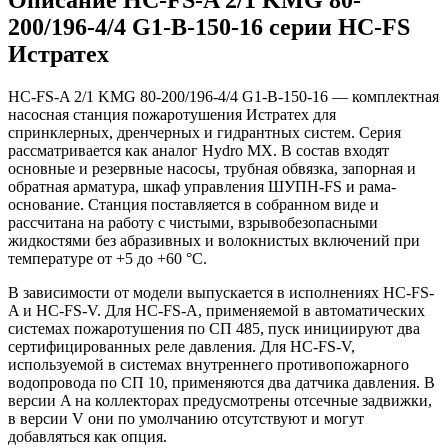
200/196-4/4 G1-B-150-16 серии HC-FS
Истратех
HC-FS-A 2/1 KMG 80-200/196-4/4 G1-B-150-16 — комплектная
насосная станция пожаротушения Истратех для
спринклерных, дренчерных и гидрантных систем. Серия
рассматривается как аналог Hydro MX. В состав входят
основные и резервные насосы, трубная обвязка, запорная и
обратная арматура, шкаф управления ШУПН-FS и рама-
основание. Станция поставляется в собранном виде и
рассчитана на работу с чистыми, взрывобезопасными
жидкостями без абразивных и волокнистых включений при
температуре от +5 до +60 °С.
В зависимости от модели выпускается в исполнениях HC-FS-
A и HC-FS-V. Для HC-FS-A, применяемой в автоматических
системах пожаротушения по СП 485, пуск инициируют два
сертифицированных реле давления. Для HC-FS-V,
используемой в системах внутреннего противопожарного
водопровода по СП 10, применяются два датчика давления. В
версии A на коллекторах предусмотрены отсечные задвижки,
в версии V они по умолчанию отсутствуют и могут
добавляться как опция.