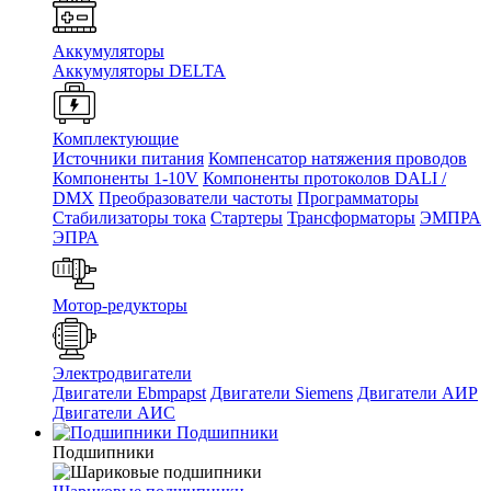
Аккумуляторы
Аккумуляторы DELTA
Комплектующие
Источники питания
Компенсатор натяжения проводов
Компоненты 1-10V
Компоненты протоколов DALI /
DMX
Преобразователи частоты
Программаторы
Стабилизаторы тока
Стартеры
Трансформаторы
ЭМПРА
ЭПРА
Мотор-редукторы
Электродвигатели
Двигатели Ebmpapst
Двигатели Siemens
Двигатели АИР
Двигатели АИС
Подшипники
Подшипники