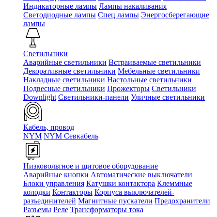
Индикаторные лампы
Лампы накаливания
Светодиодные лампы
Спец лампы
Энергосберегающие
лампы
Светильники
Аварийные светильники
Встраиваемые светильники
Декоративные светильники
Мебельные светильники
Накладные светильники
Настольные светильники
Подвесные светильники
Прожекторы
Светильники
Downlight
Светильники-панели
Уличные светильники
Кабель, провод
NYM
NYM Севкабель
Низковольтное и щитовое оборудование
Аварийные кнопки
Автоматические выключатели
Блоки управления
Катушки контактора
Клеммные
колодки
Контакторы
Корпуса выключателей-
разъединителей
Магнитные пускатели
Предохранители
Разъемы
Реле
Трансформаторы тока