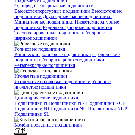
Шариковые подшипники
Однорядные шариковые подшипники
Высокотемпературные подшипники
Высокоточные
подшипники
Двухрядные шарикоподшипники
Миниатюрные подшипники
Низкотемпературные
подшипники
Радиально-упорные подшипники
Токоизолированные подшипники
Упорные
шарикоподшипники
Роликовые подшипники
Конические роликовые подшипники
Сферические
подшипники
Упорные роликоподшипники
Четырехрядные подшипники
Игольчатые подшипники
Игольчатые роликовые подшипники
Упорные
игольчатые подшипники
Цилиндрические подшипники
Подшипники N
Подшипники NN
Подшипники NCF
Подшипники NJ
Подшипники NU
Подшипники NUP
Подшипники SL
Комбинированные подшипники