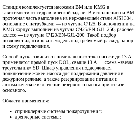
Станция комплектуется насосами BM или KMG в
зависимости от гидравлической задачи. В исполнении на BM
проточная часть выполнена из нержавеющей стали AISI 304,
основание с патрубками — из чугуна СЧ25. В исполнении на
KMG корпус выполнен из чугуна СЧ25/EN-GJL-250, рабочее
колесо — из чугуна СЧ20/EN-GJL-200. Такой подбор
позволяет адаптировать модель под требуемый расход, напор
и схему подключения.
Способ пуска зависит от номинального тока насоса: до 13 А
применяется прямой пуск DOL, свыше 13 А — схема «звезда–
треугольник» SD. Шкаф управления поддерживает
подключение жокей-насоса для поддержания давления в
дежурном режиме, а также резервирование питания и
автоматическое включение резервного насоса при отказе
основного.
Области применения:
спринклерные системы пожаротушения;
дренчерные системы;
внутренний противопожарный водопровод;
пожарные линии с гидрантами;
жилые, торговые, складские, производственные и