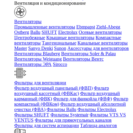
Вентиляция и кондиционирование
Вентиляторы
Промышленные вентиляторы
Ebmpapst
Ziehl-Abegg
Ostberg
Ballu
SHUFT
Electrolux
Осевые вентиляторы
Центробежные
Крышные вентиляторы
Компактные
вентиляторы
Тангенциальные
Канальные вентиляторы
Master
Sanyo Denki
Sunon
Аксессуары для вентиляторов
Вентиляторы Blauberg
Вентиляторы Soler & Palau
Вентиляторы Weiguang
Вентиляторы Вентс
Вентиляторы ЭРА
Sirocco
Фильтры для вентиляции
Фильтр воздушный панельный (ФВП)
Фильтр
воздушный кассетный (ФВКас)
Фильтр воздушный
карманный (ФВК)
Фильтр для фанкойла (ФВФ)
Фильтр
компактный (ФВКом)
Фильтр воздушный абсолютной
очистки (ФВА)
Фильтры Ballu
Фильтры Electrolux
Фильтры SHUFT
Фильтры Systemair
Фильтры VTS VS
VENTUS
Фильтры для прямоугольных каналов
Фильтры для систем аспирации
Таблица аналогов