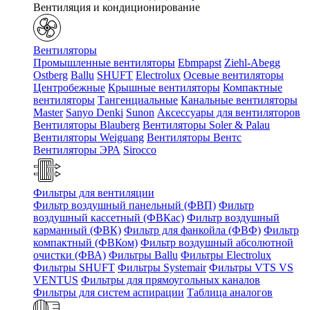
Вентиляция и кондиционирование
Вентиляторы
Промышленные вентиляторы
Ebmpapst
Ziehl-Abegg
Ostberg
Ballu
SHUFT
Electrolux
Осевые вентиляторы
Центробежные
Крышные вентиляторы
Компактные
вентиляторы
Тангенциальные
Канальные вентиляторы
Master
Sanyo Denki
Sunon
Аксессуары для вентиляторов
Вентиляторы Blauberg
Вентиляторы Soler & Palau
Вентиляторы Weiguang
Вентиляторы Вентс
Вентиляторы ЭРА
Sirocco
Фильтры для вентиляции
Фильтр воздушный панельный (ФВП)
Фильтр
воздушный кассетный (ФВКас)
Фильтр воздушный
карманный (ФВК)
Фильтр для фанкойла (ФВФ)
Фильтр
компактный (ФВКом)
Фильтр воздушный абсолютной
очистки (ФВА)
Фильтры Ballu
Фильтры Electrolux
Фильтры SHUFT
Фильтры Systemair
Фильтры VTS VS
VENTUS
Фильтры для прямоугольных каналов
Фильтры для систем аспирации
Таблица аналогов