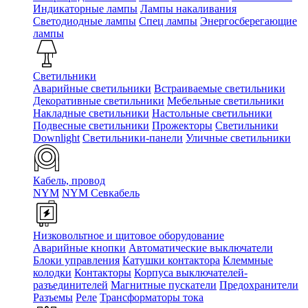
Индикаторные лампы
Лампы накаливания
Светодиодные лампы
Спец лампы
Энергосберегающие
лампы
Светильники
Аварийные светильники
Встраиваемые светильники
Декоративные светильники
Мебельные светильники
Накладные светильники
Настольные светильники
Подвесные светильники
Прожекторы
Светильники
Downlight
Светильники-панели
Уличные светильники
Кабель, провод
NYM
NYM Севкабель
Низковольтное и щитовое оборудование
Аварийные кнопки
Автоматические выключатели
Блоки управления
Катушки контактора
Клеммные
колодки
Контакторы
Корпуса выключателей-
разъединителей
Магнитные пускатели
Предохранители
Разъемы
Реле
Трансформаторы тока