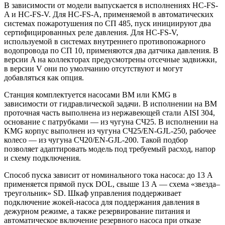
В зависимости от модели выпускается в исполнениях HC-FS-
A и HC-FS-V. Для HC-FS-A, применяемой в автоматических
системах пожаротушения по СП 485, пуск инициируют два
сертифицированных реле давления. Для HC-FS-V,
используемой в системах внутреннего противопожарного
водопровода по СП 10, применяются два датчика давления. В
версии A на коллекторах предусмотрены отсечные задвижки,
в версии V они по умолчанию отсутствуют и могут
добавляться как опция.
Станция комплектуется насосами BM или KMG в
зависимости от гидравлической задачи. В исполнении на BM
проточная часть выполнена из нержавеющей стали AISI 304,
основание с патрубками — из чугуна СЧ25. В исполнении на
KMG корпус выполнен из чугуна СЧ25/EN-GJL-250, рабочее
колесо — из чугуна СЧ20/EN-GJL-200. Такой подбор
позволяет адаптировать модель под требуемый расход, напор
и схему подключения.
Способ пуска зависит от номинального тока насоса: до 13 А
применяется прямой пуск DOL, свыше 13 А — схема «звезда–
треугольник» SD. Шкаф управления поддерживает
подключение жокей-насоса для поддержания давления в
дежурном режиме, а также резервирование питания и
автоматическое включение резервного насоса при отказе