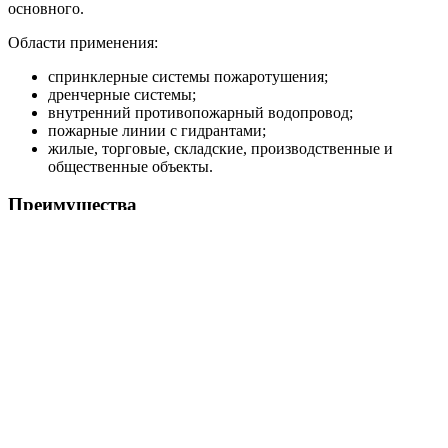
основного.
Области применения:
спринклерные системы пожаротушения;
дренчерные системы;
внутренний противопожарный водопровод;
пожарные линии с гидрантами;
жилые, торговые, складские, производственные и
общественные объекты.
Преимущества
Исполнение HC-FS-A и HC-FS-V под разные
требования системы пожаротушения.
Насосная база BM или KMG под нужные расходно-
напорные параметры.
Автоматический ввод резервного насоса и поддержка
жокей-насоса.
Пуск от реле давления или датчиков давления в
зависимости от модели.
Шкаф управления ШУПН-FS с индикацией режимов и
поддержкой диспетчеризации.
Поставка в собранном виде, что упрощает монтаж на
объекте.