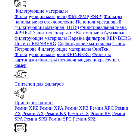
Фильтрующие материалы
Фильтрующий материал (ФМ, ФМР, ФВР)
Фильтры
напольные из стекловолокна
Пенополиуретановый
фильтрующий материал (ППУ)
Фильтровальная ткань
ФРНК-1
Защитное покрытие
Картонные и бумажные
фильтрующие материалы
Нарезка фильтров REINBERG
Покеты REINBERG
Сорбирующие материалы
Ткань
Петрянова
Фильтрующие материалы ФилТек
Фильтрующий материал REINBERG
Фильтры
картриджи
Фильтры потолочные для покрасочных
камер
Синтепон для фильтров
Приводные ремни
Ремни XPZ
Ремни XPA
Ремни XPB
Ремни XPC
Ремни
ZX
Ремни AX
Ремни BX
Ремни CX
Ремни 8V
Ремни
SPA
Ремни SPB
Ремни SPC
Ремни SPZ