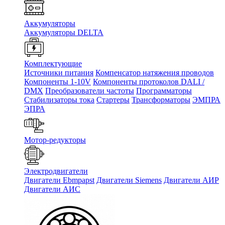
Аккумуляторы
Аккумуляторы DELTA
Комплектующие
Источники питания
Компенсатор натяжения проводов
Компоненты 1-10V
Компоненты протоколов DALI /
DMX
Преобразователи частоты
Программаторы
Стабилизаторы тока
Стартеры
Трансформаторы
ЭМПРА
ЭПРА
Мотор-редукторы
Электродвигатели
Двигатели Ebmpapst
Двигатели Siemens
Двигатели АИР
Двигатели АИС