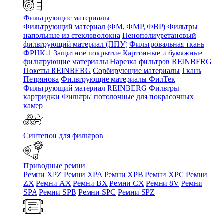
Фильтрующие материалы
Фильтрующий материал (ФМ, ФМР, ФВР)
Фильтры
напольные из стекловолокна
Пенополиуретановый
фильтрующий материал (ППУ)
Фильтровальная ткань
ФРНК-1
Защитное покрытие
Картонные и бумажные
фильтрующие материалы
Нарезка фильтров REINBERG
Покеты REINBERG
Сорбирующие материалы
Ткань
Петрянова
Фильтрующие материалы ФилТек
Фильтрующий материал REINBERG
Фильтры
картриджи
Фильтры потолочные для покрасочных
камер
Синтепон для фильтров
Приводные ремни
Ремни XPZ
Ремни XPA
Ремни XPB
Ремни XPC
Ремни
ZX
Ремни AX
Ремни BX
Ремни CX
Ремни 8V
Ремни
SPA
Ремни SPB
Ремни SPC
Ремни SPZ