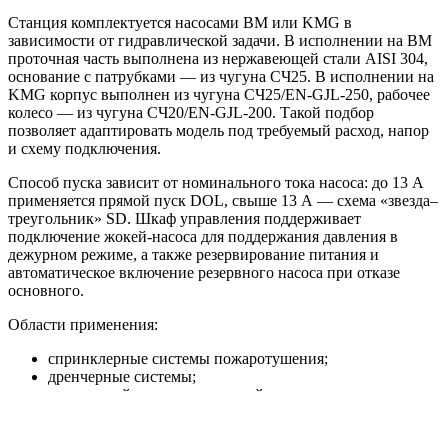
Станция комплектуется насосами BM или KMG в
зависимости от гидравлической задачи. В исполнении на BM
проточная часть выполнена из нержавеющей стали AISI 304,
основание с патрубками — из чугуна СЧ25. В исполнении на
KMG корпус выполнен из чугуна СЧ25/EN-GJL-250, рабочее
колесо — из чугуна СЧ20/EN-GJL-200. Такой подбор
позволяет адаптировать модель под требуемый расход, напор
и схему подключения.
Способ пуска зависит от номинального тока насоса: до 13 А
применяется прямой пуск DOL, свыше 13 А — схема «звезда–
треугольник» SD. Шкаф управления поддерживает
подключение жокей-насоса для поддержания давления в
дежурном режиме, а также резервирование питания и
автоматическое включение резервного насоса при отказе
основного.
Области применения:
спринклерные системы пожаротушения;
дренчерные системы;
внутренний противопожарный водопровод;
пожарные линии с гидрантами;
жилые, торговые, складские, производственные и