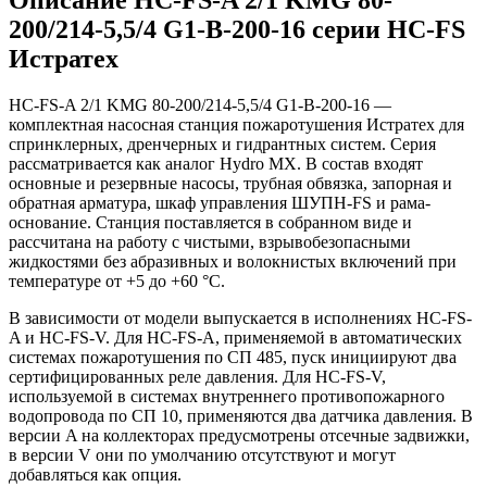
200/214-5,5/4 G1-B-200-16 серии HC-FS
Истратех
HC-FS-A 2/1 KMG 80-200/214-5,5/4 G1-B-200-16 —
комплектная насосная станция пожаротушения Истратех для
спринклерных, дренчерных и гидрантных систем. Серия
рассматривается как аналог Hydro MX. В состав входят
основные и резервные насосы, трубная обвязка, запорная и
обратная арматура, шкаф управления ШУПН-FS и рама-
основание. Станция поставляется в собранном виде и
рассчитана на работу с чистыми, взрывобезопасными
жидкостями без абразивных и волокнистых включений при
температуре от +5 до +60 °С.
В зависимости от модели выпускается в исполнениях HC-FS-
A и HC-FS-V. Для HC-FS-A, применяемой в автоматических
системах пожаротушения по СП 485, пуск инициируют два
сертифицированных реле давления. Для HC-FS-V,
используемой в системах внутреннего противопожарного
водопровода по СП 10, применяются два датчика давления. В
версии A на коллекторах предусмотрены отсечные задвижки,
в версии V они по умолчанию отсутствуют и могут
добавляться как опция.