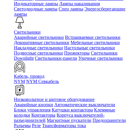
Индикаторные лампы
Лампы накаливания
Светодиодные лампы
Спец лампы
Энергосберегающие
лампы
Светильники
Аварийные светильники
Встраиваемые светильники
Декоративные светильники
Мебельные светильники
Накладные светильники
Настольные светильники
Подвесные светильники
Прожекторы
Светильники
Downlight
Светильники-панели
Уличные светильники
Кабель, провод
NYM
NYM Севкабель
Низковольтное и щитовое оборудование
Аварийные кнопки
Автоматические выключатели
Блоки управления
Катушки контактора
Клеммные
колодки
Контакторы
Корпуса выключателей-
разъединителей
Магнитные пускатели
Предохранители
Разъемы
Реле
Трансформаторы тока