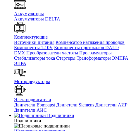
Аккумуляторы
Аккумуляторы DELTA
Комплектующие
Источники питания
Компенсатор натяжения проводов
Компоненты 1-10V
Компоненты протоколов DALI /
DMX
Преобразователи частоты
Программаторы
Стабилизаторы тока
Стартеры
Трансформаторы
ЭМПРА
ЭПРА
Мотор-редукторы
Электродвигатели
Двигатели Ebmpapst
Двигатели Siemens
Двигатели АИР
Двигатели АИС
Подшипники
Подшипники