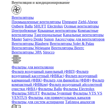
Вентиляция и кондиционирование
Вентиляторы
Промышленные вентиляторы
Ebmpapst
Ziehl-Abegg
Ostberg
Ballu
SHUFT
Electrolux
Осевые вентиляторы
Центробежные
Крышные вентиляторы
Компактные
вентиляторы
Тангенциальные
Канальные вентиляторы
Master
Sanyo Denki
Sunon
Аксессуары для вентиляторов
Вентиляторы Blauberg
Вентиляторы Soler & Palau
Вентиляторы Weiguang
Вентиляторы Вентс
Вентиляторы ЭРА
Sirocco
Фильтры для вентиляции
Фильтр воздушный панельный (ФВП)
Фильтр
воздушный кассетный (ФВКас)
Фильтр воздушный
карманный (ФВК)
Фильтр для фанкойла (ФВФ)
Фильтр
компактный (ФВКом)
Фильтр воздушный абсолютной
очистки (ФВА)
Фильтры Ballu
Фильтры Electrolux
Фильтры SHUFT
Фильтры Systemair
Фильтры VTS VS
VENTUS
Фильтры для прямоугольных каналов
Фильтры для систем аспирации
Таблица аналогов