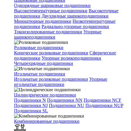
Шариковые подшипники
Однорядные шариковые подшипники
Высокотемпературные подшипники
Высокоточные
подшипники
Двухрядные шарикоподшипники
Миниатюрные подшипники
Низкотемпературные
подшипники
Радиально-упорные подшипники
Токоизолированные подшипники
Упорные
шарикоподшипники
Роликовые подшипники
Конические роликовые подшипники
Сферические
подшипники
Упорные роликоподшипники
Четырехрядные подшипники
Игольчатые подшипники
Игольчатые роликовые подшипники
Упорные
игольчатые подшипники
Цилиндрические подшипники
Подшипники N
Подшипники NN
Подшипники NCF
Подшипники NJ
Подшипники NU
Подшипники NUP
Подшипники SL
Комбинированные подшипники