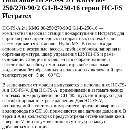
250/270-90/2 G1-B-250-16 серии HC-FS
Истратех
HC-FS-A 2/1 KMG 80-250/270-90/2 G1-B-250-16 —
комплектная насосная станция пожаротушения Истратех для
спринклерных, дренчерных и гидрантных систем. Серия
рассматривается как аналог Hydro MX. В состав входят
основные и резервные насосы, трубная обвязка, запорная и
обратная арматура, шкаф управления ШУПН-FS и рама-
основание. Станция поставляется в собранном виде и
рассчитана на работу с чистыми, взрывобезопасными
жидкостями без абразивных и волокнистых включений при
температуре от +5 до +60 °С.
В зависимости от модели выпускается в исполнениях HC-FS-
A и HC-FS-V. Для HC-FS-A, применяемой в автоматических
системах пожаротушения по СП 485, пуск инициируют два
сертифицированных реле давления. Для HC-FS-V,
используемой в системах внутреннего противопожарного
водопровода по СП 10, применяются два датчика давления. В
версии A на коллекторах предусмотрены отсечные задвижки,
в версии V они по умолчанию отсутствуют и могут
добавляться как опция.