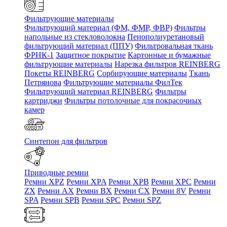
Фильтрующие материалы
Фильтрующий материал (ФМ, ФМР, ФВР)
Фильтры
напольные из стекловолокна
Пенополиуретановый
фильтрующий материал (ППУ)
Фильтровальная ткань
ФРНК-1
Защитное покрытие
Картонные и бумажные
фильтрующие материалы
Нарезка фильтров REINBERG
Покеты REINBERG
Сорбирующие материалы
Ткань
Петрянова
Фильтрующие материалы ФилТек
Фильтрующий материал REINBERG
Фильтры
картриджи
Фильтры потолочные для покрасочных
камер
Синтепон для фильтров
Приводные ремни
Ремни XPZ
Ремни XPA
Ремни XPB
Ремни XPC
Ремни
ZX
Ремни AX
Ремни BX
Ремни CX
Ремни 8V
Ремни
SPA
Ремни SPB
Ремни SPC
Ремни SPZ