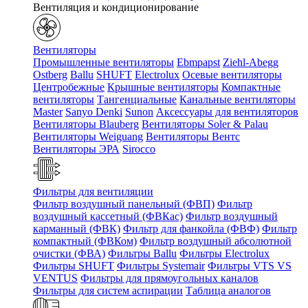
Вентиляция и кондиционирование
Вентиляторы
Промышленные вентиляторы
Ebmpapst
Ziehl-Abegg
Ostberg
Ballu
SHUFT
Electrolux
Осевые вентиляторы
Центробежные
Крышные вентиляторы
Компактные
вентиляторы
Тангенциальные
Канальные вентиляторы
Master
Sanyo Denki
Sunon
Аксессуары для вентиляторов
Вентиляторы Blauberg
Вентиляторы Soler & Palau
Вентиляторы Weiguang
Вентиляторы Вентс
Вентиляторы ЭРА
Sirocco
Фильтры для вентиляции
Фильтр воздушный панельный (ФВП)
Фильтр
воздушный кассетный (ФВКас)
Фильтр воздушный
карманный (ФВК)
Фильтр для фанкойла (ФВФ)
Фильтр
компактный (ФВКом)
Фильтр воздушный абсолютной
очистки (ФВА)
Фильтры Ballu
Фильтры Electrolux
Фильтры SHUFT
Фильтры Systemair
Фильтры VTS VS
VENTUS
Фильтры для прямоугольных каналов
Фильтры для систем аспирации
Таблица аналогов