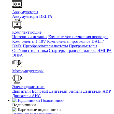
Аккумуляторы
Аккумуляторы DELTA
Комплектующие
Источники питания
Компенсатор натяжения проводов
Компоненты 1-10V
Компоненты протоколов DALI /
DMX
Преобразователи частоты
Программаторы
Стабилизаторы тока
Стартеры
Трансформаторы
ЭМПРА
ЭПРА
Мотор-редукторы
Электродвигатели
Двигатели Ebmpapst
Двигатели Siemens
Двигатели АИР
Двигатели АИС
Подшипники
Подшипники