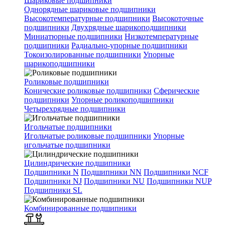
Шариковые подшипники
Однорядные шариковые подшипники
Высокотемпературные подшипники
Высокоточные
подшипники
Двухрядные шарикоподшипники
Миниатюрные подшипники
Низкотемпературные
подшипники
Радиально-упорные подшипники
Токоизолированные подшипники
Упорные
шарикоподшипники
Роликовые подшипники
Конические роликовые подшипники
Сферические
подшипники
Упорные роликоподшипники
Четырехрядные подшипники
Игольчатые подшипники
Игольчатые роликовые подшипники
Упорные
игольчатые подшипники
Цилиндрические подшипники
Подшипники N
Подшипники NN
Подшипники NCF
Подшипники NJ
Подшипники NU
Подшипники NUP
Подшипники SL
Комбинированные подшипники