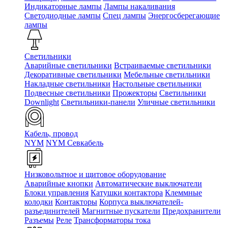
Индикаторные лампы
Лампы накаливания
Светодиодные лампы
Спец лампы
Энергосберегающие
лампы
Светильники
Аварийные светильники
Встраиваемые светильники
Декоративные светильники
Мебельные светильники
Накладные светильники
Настольные светильники
Подвесные светильники
Прожекторы
Светильники
Downlight
Светильники-панели
Уличные светильники
Кабель, провод
NYM
NYM Севкабель
Низковольтное и щитовое оборудование
Аварийные кнопки
Автоматические выключатели
Блоки управления
Катушки контактора
Клеммные
колодки
Контакторы
Корпуса выключателей-
разъединителей
Магнитные пускатели
Предохранители
Разъемы
Реле
Трансформаторы тока