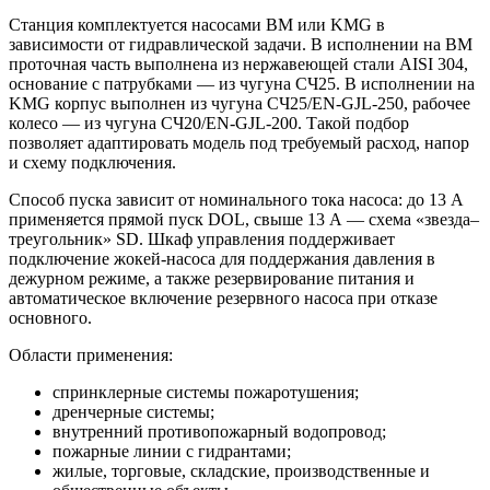
Станция комплектуется насосами BM или KMG в
зависимости от гидравлической задачи. В исполнении на BM
проточная часть выполнена из нержавеющей стали AISI 304,
основание с патрубками — из чугуна СЧ25. В исполнении на
KMG корпус выполнен из чугуна СЧ25/EN-GJL-250, рабочее
колесо — из чугуна СЧ20/EN-GJL-200. Такой подбор
позволяет адаптировать модель под требуемый расход, напор
и схему подключения.
Способ пуска зависит от номинального тока насоса: до 13 А
применяется прямой пуск DOL, свыше 13 А — схема «звезда–
треугольник» SD. Шкаф управления поддерживает
подключение жокей-насоса для поддержания давления в
дежурном режиме, а также резервирование питания и
автоматическое включение резервного насоса при отказе
основного.
Области применения:
спринклерные системы пожаротушения;
дренчерные системы;
внутренний противопожарный водопровод;
пожарные линии с гидрантами;
жилые, торговые, складские, производственные и