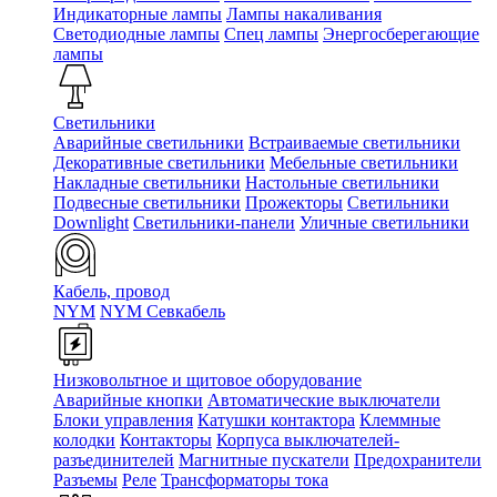
Индикаторные лампы
Лампы накаливания
Светодиодные лампы
Спец лампы
Энергосберегающие
лампы
Светильники
Аварийные светильники
Встраиваемые светильники
Декоративные светильники
Мебельные светильники
Накладные светильники
Настольные светильники
Подвесные светильники
Прожекторы
Светильники
Downlight
Светильники-панели
Уличные светильники
Кабель, провод
NYM
NYM Севкабель
Низковольтное и щитовое оборудование
Аварийные кнопки
Автоматические выключатели
Блоки управления
Катушки контактора
Клеммные
колодки
Контакторы
Корпуса выключателей-
разъединителей
Магнитные пускатели
Предохранители
Разъемы
Реле
Трансформаторы тока