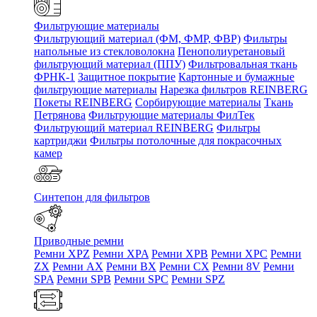
Фильтрующие материалы
Фильтрующий материал (ФМ, ФМР, ФВР)
Фильтры
напольные из стекловолокна
Пенополиуретановый
фильтрующий материал (ППУ)
Фильтровальная ткань
ФРНК-1
Защитное покрытие
Картонные и бумажные
фильтрующие материалы
Нарезка фильтров REINBERG
Покеты REINBERG
Сорбирующие материалы
Ткань
Петрянова
Фильтрующие материалы ФилТек
Фильтрующий материал REINBERG
Фильтры
картриджи
Фильтры потолочные для покрасочных
камер
Синтепон для фильтров
Приводные ремни
Ремни XPZ
Ремни XPA
Ремни XPB
Ремни XPC
Ремни
ZX
Ремни AX
Ремни BX
Ремни CX
Ремни 8V
Ремни
SPA
Ремни SPB
Ремни SPC
Ремни SPZ