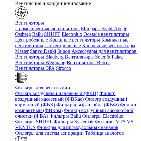
Вентиляция и кондиционирование
Вентиляторы
Промышленные вентиляторы
Ebmpapst
Ziehl-Abegg
Ostberg
Ballu
SHUFT
Electrolux
Осевые вентиляторы
Центробежные
Крышные вентиляторы
Компактные
вентиляторы
Тангенциальные
Канальные вентиляторы
Master
Sanyo Denki
Sunon
Аксессуары для вентиляторов
Вентиляторы Blauberg
Вентиляторы Soler & Palau
Вентиляторы Weiguang
Вентиляторы Вентс
Вентиляторы ЭРА
Sirocco
Фильтры для вентиляции
Фильтр воздушный панельный (ФВП)
Фильтр
воздушный кассетный (ФВКас)
Фильтр воздушный
карманный (ФВК)
Фильтр для фанкойла (ФВФ)
Фильтр
компактный (ФВКом)
Фильтр воздушный абсолютной
очистки (ФВА)
Фильтры Ballu
Фильтры Electrolux
Фильтры SHUFT
Фильтры Systemair
Фильтры VTS VS
VENTUS
Фильтры для прямоугольных каналов
Фильтры для систем аспирации
Таблица аналогов