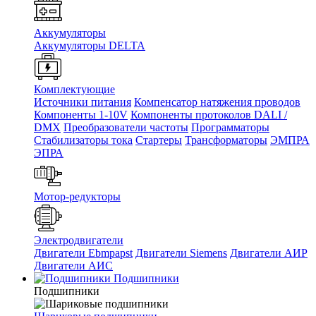
Аккумуляторы
Аккумуляторы DELTA
Комплектующие
Источники питания
Компенсатор натяжения проводов
Компоненты 1-10V
Компоненты протоколов DALI /
DMX
Преобразователи частоты
Программаторы
Стабилизаторы тока
Стартеры
Трансформаторы
ЭМПРА
ЭПРА
Мотор-редукторы
Электродвигатели
Двигатели Ebmpapst
Двигатели Siemens
Двигатели АИР
Двигатели АИС
Подшипники
Подшипники