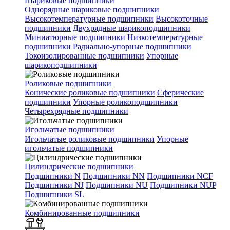
Шариковые подшипники
Однорядные шариковые подшипники
Высокотемпературные подшипники
Высокоточные
подшипники
Двухрядные шарикоподшипники
Миниатюрные подшипники
Низкотемпературные
подшипники
Радиально-упорные подшипники
Токоизолированные подшипники
Упорные
шарикоподшипники
Роликовые подшипники
Конические роликовые подшипники
Сферические
подшипники
Упорные роликоподшипники
Четырехрядные подшипники
Игольчатые подшипники
Игольчатые роликовые подшипники
Упорные
игольчатые подшипники
Цилиндрические подшипники
Подшипники N
Подшипники NN
Подшипники NCF
Подшипники NJ
Подшипники NU
Подшипники NUP
Подшипники SL
Комбинированные подшипники