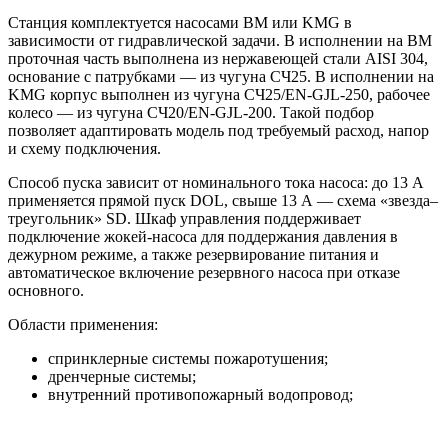
Станция комплектуется насосами BM или KMG в
зависимости от гидравлической задачи. В исполнении на BM
проточная часть выполнена из нержавеющей стали AISI 304,
основание с патрубками — из чугуна СЧ25. В исполнении на
KMG корпус выполнен из чугуна СЧ25/EN-GJL-250, рабочее
колесо — из чугуна СЧ20/EN-GJL-200. Такой подбор
позволяет адаптировать модель под требуемый расход, напор
и схему подключения.
Способ пуска зависит от номинального тока насоса: до 13 А
применяется прямой пуск DOL, свыше 13 А — схема «звезда–
треугольник» SD. Шкаф управления поддерживает
подключение жокей-насоса для поддержания давления в
дежурном режиме, а также резервирование питания и
автоматическое включение резервного насоса при отказе
основного.
Области применения:
спринклерные системы пожаротушения;
дренчерные системы;
внутренний противопожарный водопровод;
пожарные линии с гидрантами;
жилые, торговые, складские, производственные и