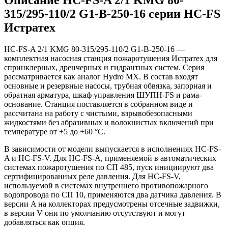
315/295-110/2 G1-B-250-16 серии HC-FS
Истратех
HC-FS-A 2/1 KMG 80-315/295-110/2 G1-B-250-16 —
комплектная насосная станция пожаротушения Истратех для
спринклерных, дренчерных и гидрантных систем. Серия
рассматривается как аналог Hydro MX. В состав входят
основные и резервные насосы, трубная обвязка, запорная и
обратная арматура, шкаф управления ШУПН-FS и рама-
основание. Станция поставляется в собранном виде и
рассчитана на работу с чистыми, взрывобезопасными
жидкостями без абразивных и волокнистых включений при
температуре от +5 до +60 °С.
В зависимости от модели выпускается в исполнениях HC-FS-
A и HC-FS-V. Для HC-FS-A, применяемой в автоматических
системах пожаротушения по СП 485, пуск инициируют два
сертифицированных реле давления. Для HC-FS-V,
используемой в системах внутреннего противопожарного
водопровода по СП 10, применяются два датчика давления. В
версии A на коллекторах предусмотрены отсечные задвижки,
в версии V они по умолчанию отсутствуют и могут
добавляться как опция.