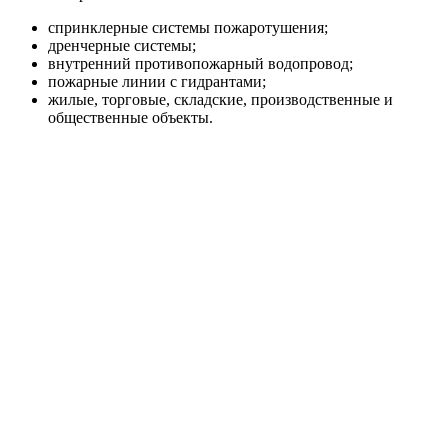
спринклерные системы пожаротушения;
дренчерные системы;
внутренний противопожарный водопровод;
пожарные линии с гидрантами;
жилые, торговые, складские, производственные и
общественные объекты.
Преимущества
Исполнение HC-FS-A и HC-FS-V под разные
требования системы пожаротушения.
Насосная база BM или KMG под нужные расходно-
напорные параметры.
Автоматический ввод резервного насоса и поддержка
жокей-насоса.
Пуск от реле давления или датчиков давления в
зависимости от модели.
Шкаф управления ШУПН-FS с индикацией режимов и
поддержкой диспетчеризации.
Поставка в собранном виде, что упрощает монтаж на
объекте.
Расшифровка названия