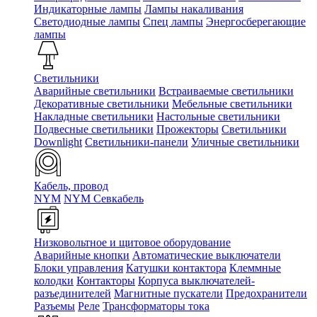
Индикаторные лампы
Лампы накаливания
Светодиодные лампы
Спец лампы
Энергосберегающие
лампы
Светильники
Аварийные светильники
Встраиваемые светильники
Декоративные светильники
Мебельные светильники
Накладные светильники
Настольные светильники
Подвесные светильники
Прожекторы
Светильники
Downlight
Светильники-панели
Уличные светильники
Кабель, провод
NYM
NYM Севкабель
Низковольтное и щитовое оборудование
Аварийные кнопки
Автоматические выключатели
Блоки управления
Катушки контактора
Клеммные
колодки
Контакторы
Корпуса выключателей-
разъединителей
Магнитные пускатели
Предохранители
Разъемы
Реле
Трансформаторы тока