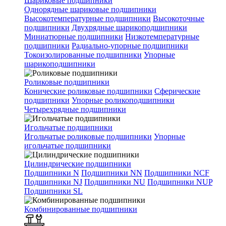
Шариковые подшипники
Однорядные шариковые подшипники
Высокотемпературные подшипники
Высокоточные
подшипники
Двухрядные шарикоподшипники
Миниатюрные подшипники
Низкотемпературные
подшипники
Радиально-упорные подшипники
Токоизолированные подшипники
Упорные
шарикоподшипники
Роликовые подшипники
Конические роликовые подшипники
Сферические
подшипники
Упорные роликоподшипники
Четырехрядные подшипники
Игольчатые подшипники
Игольчатые роликовые подшипники
Упорные
игольчатые подшипники
Цилиндрические подшипники
Подшипники N
Подшипники NN
Подшипники NCF
Подшипники NJ
Подшипники NU
Подшипники NUP
Подшипники SL
Комбинированные подшипники