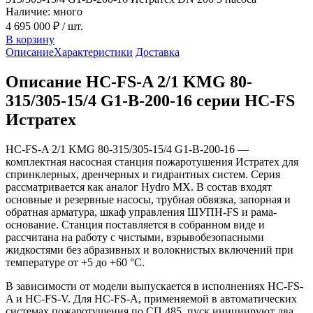
Наличие: много
4 695 000 ₽
/ шт.
В корзину
Описание
Характеристики
Доставка
Описание HC-FS-A 2/1 KMG 80-
315/305-15/4 G1-B-200-16 серии HC-FS
Истратех
HC-FS-A 2/1 KMG 80-315/305-15/4 G1-B-200-16 —
комплектная насосная станция пожаротушения Истратех для
спринклерных, дренчерных и гидрантных систем. Серия
рассматривается как аналог Hydro MX. В состав входят
основные и резервные насосы, трубная обвязка, запорная и
обратная арматура, шкаф управления ШУПН-FS и рама-
основание. Станция поставляется в собранном виде и
рассчитана на работу с чистыми, взрывобезопасными
жидкостями без абразивных и волокнистых включений при
температуре от +5 до +60 °С.
В зависимости от модели выпускается в исполнениях HC-FS-
A и HC-FS-V. Для HC-FS-A, применяемой в автоматических
системах пожаротушения по СП 485, пуск инициируют два