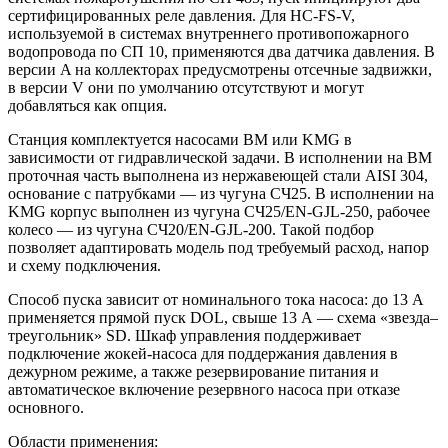
сертифицированных реле давления. Для HC-FS-V,
используемой в системах внутреннего противопожарного
водопровода по СП 10, применяются два датчика давления. В
версии A на коллекторах предусмотрены отсечные задвижки,
в версии V они по умолчанию отсутствуют и могут
добавляться как опция.
Станция комплектуется насосами BM или KMG в
зависимости от гидравлической задачи. В исполнении на BM
проточная часть выполнена из нержавеющей стали AISI 304,
основание с патрубками — из чугуна СЧ25. В исполнении на
KMG корпус выполнен из чугуна СЧ25/EN-GJL-250, рабочее
колесо — из чугуна СЧ20/EN-GJL-200. Такой подбор
позволяет адаптировать модель под требуемый расход, напор
и схему подключения.
Способ пуска зависит от номинального тока насоса: до 13 А
применяется прямой пуск DOL, свыше 13 А — схема «звезда–
треугольник» SD. Шкаф управления поддерживает
подключение жокей-насоса для поддержания давления в
дежурном режиме, а также резервирование питания и
автоматическое включение резервного насоса при отказе
основного.
Области применения: