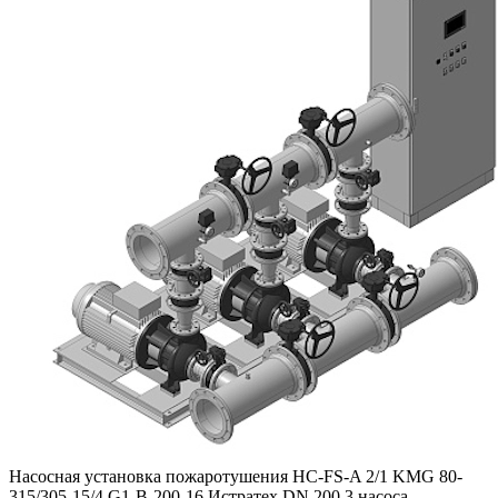
Насосная установка пожаротушения HC-FS-A 2/1 KMG 80-
315/305-15/4 G1-B-200-16 Истратех DN 200 3 насоса