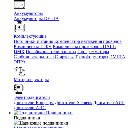
Аккумуляторы
Аккумуляторы DELTA
Комплектующие
Источники питания
Компенсатор натяжения проводов
Компоненты 1-10V
Компоненты протоколов DALI /
DMX
Преобразователи частоты
Программаторы
Стабилизаторы тока
Стартеры
Трансформаторы
ЭМПРА
ЭПРА
Мотор-редукторы
Электродвигатели
Двигатели Ebmpapst
Двигатели Siemens
Двигатели АИР
Двигатели АИС
Подшипники
Подшипники