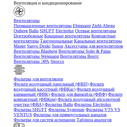
Вентиляция и кондиционирование
Вентиляторы
Промышленные вентиляторы
Ebmpapst
Ziehl-Abegg
Ostberg
Ballu
SHUFT
Electrolux
Осевые вентиляторы
Центробежные
Крышные вентиляторы
Компактные
вентиляторы
Тангенциальные
Канальные вентиляторы
Master
Sanyo Denki
Sunon
Аксессуары для вентиляторов
Вентиляторы Blauberg
Вентиляторы Soler & Palau
Вентиляторы Weiguang
Вентиляторы Вентс
Вентиляторы ЭРА
Sirocco
Фильтры для вентиляции
Фильтр воздушный панельный (ФВП)
Фильтр
воздушный кассетный (ФВКас)
Фильтр воздушный
карманный (ФВК)
Фильтр для фанкойла (ФВФ)
Фильтр
компактный (ФВКом)
Фильтр воздушный абсолютной
очистки (ФВА)
Фильтры Ballu
Фильтры Electrolux
Фильтры SHUFT
Фильтры Systemair
Фильтры VTS VS
VENTUS
Фильтры для прямоугольных каналов
Фильтры для систем аспирации
Таблица аналогов