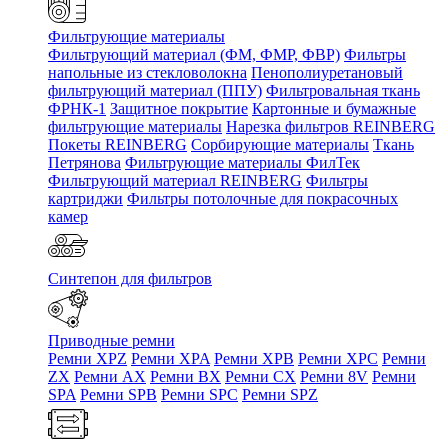
Фильтрующие материалы
Фильтрующий материал (ФМ, ФМР, ФВР)
Фильтры
напольные из стекловолокна
Пенополиуретановый
фильтрующий материал (ППУ)
Фильтровальная ткань
ФРНК-1
Защитное покрытие
Картонные и бумажные
фильтрующие материалы
Нарезка фильтров REINBERG
Покеты REINBERG
Сорбирующие материалы
Ткань
Петрянова
Фильтрующие материалы ФилТек
Фильтрующий материал REINBERG
Фильтры
картриджи
Фильтры потолочные для покрасочных
камер
Синтепон для фильтров
Приводные ремни
Ремни XPZ
Ремни XPA
Ремни XPB
Ремни XPC
Ремни
ZX
Ремни AX
Ремни BX
Ремни CX
Ремни 8V
Ремни
SPA
Ремни SPB
Ремни SPC
Ремни SPZ