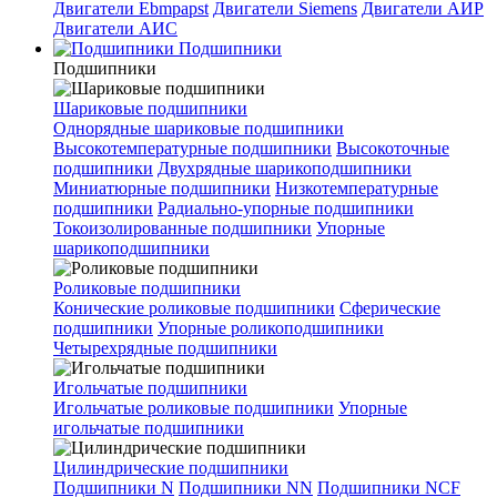
Двигатели Ebmpapst
Двигатели Siemens
Двигатели АИР
Двигатели АИС
Подшипники
Подшипники
Шариковые подшипники
Однорядные шариковые подшипники
Высокотемпературные подшипники
Высокоточные
подшипники
Двухрядные шарикоподшипники
Миниатюрные подшипники
Низкотемпературные
подшипники
Радиально-упорные подшипники
Токоизолированные подшипники
Упорные
шарикоподшипники
Роликовые подшипники
Конические роликовые подшипники
Сферические
подшипники
Упорные роликоподшипники
Четырехрядные подшипники
Игольчатые подшипники
Игольчатые роликовые подшипники
Упорные
игольчатые подшипники
Цилиндрические подшипники
Подшипники N
Подшипники NN
Подшипники NCF