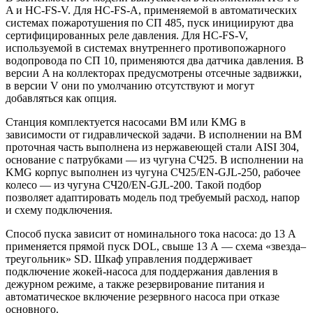
A и HC-FS-V. Для HC-FS-A, применяемой в автоматических
системах пожаротушения по СП 485, пуск инициируют два
сертифицированных реле давления. Для HC-FS-V,
используемой в системах внутреннего противопожарного
водопровода по СП 10, применяются два датчика давления. В
версии A на коллекторах предусмотрены отсечные задвижки,
в версии V они по умолчанию отсутствуют и могут
добавляться как опция.
Станция комплектуется насосами BM или KMG в
зависимости от гидравлической задачи. В исполнении на BM
проточная часть выполнена из нержавеющей стали AISI 304,
основание с патрубками — из чугуна СЧ25. В исполнении на
KMG корпус выполнен из чугуна СЧ25/EN-GJL-250, рабочее
колесо — из чугуна СЧ20/EN-GJL-200. Такой подбор
позволяет адаптировать модель под требуемый расход, напор
и схему подключения.
Способ пуска зависит от номинального тока насоса: до 13 А
применяется прямой пуск DOL, свыше 13 А — схема «звезда–
треугольник» SD. Шкаф управления поддерживает
подключение жокей-насоса для поддержания давления в
дежурном режиме, а также резервирование питания и
автоматическое включение резервного насоса при отказе
основного.