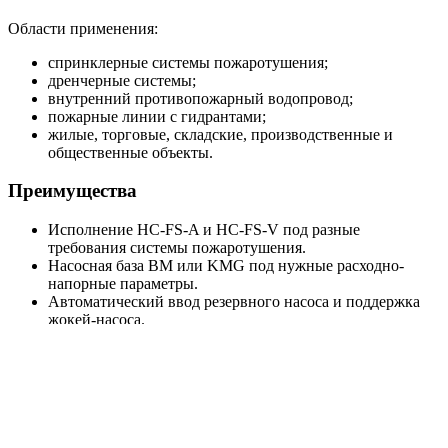
Области применения:
спринклерные системы пожаротушения;
дренчерные системы;
внутренний противопожарный водопровод;
пожарные линии с гидрантами;
жилые, торговые, складские, производственные и
общественные объекты.
Преимущества
Исполнение HC-FS-A и HC-FS-V под разные
требования системы пожаротушения.
Насосная база BM или KMG под нужные расходно-
напорные параметры.
Автоматический ввод резервного насоса и поддержка
жокей-насоса.
Пуск от реле давления или датчиков давления в
зависимости от модели.
Шкаф управления ШУПН-FS с индикацией режимов и
поддержкой диспетчеризации.
Поставка в собранном виде, что упрощает монтаж на
объекте.