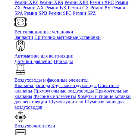
Ремни XPZ
Ремни XPA
Ремни XPB
Ремни XPC
Ремни
ZX
Ремни AX
Ремни BX
Ремни CX
Ремни 8V
Ремни
SPA
Ремни SPB
Ремни SPC
Ремни SPZ
Вентиляционные установки
Запчасти
Приточно-вытяжные установки
Автоматика для вентиляции
Датчики давления
Приводы
Воздуховоды и фасонные элементы
Клапаны расхода
Круглые воздуховоды
Обратные
клапаны
Прямоугольные воздуховоды
Прямоугольные
клапаны
Фасонные элементы
Хомуты и гибкие вставки
для вентиляции
Шумоглушители
Шумоизоляция для
воздуховодов
Воздухоочистители