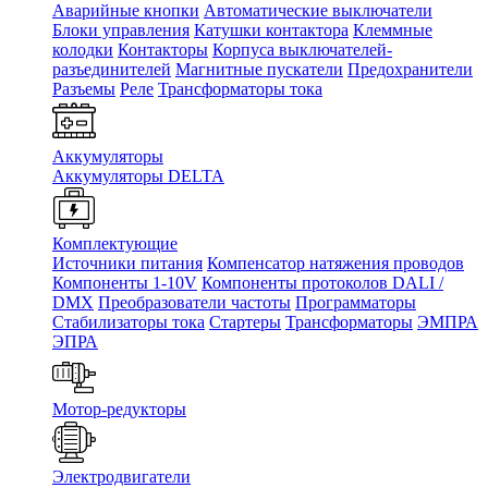
Аварийные кнопки
Автоматические выключатели
Блоки управления
Катушки контактора
Клеммные
колодки
Контакторы
Корпуса выключателей-
разъединителей
Магнитные пускатели
Предохранители
Разъемы
Реле
Трансформаторы тока
Аккумуляторы
Аккумуляторы DELTA
Комплектующие
Источники питания
Компенсатор натяжения проводов
Компоненты 1-10V
Компоненты протоколов DALI /
DMX
Преобразователи частоты
Программаторы
Стабилизаторы тока
Стартеры
Трансформаторы
ЭМПРА
ЭПРА
Мотор-редукторы
Электродвигатели