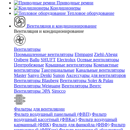
Приводные ремни
Кондиционеры
Тепловое оборудование
Вентиляция и кондиционирование
Вентиляция и кондиционирование
Вентиляторы
Промышленные вентиляторы
Ebmpapst
Ziehl-Abegg
Ostberg
Ballu
SHUFT
Electrolux
Осевые вентиляторы
Центробежные
Крышные вентиляторы
Компактные
вентиляторы
Тангенциальные
Канальные вентиляторы
Master
Sanyo Denki
Sunon
Аксессуары для вентиляторов
Вентиляторы Blauberg
Вентиляторы Soler & Palau
Вентиляторы Weiguang
Вентиляторы Вентс
Вентиляторы ЭРА
Sirocco
Фильтры для вентиляции
Фильтр воздушный панельный (ФВП)
Фильтр
воздушный кассетный (ФВКас)
Фильтр воздушный
карманный (ФВК)
Фильтр для фанкойла (ФВФ)
Фильтр
компактный (ФВКом)
Фильтр воздушный абсолютной