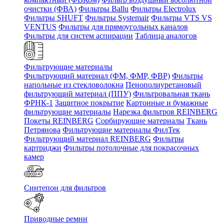
очистки (ФВА)
Фильтры Ballu
Фильтры Electrolux
Фильтры SHUFT
Фильтры Systemair
Фильтры VTS VS
VENTUS
Фильтры для прямоугольных каналов
Фильтры для систем аспирации
Таблица аналогов
Фильтрующие материалы
Фильтрующий материал (ФМ, ФМР, ФВР)
Фильтры
напольные из стекловолокна
Пенополиуретановый
фильтрующий материал (ППУ)
Фильтровальная ткань
ФРНК-1
Защитное покрытие
Картонные и бумажные
фильтрующие материалы
Нарезка фильтров REINBERG
Покеты REINBERG
Сорбирующие материалы
Ткань
Петрянова
Фильтрующие материалы ФилТек
Фильтрующий материал REINBERG
Фильтры
картриджи
Фильтры потолочные для покрасочных
камер
Синтепон для фильтров
Приводные ремни