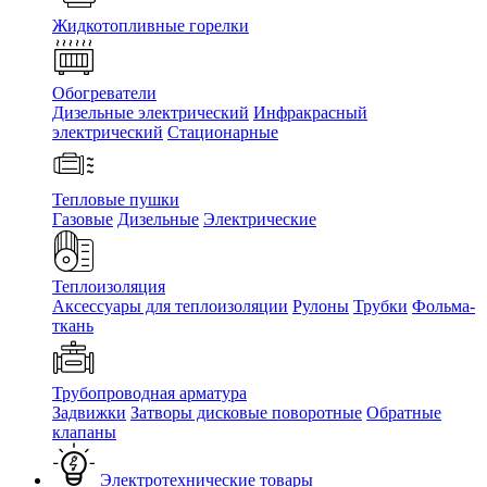
Жидкотопливные горелки
Обогреватели
Дизельные электрический
Инфракрасный
электрический
Стационарные
Тепловые пушки
Газовые
Дизельные
Электрические
Теплоизоляция
Аксессуары для теплоизоляции
Рулоны
Трубки
Фольма-
ткань
Трубопроводная арматура
Задвижки
Затворы дисковые поворотные
Обратные
клапаны
Электротехнические товары