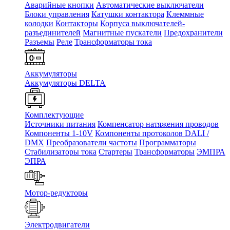
Аварийные кнопки
Автоматические выключатели
Блоки управления
Катушки контактора
Клеммные
колодки
Контакторы
Корпуса выключателей-
разъединителей
Магнитные пускатели
Предохранители
Разъемы
Реле
Трансформаторы тока
Аккумуляторы
Аккумуляторы DELTA
Комплектующие
Источники питания
Компенсатор натяжения проводов
Компоненты 1-10V
Компоненты протоколов DALI /
DMX
Преобразователи частоты
Программаторы
Стабилизаторы тока
Стартеры
Трансформаторы
ЭМПРА
ЭПРА
Мотор-редукторы
Электродвигатели