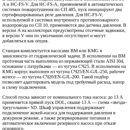
A и HC-FS-V. Для HC-FS-A, применяемой в автоматических
системах пожаротушения по СП 485, пуск инициируют два
сертифицированных реле давления. Для HC-FS-V,
используемой в системах внутреннего противопожарного
водопровода по СП 10, применяются два датчика давления. В
версии A на коллекторах предусмотрены отсечные задвижки,
в версии V они по умолчанию отсутствуют и могут
добавляться как опция.
Станция комплектуется насосами BM или KMG в
зависимости от гидравлической задачи. В исполнении на BM
проточная часть выполнена из нержавеющей стали AISI 304,
основание с патрубками — из чугуна СЧ25. В исполнении на
KMG корпус выполнен из чугуна СЧ25/EN-GJL-250, рабочее
колесо — из чугуна СЧ20/EN-GJL-200. Такой подбор
позволяет адаптировать модель под требуемый расход, напор
и схему подключения.
Способ пуска зависит от номинального тока насоса: до 13 А
применяется прямой пуск DOL, свыше 13 А — схема «звезда–
треугольник» SD. Шкаф управления поддерживает
подключение жокей-насоса для поддержания давления в
дежурном режиме, а также резервирование питания и
автоматическое включение резервного насоса при отказе
основного.