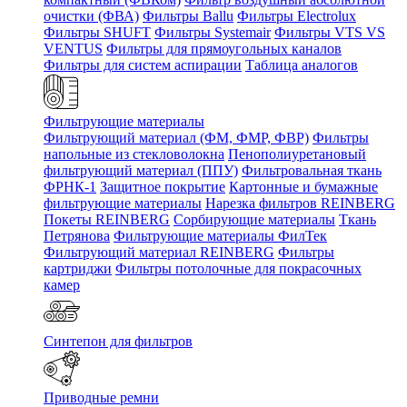
очистки (ФВА)
Фильтры Ballu
Фильтры Electrolux
Фильтры SHUFT
Фильтры Systemair
Фильтры VTS VS
VENTUS
Фильтры для прямоугольных каналов
Фильтры для систем аспирации
Таблица аналогов
Фильтрующие материалы
Фильтрующий материал (ФМ, ФМР, ФВР)
Фильтры
напольные из стекловолокна
Пенополиуретановый
фильтрующий материал (ППУ)
Фильтровальная ткань
ФРНК-1
Защитное покрытие
Картонные и бумажные
фильтрующие материалы
Нарезка фильтров REINBERG
Покеты REINBERG
Сорбирующие материалы
Ткань
Петрянова
Фильтрующие материалы ФилТек
Фильтрующий материал REINBERG
Фильтры
картриджи
Фильтры потолочные для покрасочных
камер
Синтепон для фильтров
Приводные ремни