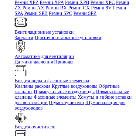
Ремни XPZ
Ремни XPA
Ремни XPB
Ремни XPC
Ремни
ZX
Ремни AX
Ремни BX
Ремни CX
Ремни 8V
Ремни
SPA
Ремни SPB
Ремни SPC
Ремни SPZ
Вентиляционные установки
Запчасти
Приточно-вытяжные установки
Автоматика для вентиляции
Датчики давления
Приводы
Воздуховоды и фасонные элементы
Клапаны расхода
Круглые воздуховоды
Обратные
клапаны
Прямоугольные воздуховоды
Прямоугольные
клапаны
Фасонные элементы
Хомуты и гибкие вставки
для вентиляции
Шумоглушители
Шумоизоляция для
воздуховодов
Воздухоочистители