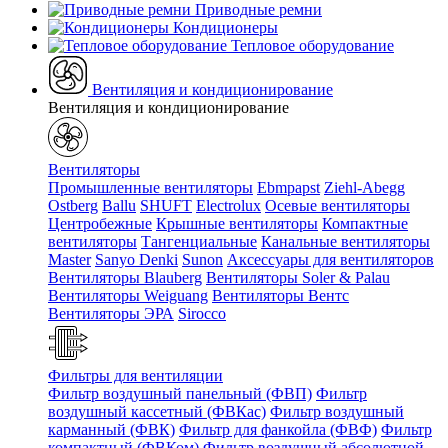
Приводные ремни
Кондиционеры
Тепловое оборудование
Вентиляция и кондиционирование
Вентиляция и кондиционирование
Вентиляторы
Промышленные вентиляторы
Ebmpapst
Ziehl-Abegg
Ostberg
Ballu
SHUFT
Electrolux
Осевые вентиляторы
Центробежные
Крышные вентиляторы
Компактные
вентиляторы
Тангенциальные
Канальные вентиляторы
Master
Sanyo Denki
Sunon
Аксессуары для вентиляторов
Вентиляторы Blauberg
Вентиляторы Soler & Palau
Вентиляторы Weiguang
Вентиляторы Вентс
Вентиляторы ЭРА
Sirocco
Фильтры для вентиляции
Фильтр воздушный панельный (ФВП)
Фильтр
воздушный кассетный (ФВКас)
Фильтр воздушный
карманный (ФВК)
Фильтр для фанкойла (ФВФ)
Фильтр
компактный (ФВКом)
Фильтр воздушный абсолютной