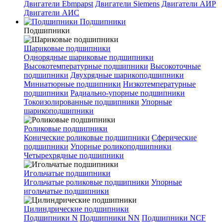
Двигатели Ebmpapst
Двигатели Siemens
Двигатели АИР
Двигатели АИС
Подшипники
Подшипники
Шариковые подшипники
Однорядные шариковые подшипники
Высокотемпературные подшипники
Высокоточные
подшипники
Двухрядные шарикоподшипники
Миниатюрные подшипники
Низкотемпературные
подшипники
Радиально-упорные подшипники
Токоизолированные подшипники
Упорные
шарикоподшипники
Роликовые подшипники
Конические роликовые подшипники
Сферические
подшипники
Упорные роликоподшипники
Четырехрядные подшипники
Игольчатые подшипники
Игольчатые роликовые подшипники
Упорные
игольчатые подшипники
Цилиндрические подшипники
Подшипники N
Подшипники NN
Подшипники NCF