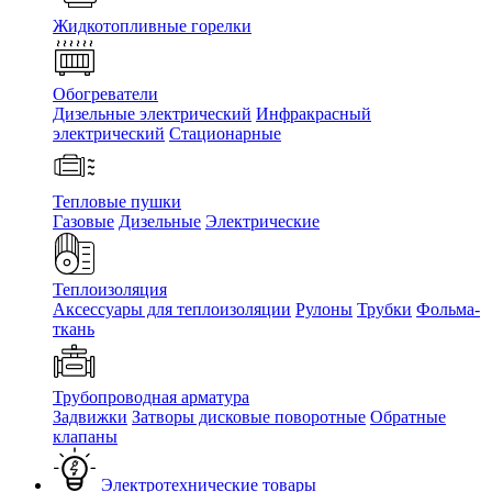
Жидкотопливные горелки
Обогреватели
Дизельные электрический
Инфракрасный
электрический
Стационарные
Тепловые пушки
Газовые
Дизельные
Электрические
Теплоизоляция
Аксессуары для теплоизоляции
Рулоны
Трубки
Фольма-
ткань
Трубопроводная арматура
Задвижки
Затворы дисковые поворотные
Обратные
клапаны
Электротехнические товары