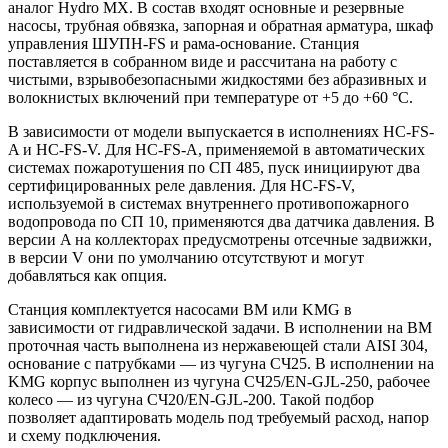
аналог Hydro MX. В состав входят основные и резервные
насосы, трубная обвязка, запорная и обратная арматура, шкаф
управления ШУПН-FS и рама-основание. Станция
поставляется в собранном виде и рассчитана на работу с
чистыми, взрывобезопасными жидкостями без абразивных и
волокнистых включений при температуре от +5 до +60 °С.
В зависимости от модели выпускается в исполнениях HC-FS-
A и HC-FS-V. Для HC-FS-A, применяемой в автоматических
системах пожаротушения по СП 485, пуск инициируют два
сертифицированных реле давления. Для HC-FS-V,
используемой в системах внутреннего противопожарного
водопровода по СП 10, применяются два датчика давления. В
версии A на коллекторах предусмотрены отсечные задвижки,
в версии V они по умолчанию отсутствуют и могут
добавляться как опция.
Станция комплектуется насосами BM или KMG в
зависимости от гидравлической задачи. В исполнении на BM
проточная часть выполнена из нержавеющей стали AISI 304,
основание с патрубками — из чугуна СЧ25. В исполнении на
KMG корпус выполнен из чугуна СЧ25/EN-GJL-250, рабочее
колесо — из чугуна СЧ20/EN-GJL-200. Такой подбор
позволяет адаптировать модель под требуемый расход, напор
и схему подключения.