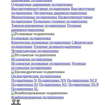
Шариковые подшипники
Однорядные шариковые подшипники
Высокотемпературные подшипники
Высокоточные
подшипники
Двухрядные шарикоподшипники
Миниатюрные подшипники
Низкотемпературные
подшипники
Радиально-упорные подшипники
Токоизолированные подшипники
Упорные
шарикоподшипники
Роликовые подшипники
Конические роликовые подшипники
Сферические
подшипники
Упорные роликоподшипники
Четырехрядные подшипники
Игольчатые подшипники
Игольчатые роликовые подшипники
Упорные
игольчатые подшипники
Цилиндрические подшипники
Подшипники N
Подшипники NN
Подшипники NCF
Подшипники NJ
Подшипники NU
Подшипники NUP
Подшипники SL
Комбинированные подшипники