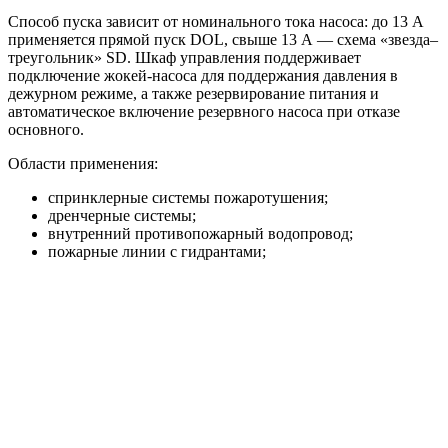
Способ пуска зависит от номинального тока насоса: до 13 А
применяется прямой пуск DOL, свыше 13 А — схема «звезда–
треугольник» SD. Шкаф управления поддерживает
подключение жокей-насоса для поддержания давления в
дежурном режиме, а также резервирование питания и
автоматическое включение резервного насоса при отказе
основного.
Области применения:
спринклерные системы пожаротушения;
дренчерные системы;
внутренний противопожарный водопровод;
пожарные линии с гидрантами;
жилые, торговые, складские, производственные и
общественные объекты.
Преимущества
Исполнение HC-FS-A и HC-FS-V под разные
требования системы пожаротушения.
Насосная база BM или KMG под нужные расходно-
напорные параметры.
Автоматический ввод резервного насоса и поддержка