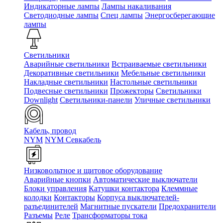
Индикаторные лампы
Лампы накаливания
Светодиодные лампы
Спец лампы
Энергосберегающие
лампы
Светильники
Аварийные светильники
Встраиваемые светильники
Декоративные светильники
Мебельные светильники
Накладные светильники
Настольные светильники
Подвесные светильники
Прожекторы
Светильники
Downlight
Светильники-панели
Уличные светильники
Кабель, провод
NYM
NYM Севкабель
Низковольтное и щитовое оборудование
Аварийные кнопки
Автоматические выключатели
Блоки управления
Катушки контактора
Клеммные
колодки
Контакторы
Корпуса выключателей-
разъединителей
Магнитные пускатели
Предохранители
Разъемы
Реле
Трансформаторы тока