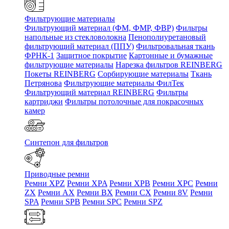
Фильтрующие материалы
Фильтрующий материал (ФМ, ФМР, ФВР)
Фильтры
напольные из стекловолокна
Пенополиуретановый
фильтрующий материал (ППУ)
Фильтровальная ткань
ФРНК-1
Защитное покрытие
Картонные и бумажные
фильтрующие материалы
Нарезка фильтров REINBERG
Покеты REINBERG
Сорбирующие материалы
Ткань
Петрянова
Фильтрующие материалы ФилТек
Фильтрующий материал REINBERG
Фильтры
картриджи
Фильтры потолочные для покрасочных
камер
Синтепон для фильтров
Приводные ремни
Ремни XPZ
Ремни XPA
Ремни XPB
Ремни XPC
Ремни
ZX
Ремни AX
Ремни BX
Ремни CX
Ремни 8V
Ремни
SPA
Ремни SPB
Ремни SPC
Ремни SPZ