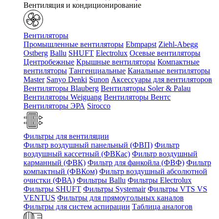
Вентиляция и кондиционирование
Вентиляторы
Промышленные вентиляторы
Ebmpapst
Ziehl-Abegg
Ostberg
Ballu
SHUFT
Electrolux
Осевые вентиляторы
Центробежные
Крышные вентиляторы
Компактные
вентиляторы
Тангенциальные
Канальные вентиляторы
Master
Sanyo Denki
Sunon
Аксессуары для вентиляторов
Вентиляторы Blauberg
Вентиляторы Soler & Palau
Вентиляторы Weiguang
Вентиляторы Вентс
Вентиляторы ЭРА
Sirocco
Фильтры для вентиляции
Фильтр воздушный панельный (ФВП)
Фильтр
воздушный кассетный (ФВКас)
Фильтр воздушный
карманный (ФВК)
Фильтр для фанкойла (ФВФ)
Фильтр
компактный (ФВКом)
Фильтр воздушный абсолютной
очистки (ФВА)
Фильтры Ballu
Фильтры Electrolux
Фильтры SHUFT
Фильтры Systemair
Фильтры VTS VS
VENTUS
Фильтры для прямоугольных каналов
Фильтры для систем аспирации
Таблица аналогов