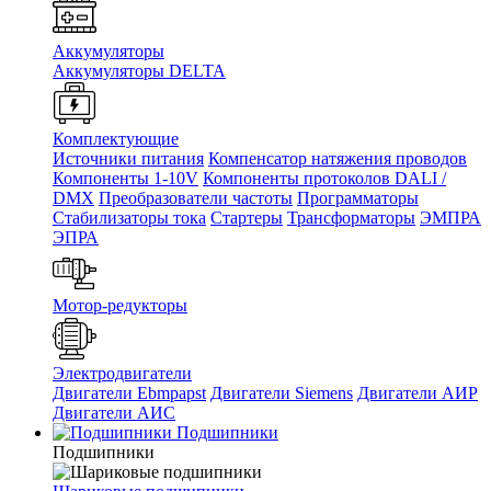
Аккумуляторы
Аккумуляторы DELTA
Комплектующие
Источники питания
Компенсатор натяжения проводов
Компоненты 1-10V
Компоненты протоколов DALI /
DMX
Преобразователи частоты
Программаторы
Стабилизаторы тока
Стартеры
Трансформаторы
ЭМПРА
ЭПРА
Мотор-редукторы
Электродвигатели
Двигатели Ebmpapst
Двигатели Siemens
Двигатели АИР
Двигатели АИС
Подшипники
Подшипники