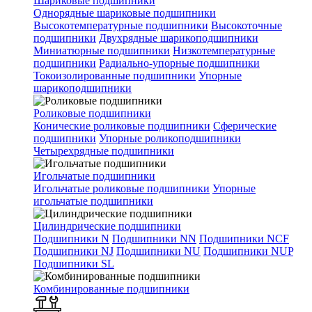
Шариковые подшипники
Однорядные шариковые подшипники
Высокотемпературные подшипники
Высокоточные
подшипники
Двухрядные шарикоподшипники
Миниатюрные подшипники
Низкотемпературные
подшипники
Радиально-упорные подшипники
Токоизолированные подшипники
Упорные
шарикоподшипники
Роликовые подшипники
Конические роликовые подшипники
Сферические
подшипники
Упорные роликоподшипники
Четырехрядные подшипники
Игольчатые подшипники
Игольчатые роликовые подшипники
Упорные
игольчатые подшипники
Цилиндрические подшипники
Подшипники N
Подшипники NN
Подшипники NCF
Подшипники NJ
Подшипники NU
Подшипники NUP
Подшипники SL
Комбинированные подшипники