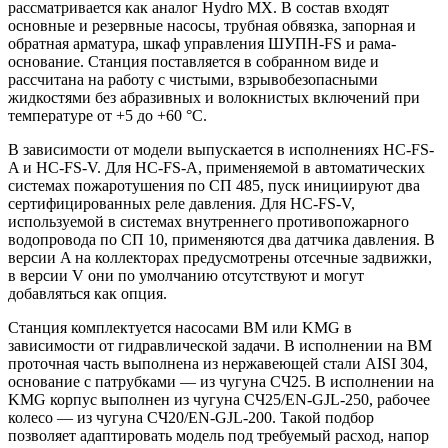
рассматривается как аналог Hydro MX. В состав входят
основные и резервные насосы, трубная обвязка, запорная и
обратная арматура, шкаф управления ШУПН-FS и рама-
основание. Станция поставляется в собранном виде и
рассчитана на работу с чистыми, взрывобезопасными
жидкостями без абразивных и волокнистых включений при
температуре от +5 до +60 °С.
В зависимости от модели выпускается в исполнениях HC-FS-
A и HC-FS-V. Для HC-FS-A, применяемой в автоматических
системах пожаротушения по СП 485, пуск инициируют два
сертифицированных реле давления. Для HC-FS-V,
используемой в системах внутреннего противопожарного
водопровода по СП 10, применяются два датчика давления. В
версии A на коллекторах предусмотрены отсечные задвижки,
в версии V они по умолчанию отсутствуют и могут
добавляться как опция.
Станция комплектуется насосами BM или KMG в
зависимости от гидравлической задачи. В исполнении на BM
проточная часть выполнена из нержавеющей стали AISI 304,
основание с патрубками — из чугуна СЧ25. В исполнении на
KMG корпус выполнен из чугуна СЧ25/EN-GJL-250, рабочее
колесо — из чугуна СЧ20/EN-GJL-200. Такой подбор
позволяет адаптировать модель под требуемый расход, напор