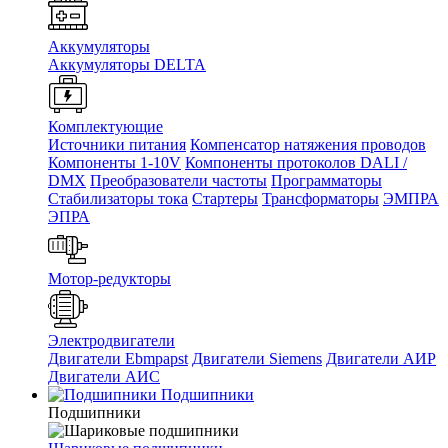
Аккумуляторы
Аккумуляторы DELTA
Комплектующие
Источники питания
Компенсатор натяжения проводов
Компоненты 1-10V
Компоненты протоколов DALI /
DMX
Преобразователи частоты
Программаторы
Стабилизаторы тока
Стартеры
Трансформаторы
ЭМПРА
ЭПРА
Мотор-редукторы
Электродвигатели
Двигатели Ebmpapst
Двигатели Siemens
Двигатели АИР
Двигатели АИС
Подшипники
Подшипники