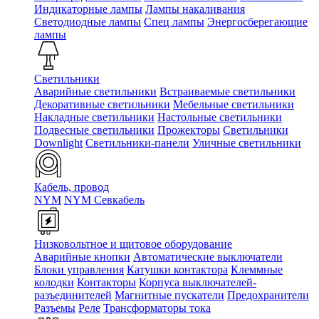
Индикаторные лампы
Лампы накаливания
Светодиодные лампы
Спец лампы
Энергосберегающие
лампы
Светильники
Аварийные светильники
Встраиваемые светильники
Декоративные светильники
Мебельные светильники
Накладные светильники
Настольные светильники
Подвесные светильники
Прожекторы
Светильники
Downlight
Светильники-панели
Уличные светильники
Кабель, провод
NYM
NYM Севкабель
Низковольтное и щитовое оборудование
Аварийные кнопки
Автоматические выключатели
Блоки управления
Катушки контактора
Клеммные
колодки
Контакторы
Корпуса выключателей-
разъединителей
Магнитные пускатели
Предохранители
Разъемы
Реле
Трансформаторы тока