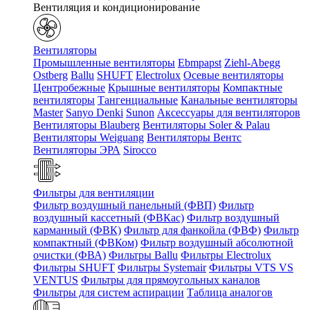
Вентиляция и кондиционирование
Вентиляторы
Промышленные вентиляторы
Ebmpapst
Ziehl-Abegg
Ostberg
Ballu
SHUFT
Electrolux
Осевые вентиляторы
Центробежные
Крышные вентиляторы
Компактные
вентиляторы
Тангенциальные
Канальные вентиляторы
Master
Sanyo Denki
Sunon
Аксессуары для вентиляторов
Вентиляторы Blauberg
Вентиляторы Soler & Palau
Вентиляторы Weiguang
Вентиляторы Вентс
Вентиляторы ЭРА
Sirocco
Фильтры для вентиляции
Фильтр воздушный панельный (ФВП)
Фильтр
воздушный кассетный (ФВКас)
Фильтр воздушный
карманный (ФВК)
Фильтр для фанкойла (ФВФ)
Фильтр
компактный (ФВКом)
Фильтр воздушный абсолютной
очистки (ФВА)
Фильтры Ballu
Фильтры Electrolux
Фильтры SHUFT
Фильтры Systemair
Фильтры VTS VS
VENTUS
Фильтры для прямоугольных каналов
Фильтры для систем аспирации
Таблица аналогов