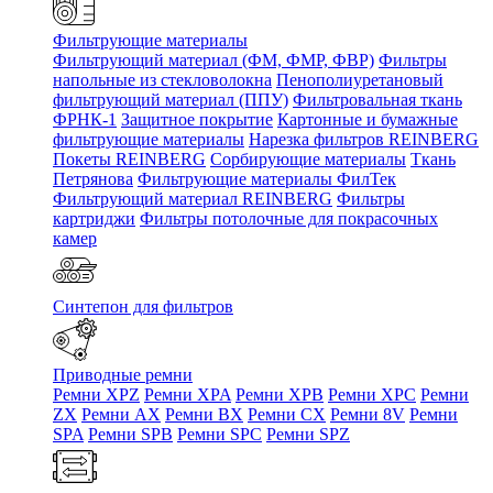
Фильтрующие материалы
Фильтрующий материал (ФМ, ФМР, ФВР)
Фильтры
напольные из стекловолокна
Пенополиуретановый
фильтрующий материал (ППУ)
Фильтровальная ткань
ФРНК-1
Защитное покрытие
Картонные и бумажные
фильтрующие материалы
Нарезка фильтров REINBERG
Покеты REINBERG
Сорбирующие материалы
Ткань
Петрянова
Фильтрующие материалы ФилТек
Фильтрующий материал REINBERG
Фильтры
картриджи
Фильтры потолочные для покрасочных
камер
Синтепон для фильтров
Приводные ремни
Ремни XPZ
Ремни XPA
Ремни XPB
Ремни XPC
Ремни
ZX
Ремни AX
Ремни BX
Ремни CX
Ремни 8V
Ремни
SPA
Ремни SPB
Ремни SPC
Ремни SPZ