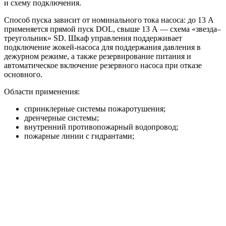
и схему подключения.
Способ пуска зависит от номинального тока насоса: до 13 А
применяется прямой пуск DOL, свыше 13 А — схема «звезда–
треугольник» SD. Шкаф управления поддерживает
подключение жокей-насоса для поддержания давления в
дежурном режиме, а также резервирование питания и
автоматическое включение резервного насоса при отказе
основного.
Области применения:
спринклерные системы пожаротушения;
дренчерные системы;
внутренний противопожарный водопровод;
пожарные линии с гидрантами;
жилые, торговые, складские, производственные и
общественные объекты.
Преимущества
Исполнение HC-FS-A и HC-FS-V под разные
требования системы пожаротушения.
Насосная база BM или KMG под нужные расходно-
напорные параметры.