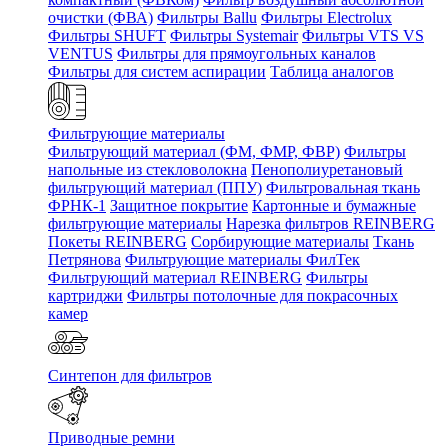
очистки (ФВА)
Фильтры Ballu
Фильтры Electrolux
Фильтры SHUFT
Фильтры Systemair
Фильтры VTS VS
VENTUS
Фильтры для прямоугольных каналов
Фильтры для систем аспирации
Таблица аналогов
Фильтрующие материалы
Фильтрующий материал (ФМ, ФМР, ФВР)
Фильтры
напольные из стекловолокна
Пенополиуретановый
фильтрующий материал (ППУ)
Фильтровальная ткань
ФРНК-1
Защитное покрытие
Картонные и бумажные
фильтрующие материалы
Нарезка фильтров REINBERG
Покеты REINBERG
Сорбирующие материалы
Ткань
Петрянова
Фильтрующие материалы ФилТек
Фильтрующий материал REINBERG
Фильтры
картриджи
Фильтры потолочные для покрасочных
камер
Синтепон для фильтров
Приводные ремни