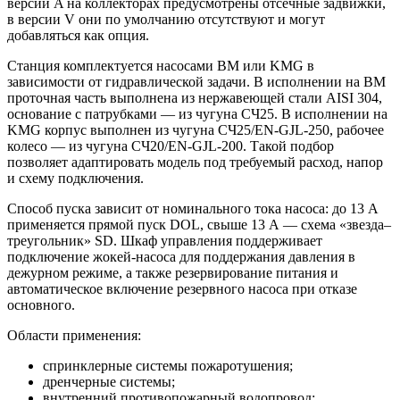
версии A на коллекторах предусмотрены отсечные задвижки,
в версии V они по умолчанию отсутствуют и могут
добавляться как опция.
Станция комплектуется насосами BM или KMG в
зависимости от гидравлической задачи. В исполнении на BM
проточная часть выполнена из нержавеющей стали AISI 304,
основание с патрубками — из чугуна СЧ25. В исполнении на
KMG корпус выполнен из чугуна СЧ25/EN-GJL-250, рабочее
колесо — из чугуна СЧ20/EN-GJL-200. Такой подбор
позволяет адаптировать модель под требуемый расход, напор
и схему подключения.
Способ пуска зависит от номинального тока насоса: до 13 А
применяется прямой пуск DOL, свыше 13 А — схема «звезда–
треугольник» SD. Шкаф управления поддерживает
подключение жокей-насоса для поддержания давления в
дежурном режиме, а также резервирование питания и
автоматическое включение резервного насоса при отказе
основного.
Области применения:
спринклерные системы пожаротушения;
дренчерные системы;
внутренний противопожарный водопровод;