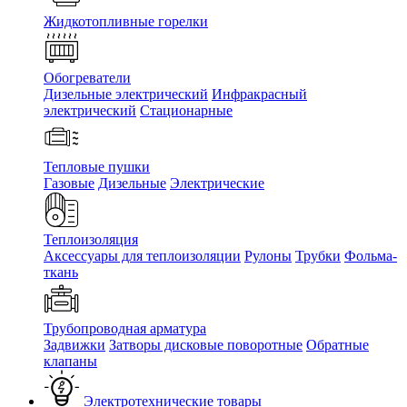
Жидкотопливные горелки
Обогреватели
Дизельные электрический
Инфракрасный
электрический
Стационарные
Тепловые пушки
Газовые
Дизельные
Электрические
Теплоизоляция
Аксессуары для теплоизоляции
Рулоны
Трубки
Фольма-
ткань
Трубопроводная арматура
Задвижки
Затворы дисковые поворотные
Обратные
клапаны
Электротехнические товары