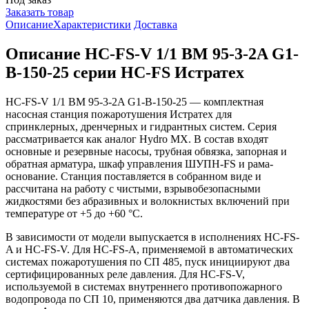
Заказать товар
Описание
Характеристики
Доставка
Описание HC-FS-V 1/1 BM 95-3-2A G1-
B-150-25 серии HC-FS Истратех
HC-FS-V 1/1 BM 95-3-2A G1-B-150-25 — комплектная
насосная станция пожаротушения Истратех для
спринклерных, дренчерных и гидрантных систем. Серия
рассматривается как аналог Hydro MX. В состав входят
основные и резервные насосы, трубная обвязка, запорная и
обратная арматура, шкаф управления ШУПН-FS и рама-
основание. Станция поставляется в собранном виде и
рассчитана на работу с чистыми, взрывобезопасными
жидкостями без абразивных и волокнистых включений при
температуре от +5 до +60 °С.
В зависимости от модели выпускается в исполнениях HC-FS-
A и HC-FS-V. Для HC-FS-A, применяемой в автоматических
системах пожаротушения по СП 485, пуск инициируют два
сертифицированных реле давления. Для HC-FS-V,
используемой в системах внутреннего противопожарного
водопровода по СП 10, применяются два датчика давления. В