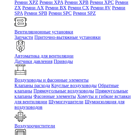
Ремни XPZ
Ремни XPA
Ремни XPB
Ремни XPC
Ремни
ZX
Ремни AX
Ремни BX
Ремни CX
Ремни 8V
Ремни
SPA
Ремни SPB
Ремни SPC
Ремни SPZ
Вентиляционные установки
Запчасти
Приточно-вытяжные установки
Автоматика для вентиляции
Датчики давления
Приводы
Воздуховоды и фасонные элементы
Клапаны расхода
Круглые воздуховоды
Обратные
клапаны
Прямоугольные воздуховоды
Прямоугольные
клапаны
Фасонные элементы
Хомуты и гибкие вставки
для вентиляции
Шумоглушители
Шумоизоляция для
воздуховодов
Воздухоочистители