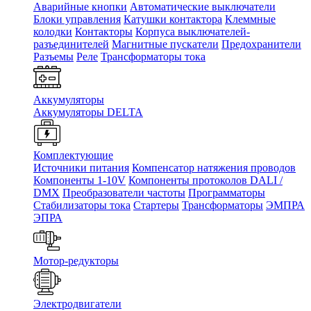
Аварийные кнопки
Автоматические выключатели
Блоки управления
Катушки контактора
Клеммные
колодки
Контакторы
Корпуса выключателей-
разъединителей
Магнитные пускатели
Предохранители
Разъемы
Реле
Трансформаторы тока
Аккумуляторы
Аккумуляторы DELTA
Комплектующие
Источники питания
Компенсатор натяжения проводов
Компоненты 1-10V
Компоненты протоколов DALI /
DMX
Преобразователи частоты
Программаторы
Стабилизаторы тока
Стартеры
Трансформаторы
ЭМПРА
ЭПРА
Мотор-редукторы
Электродвигатели