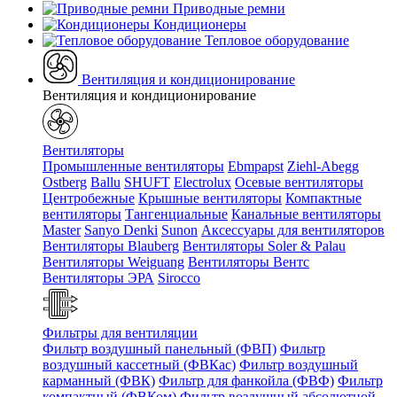
Приводные ремни
Кондиционеры
Тепловое оборудование
Вентиляция и кондиционирование
Вентиляция и кондиционирование
Вентиляторы
Промышленные вентиляторы
Ebmpapst
Ziehl-Abegg
Ostberg
Ballu
SHUFT
Electrolux
Осевые вентиляторы
Центробежные
Крышные вентиляторы
Компактные
вентиляторы
Тангенциальные
Канальные вентиляторы
Master
Sanyo Denki
Sunon
Аксессуары для вентиляторов
Вентиляторы Blauberg
Вентиляторы Soler & Palau
Вентиляторы Weiguang
Вентиляторы Вентс
Вентиляторы ЭРА
Sirocco
Фильтры для вентиляции
Фильтр воздушный панельный (ФВП)
Фильтр
воздушный кассетный (ФВКас)
Фильтр воздушный
карманный (ФВК)
Фильтр для фанкойла (ФВФ)
Фильтр
компактный (ФВКом)
Фильтр воздушный абсолютной