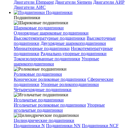
Двигатели Ebmpapst
Двигатели Siemens
Двигатели АИР
Двигатели АИС
Подшипники
Подшипники
Шариковые подшипники
Однорядные шариковые подшипники
Высокотемпературные подшипники
Высокоточные
подшипники
Двухрядные шарикоподшипники
Миниатюрные подшипники
Низкотемпературные
подшипники
Радиально-упорные подшипники
Токоизолированные подшипники
Упорные
шарикоподшипники
Роликовые подшипники
Конические роликовые подшипники
Сферические
подшипники
Упорные роликоподшипники
Четырехрядные подшипники
Игольчатые подшипники
Игольчатые роликовые подшипники
Упорные
игольчатые подшипники
Цилиндрические подшипники
Подшипники N
Подшипники NN
Подшипники NCF