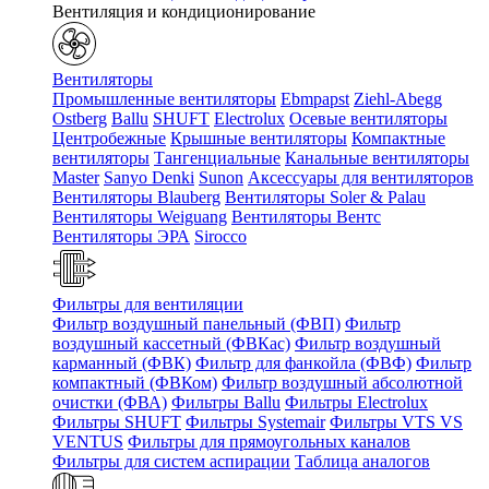
Вентиляция и кондиционирование
Вентиляторы
Промышленные вентиляторы
Ebmpapst
Ziehl-Abegg
Ostberg
Ballu
SHUFT
Electrolux
Осевые вентиляторы
Центробежные
Крышные вентиляторы
Компактные
вентиляторы
Тангенциальные
Канальные вентиляторы
Master
Sanyo Denki
Sunon
Аксессуары для вентиляторов
Вентиляторы Blauberg
Вентиляторы Soler & Palau
Вентиляторы Weiguang
Вентиляторы Вентс
Вентиляторы ЭРА
Sirocco
Фильтры для вентиляции
Фильтр воздушный панельный (ФВП)
Фильтр
воздушный кассетный (ФВКас)
Фильтр воздушный
карманный (ФВК)
Фильтр для фанкойла (ФВФ)
Фильтр
компактный (ФВКом)
Фильтр воздушный абсолютной
очистки (ФВА)
Фильтры Ballu
Фильтры Electrolux
Фильтры SHUFT
Фильтры Systemair
Фильтры VTS VS
VENTUS
Фильтры для прямоугольных каналов
Фильтры для систем аспирации
Таблица аналогов