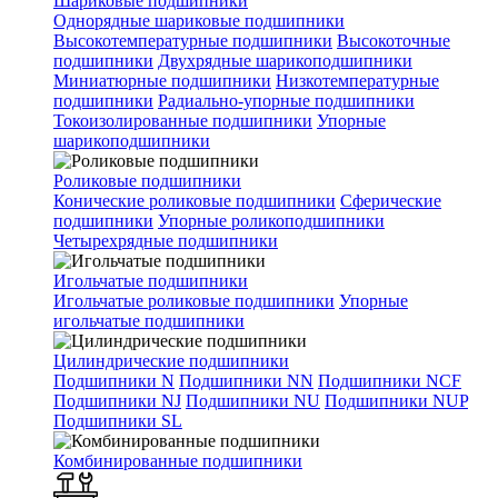
Шариковые подшипники
Однорядные шариковые подшипники
Высокотемпературные подшипники
Высокоточные
подшипники
Двухрядные шарикоподшипники
Миниатюрные подшипники
Низкотемпературные
подшипники
Радиально-упорные подшипники
Токоизолированные подшипники
Упорные
шарикоподшипники
Роликовые подшипники
Конические роликовые подшипники
Сферические
подшипники
Упорные роликоподшипники
Четырехрядные подшипники
Игольчатые подшипники
Игольчатые роликовые подшипники
Упорные
игольчатые подшипники
Цилиндрические подшипники
Подшипники N
Подшипники NN
Подшипники NCF
Подшипники NJ
Подшипники NU
Подшипники NUP
Подшипники SL
Комбинированные подшипники