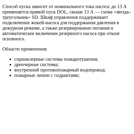
Способ пуска зависит от номинального тока насоса: до 13 А
применяется прямой пуск DOL, свыше 13 А — схема «звезда–
треугольник» SD. Шкаф управления поддерживает
подключение жокей-насоса для поддержания давления в
дежурном режиме, а также резервирование питания и
автоматическое включение резервного насоса при отказе
основного.
Области применения:
спринклерные системы пожаротушения;
дренчерные системы;
внутренний противопожарный водопровод;
пожарные линии с гидрантами;
жилые, торговые, складские, производственные и
общественные объекты.
Преимущества
Исполнение HC-FS-A и HC-FS-V под разные
требования системы пожаротушения.
Насосная база BM или KMG под нужные расходно-
напорные параметры.
Автоматический ввод резервного насоса и поддержка