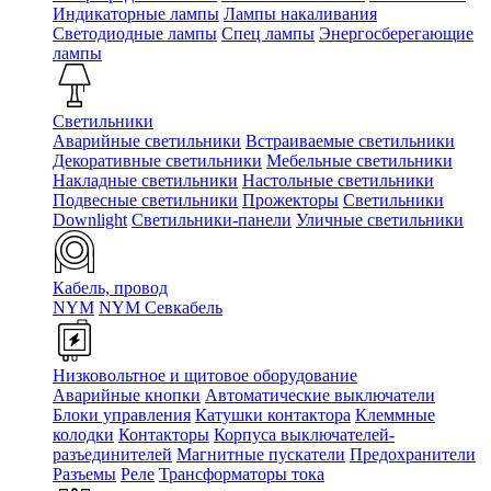
Индикаторные лампы
Лампы накаливания
Светодиодные лампы
Спец лампы
Энергосберегающие
лампы
Светильники
Аварийные светильники
Встраиваемые светильники
Декоративные светильники
Мебельные светильники
Накладные светильники
Настольные светильники
Подвесные светильники
Прожекторы
Светильники
Downlight
Светильники-панели
Уличные светильники
Кабель, провод
NYM
NYM Севкабель
Низковольтное и щитовое оборудование
Аварийные кнопки
Автоматические выключатели
Блоки управления
Катушки контактора
Клеммные
колодки
Контакторы
Корпуса выключателей-
разъединителей
Магнитные пускатели
Предохранители
Разъемы
Реле
Трансформаторы тока