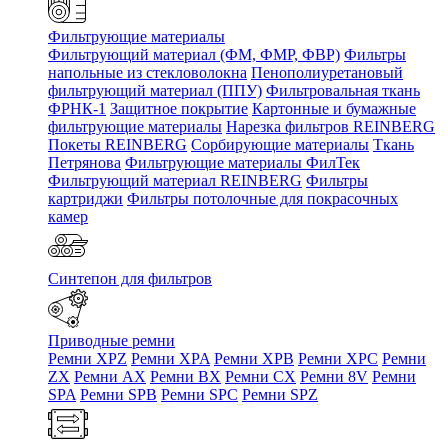
Фильтрующие материалы
Фильтрующий материал (ФМ, ФМР, ФВР)
Фильтры
напольные из стекловолокна
Пенополиуретановый
фильтрующий материал (ППУ)
Фильтровальная ткань
ФРНК-1
Защитное покрытие
Картонные и бумажные
фильтрующие материалы
Нарезка фильтров REINBERG
Покеты REINBERG
Сорбирующие материалы
Ткань
Петрянова
Фильтрующие материалы ФилТек
Фильтрующий материал REINBERG
Фильтры
картриджи
Фильтры потолочные для покрасочных
камер
Синтепон для фильтров
Приводные ремни
Ремни XPZ
Ремни XPA
Ремни XPB
Ремни XPC
Ремни
ZX
Ремни AX
Ремни BX
Ремни CX
Ремни 8V
Ремни
SPA
Ремни SPB
Ремни SPC
Ремни SPZ