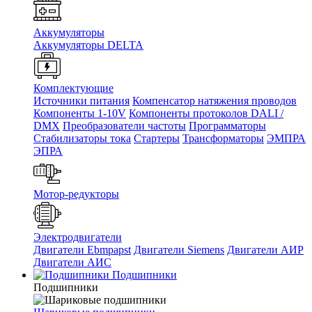
Аккумуляторы
Аккумуляторы DELTA
Комплектующие
Источники питания
Компенсатор натяжения проводов
Компоненты 1-10V
Компоненты протоколов DALI /
DMX
Преобразователи частоты
Программаторы
Стабилизаторы тока
Стартеры
Трансформаторы
ЭМПРА
ЭПРА
Мотор-редукторы
Электродвигатели
Двигатели Ebmpapst
Двигатели Siemens
Двигатели АИР
Двигатели АИС
Подшипники
Подшипники