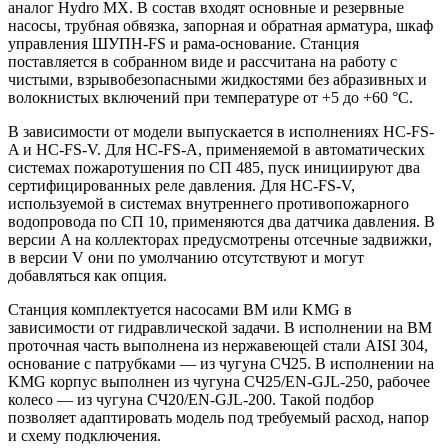
аналог Hydro MX. В состав входят основные и резервные
насосы, трубная обвязка, запорная и обратная арматура, шкаф
управления ШУПН-FS и рама-основание. Станция
поставляется в собранном виде и рассчитана на работу с
чистыми, взрывобезопасными жидкостями без абразивных и
волокнистых включений при температуре от +5 до +60 °С.
В зависимости от модели выпускается в исполнениях HC-FS-
A и HC-FS-V. Для HC-FS-A, применяемой в автоматических
системах пожаротушения по СП 485, пуск инициируют два
сертифицированных реле давления. Для HC-FS-V,
используемой в системах внутреннего противопожарного
водопровода по СП 10, применяются два датчика давления. В
версии A на коллекторах предусмотрены отсечные задвижки,
в версии V они по умолчанию отсутствуют и могут
добавляться как опция.
Станция комплектуется насосами BM или KMG в
зависимости от гидравлической задачи. В исполнении на BM
проточная часть выполнена из нержавеющей стали AISI 304,
основание с патрубками — из чугуна СЧ25. В исполнении на
KMG корпус выполнен из чугуна СЧ25/EN-GJL-250, рабочее
колесо — из чугуна СЧ20/EN-GJL-200. Такой подбор
позволяет адаптировать модель под требуемый расход, напор
и схему подключения.