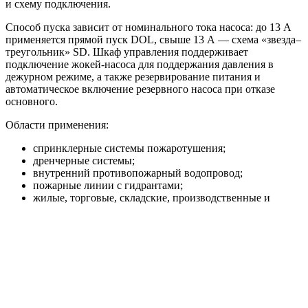
и схему подключения.
Способ пуска зависит от номинального тока насоса: до 13 А
применяется прямой пуск DOL, свыше 13 А — схема «звезда–
треугольник» SD. Шкаф управления поддерживает
подключение жокей-насоса для поддержания давления в
дежурном режиме, а также резервирование питания и
автоматическое включение резервного насоса при отказе
основного.
Области применения:
спринклерные системы пожаротушения;
дренчерные системы;
внутренний противопожарный водопровод;
пожарные линии с гидрантами;
жилые, торговые, складские, производственные и
общественные объекты.
Преимущества
Исполнение HC-FS-A и HC-FS-V под разные
требования системы пожаротушения.
Насосная база BM или KMG под нужные расходно-
напорные параметры.