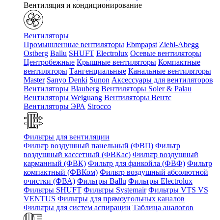
Вентиляция и кондиционирование
Вентиляторы
Промышленные вентиляторы
Ebmpapst
Ziehl-Abegg
Ostberg
Ballu
SHUFT
Electrolux
Осевые вентиляторы
Центробежные
Крышные вентиляторы
Компактные
вентиляторы
Тангенциальные
Канальные вентиляторы
Master
Sanyo Denki
Sunon
Аксессуары для вентиляторов
Вентиляторы Blauberg
Вентиляторы Soler & Palau
Вентиляторы Weiguang
Вентиляторы Вентс
Вентиляторы ЭРА
Sirocco
Фильтры для вентиляции
Фильтр воздушный панельный (ФВП)
Фильтр
воздушный кассетный (ФВКас)
Фильтр воздушный
карманный (ФВК)
Фильтр для фанкойла (ФВФ)
Фильтр
компактный (ФВКом)
Фильтр воздушный абсолютной
очистки (ФВА)
Фильтры Ballu
Фильтры Electrolux
Фильтры SHUFT
Фильтры Systemair
Фильтры VTS VS
VENTUS
Фильтры для прямоугольных каналов
Фильтры для систем аспирации
Таблица аналогов