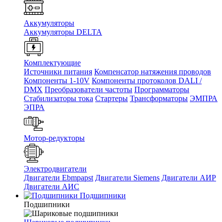
Аккумуляторы
Аккумуляторы DELTA
Комплектующие
Источники питания
Компенсатор натяжения проводов
Компоненты 1-10V
Компоненты протоколов DALI /
DMX
Преобразователи частоты
Программаторы
Стабилизаторы тока
Стартеры
Трансформаторы
ЭМПРА
ЭПРА
Мотор-редукторы
Электродвигатели
Двигатели Ebmpapst
Двигатели Siemens
Двигатели АИР
Двигатели АИС
Подшипники
Подшипники