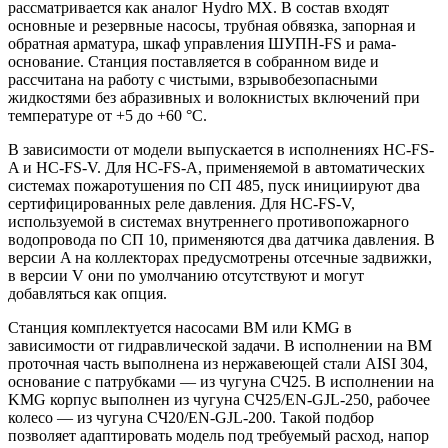
рассматривается как аналог Hydro MX. В состав входят
основные и резервные насосы, трубная обвязка, запорная и
обратная арматура, шкаф управления ШУПН-FS и рама-
основание. Станция поставляется в собранном виде и
рассчитана на работу с чистыми, взрывобезопасными
жидкостями без абразивных и волокнистых включений при
температуре от +5 до +60 °С.
В зависимости от модели выпускается в исполнениях HC-FS-
A и HC-FS-V. Для HC-FS-A, применяемой в автоматических
системах пожаротушения по СП 485, пуск инициируют два
сертифицированных реле давления. Для HC-FS-V,
используемой в системах внутреннего противопожарного
водопровода по СП 10, применяются два датчика давления. В
версии A на коллекторах предусмотрены отсечные задвижки,
в версии V они по умолчанию отсутствуют и могут
добавляться как опция.
Станция комплектуется насосами BM или KMG в
зависимости от гидравлической задачи. В исполнении на BM
проточная часть выполнена из нержавеющей стали AISI 304,
основание с патрубками — из чугуна СЧ25. В исполнении на
KMG корпус выполнен из чугуна СЧ25/EN-GJL-250, рабочее
колесо — из чугуна СЧ20/EN-GJL-200. Такой подбор
позволяет адаптировать модель под требуемый расход, напор