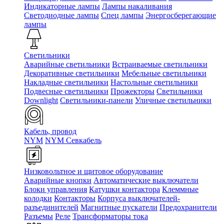
Индикаторные лампы
Лампы накаливания
Светодиодные лампы
Спец лампы
Энергосберегающие
лампы
Светильники
Аварийные светильники
Встраиваемые светильники
Декоративные светильники
Мебельные светильники
Накладные светильники
Настольные светильники
Подвесные светильники
Прожекторы
Светильники
Downlight
Светильники-панели
Уличные светильники
Кабель, провод
NYM
NYM Севкабель
Низковольтное и щитовое оборудование
Аварийные кнопки
Автоматические выключатели
Блоки управления
Катушки контактора
Клеммные
колодки
Контакторы
Корпуса выключателей-
разъединителей
Магнитные пускатели
Предохранители
Разъемы
Реле
Трансформаторы тока