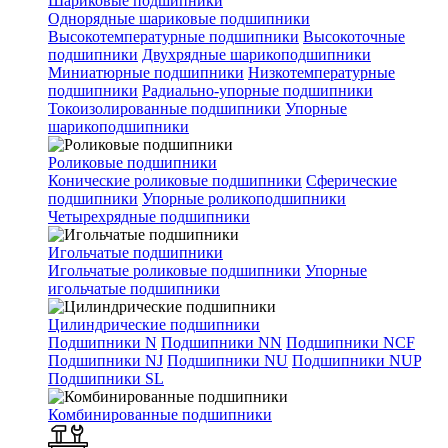
Шариковые подшипники
Однорядные шариковые подшипники
Высокотемпературные подшипники
Высокоточные
подшипники
Двухрядные шарикоподшипники
Миниатюрные подшипники
Низкотемпературные
подшипники
Радиально-упорные подшипники
Токоизолированные подшипники
Упорные
шарикоподшипники
Роликовые подшипники
Конические роликовые подшипники
Сферические
подшипники
Упорные роликоподшипники
Четырехрядные подшипники
Игольчатые подшипники
Игольчатые роликовые подшипники
Упорные
игольчатые подшипники
Цилиндрические подшипники
Подшипники N
Подшипники NN
Подшипники NCF
Подшипники NJ
Подшипники NU
Подшипники NUP
Подшипники SL
Комбинированные подшипники