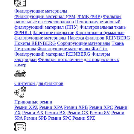
Фильтрующие материалы
Фильтрующий материал (ФМ, ФМР, ФВР)
Фильтры
напольные из стекловолокна
Пенополиуретановый
фильтрующий материал (ППУ)
Фильтровальная ткань
ФРНК-1
Защитное покрытие
Картонные и бумажные
фильтрующие материалы
Нарезка фильтров REINBERG
Покеты REINBERG
Сорбирующие материалы
Ткань
Петрянова
Фильтрующие материалы ФилТек
Фильтрующий материал REINBERG
Фильтры
картриджи
Фильтры потолочные для покрасочных
камер
Синтепон для фильтров
Приводные ремни
Ремни XPZ
Ремни XPA
Ремни XPB
Ремни XPC
Ремни
ZX
Ремни AX
Ремни BX
Ремни CX
Ремни 8V
Ремни
SPA
Ремни SPB
Ремни SPC
Ремни SPZ