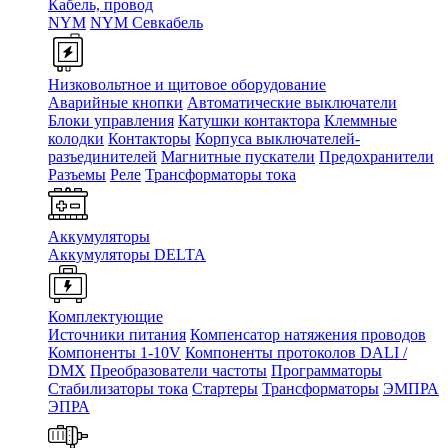
Кабель, провод
NYM
NYM Севкабель
Низковольтное и щитовое оборудование
Аварийные кнопки
Автоматические выключатели
Блоки управления
Катушки контактора
Клеммные
колодки
Контакторы
Корпуса выключателей-
разъединителей
Магнитные пускатели
Предохранители
Разъемы
Реле
Трансформаторы тока
Аккумуляторы
Аккумуляторы DELTA
Комплектующие
Источники питания
Компенсатор натяжения проводов
Компоненты 1-10V
Компоненты протоколов DALI /
DMX
Преобразователи частоты
Программаторы
Стабилизаторы тока
Стартеры
Трансформаторы
ЭМПРА
ЭПРА