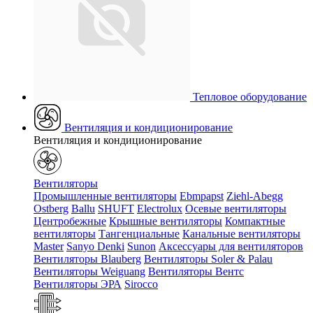
Тепловое оборудование
Вентиляция и кондиционирование
Вентиляция и кондиционирование
Вентиляторы
Промышленные вентиляторы
Ebmpapst
Ziehl-Abegg
Ostberg
Ballu
SHUFT
Electrolux
Осевые вентиляторы
Центробежные
Крышные вентиляторы
Компактные
вентиляторы
Тангенциальные
Канальные вентиляторы
Master
Sanyo Denki
Sunon
Аксессуары для вентиляторов
Вентиляторы Blauberg
Вентиляторы Soler & Palau
Вентиляторы Weiguang
Вентиляторы Вентс
Вентиляторы ЭРА
Sirocco