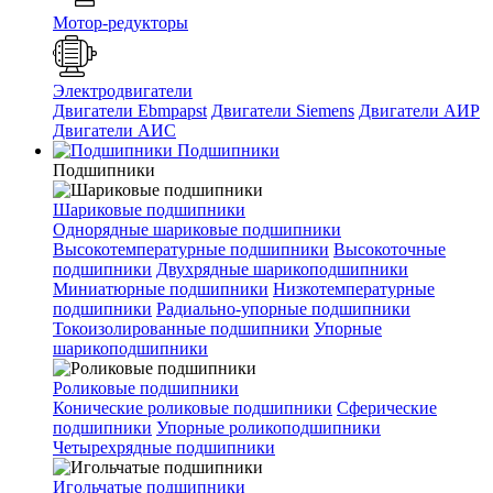
Мотор-редукторы
Электродвигатели
Двигатели Ebmpapst
Двигатели Siemens
Двигатели АИР
Двигатели АИС
Подшипники
Подшипники
Шариковые подшипники
Однорядные шариковые подшипники
Высокотемпературные подшипники
Высокоточные
подшипники
Двухрядные шарикоподшипники
Миниатюрные подшипники
Низкотемпературные
подшипники
Радиально-упорные подшипники
Токоизолированные подшипники
Упорные
шарикоподшипники
Роликовые подшипники
Конические роликовые подшипники
Сферические
подшипники
Упорные роликоподшипники
Четырехрядные подшипники
Игольчатые подшипники