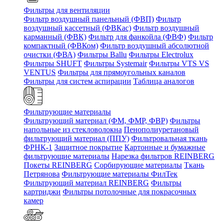
Фильтры для вентиляции
Фильтр воздушный панельный (ФВП)
Фильтр
воздушный кассетный (ФВКас)
Фильтр воздушный
карманный (ФВК)
Фильтр для фанкойла (ФВФ)
Фильтр
компактный (ФВКом)
Фильтр воздушный абсолютной
очистки (ФВА)
Фильтры Ballu
Фильтры Electrolux
Фильтры SHUFT
Фильтры Systemair
Фильтры VTS VS
VENTUS
Фильтры для прямоугольных каналов
Фильтры для систем аспирации
Таблица аналогов
Фильтрующие материалы
Фильтрующий материал (ФМ, ФМР, ФВР)
Фильтры
напольные из стекловолокна
Пенополиуретановый
фильтрующий материал (ППУ)
Фильтровальная ткань
ФРНК-1
Защитное покрытие
Картонные и бумажные
фильтрующие материалы
Нарезка фильтров REINBERG
Покеты REINBERG
Сорбирующие материалы
Ткань
Петрянова
Фильтрующие материалы ФилТек
Фильтрующий материал REINBERG
Фильтры
картриджи
Фильтры потолочные для покрасочных
камер