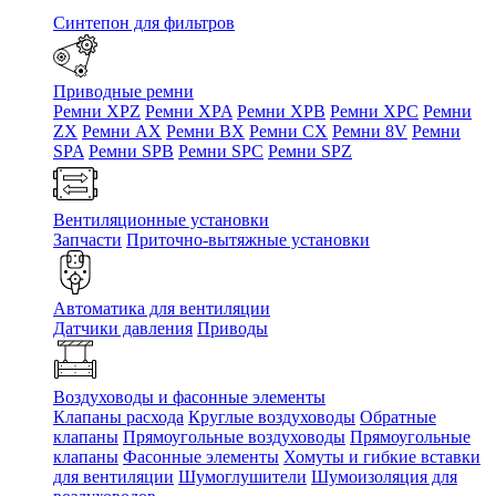
Синтепон для фильтров
Приводные ремни
Ремни XPZ
Ремни XPA
Ремни XPB
Ремни XPC
Ремни
ZX
Ремни AX
Ремни BX
Ремни CX
Ремни 8V
Ремни
SPA
Ремни SPB
Ремни SPC
Ремни SPZ
Вентиляционные установки
Запчасти
Приточно-вытяжные установки
Автоматика для вентиляции
Датчики давления
Приводы
Воздуховоды и фасонные элементы
Клапаны расхода
Круглые воздуховоды
Обратные
клапаны
Прямоугольные воздуховоды
Прямоугольные
клапаны
Фасонные элементы
Хомуты и гибкие вставки
для вентиляции
Шумоглушители
Шумоизоляция для