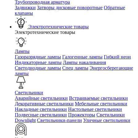
Трубопроводная арматура
Задвижки
Затворы дисковые поворотные
Обратные
клапаны
Электротехнические товары
Электротехнические товары
Лампы
Газоразрядные лампы
Галогенные лампы
Гибкий неон
Индикаторные лампы
Лампы накаливания
Светодиодные лампы
Спец лампы
Энергосберегающие
лампы
Светильники
Аварийные светильники
Встраиваемые светильники
Декоративные светильники
Мебельные светильники
Накладные светильники
Настольные светильники
Подвесные светильники
Прожекторы
Светильники
Downlight
Светильники-панели
Уличные светильники