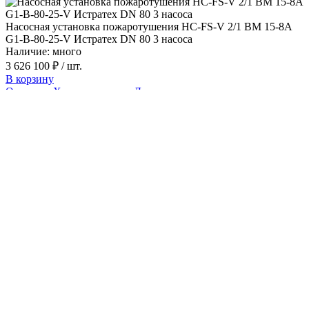
Насосная установка пожаротушения HC-FS-V 2/1 BM 15-8A
G1-B-80-25-V Истратех DN 80 3 насоса
Наличие: много
3 626 100 ₽
/ шт.
В корзину
Описание
Характеристики
Доставка
Описание HC-FS-V 2/1 BM 15-8A G1-B-
80-25-V серии HC-FS Истратех
HC-FS-V 2/1 BM 15-8A G1-B-80-25-V — комплектная
насосная станция пожаротушения Истратех для
спринклерных, дренчерных и гидрантных систем. Серия
рассматривается как аналог Hydro MX. В состав входят
основные и резервные насосы, трубная обвязка, запорная и
обратная арматура, шкаф управления ШУПН-FS и рама-
основание. Станция поставляется в собранном виде и
рассчитана на работу с чистыми, взрывобезопасными
жидкостями без абразивных и волокнистых включений при
температуре от +5 до +60 °С.
В зависимости от модели выпускается в исполнениях HC-FS-