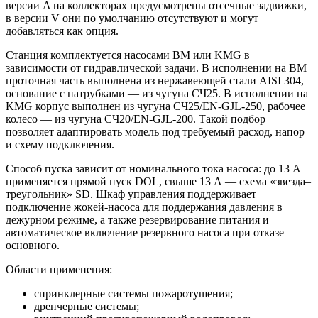
версии A на коллекторах предусмотрены отсечные задвижки,
в версии V они по умолчанию отсутствуют и могут
добавляться как опция.
Станция комплектуется насосами BM или KMG в
зависимости от гидравлической задачи. В исполнении на BM
проточная часть выполнена из нержавеющей стали AISI 304,
основание с патрубками — из чугуна СЧ25. В исполнении на
KMG корпус выполнен из чугуна СЧ25/EN-GJL-250, рабочее
колесо — из чугуна СЧ20/EN-GJL-200. Такой подбор
позволяет адаптировать модель под требуемый расход, напор
и схему подключения.
Способ пуска зависит от номинального тока насоса: до 13 А
применяется прямой пуск DOL, свыше 13 А — схема «звезда–
треугольник» SD. Шкаф управления поддерживает
подключение жокей-насоса для поддержания давления в
дежурном режиме, а также резервирование питания и
автоматическое включение резервного насоса при отказе
основного.
Области применения:
спринклерные системы пожаротушения;
дренчерные системы;