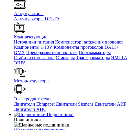
Аккумуляторы
Аккумуляторы DELTA
Комплектующие
Источники питания
Компенсатор натяжения проводов
Компоненты 1-10V
Компоненты протоколов DALI /
DMX
Преобразователи частоты
Программаторы
Стабилизаторы тока
Стартеры
Трансформаторы
ЭМПРА
ЭПРА
Мотор-редукторы
Электродвигатели
Двигатели Ebmpapst
Двигатели Siemens
Двигатели АИР
Двигатели АИС
Подшипники
Подшипники