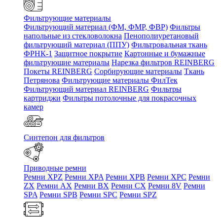
Фильтрующие материалы
Фильтрующий материал (ФМ, ФМР, ФВР)
Фильтры
напольные из стекловолокна
Пенополиуретановый
фильтрующий материал (ППУ)
Фильтровальная ткань
ФРНК-1
Защитное покрытие
Картонные и бумажные
фильтрующие материалы
Нарезка фильтров REINBERG
Покеты REINBERG
Сорбирующие материалы
Ткань
Петрянова
Фильтрующие материалы ФилТек
Фильтрующий материал REINBERG
Фильтры
картриджи
Фильтры потолочные для покрасочных
камер
Синтепон для фильтров
Приводные ремни
Ремни XPZ
Ремни XPA
Ремни XPB
Ремни XPC
Ремни
ZX
Ремни AX
Ремни BX
Ремни CX
Ремни 8V
Ремни
SPA
Ремни SPB
Ремни SPC
Ремни SPZ