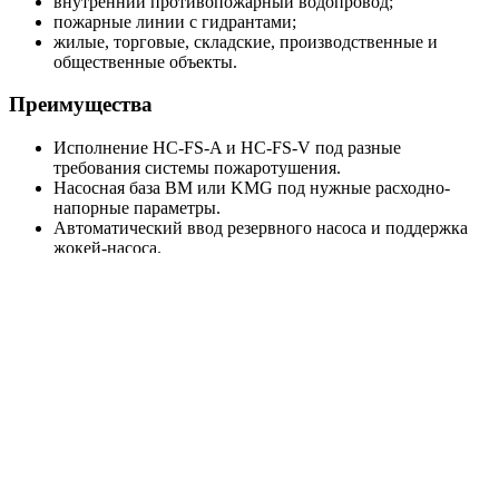
внутренний противопожарный водопровод;
пожарные линии с гидрантами;
жилые, торговые, складские, производственные и
общественные объекты.
Преимущества
Исполнение HC-FS-A и HC-FS-V под разные
требования системы пожаротушения.
Насосная база BM или KMG под нужные расходно-
напорные параметры.
Автоматический ввод резервного насоса и поддержка
жокей-насоса.
Пуск от реле давления или датчиков давления в
зависимости от модели.
Шкаф управления ШУПН-FS с индикацией режимов и
поддержкой диспетчеризации.
Поставка в собранном виде, что упрощает монтаж на
объекте.
Расшифровка названия