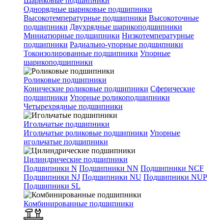
Шариковые подшипники
Однорядные шариковые подшипники
Высокотемпературные подшипники
Высокоточные
подшипники
Двухрядные шарикоподшипники
Миниатюрные подшипники
Низкотемпературные
подшипники
Радиально-упорные подшипники
Токоизолированные подшипники
Упорные
шарикоподшипники
Роликовые подшипники
Конические роликовые подшипники
Сферические
подшипники
Упорные роликоподшипники
Четырехрядные подшипники
Игольчатые подшипники
Игольчатые роликовые подшипники
Упорные
игольчатые подшипники
Цилиндрические подшипники
Подшипники N
Подшипники NN
Подшипники NCF
Подшипники NJ
Подшипники NU
Подшипники NUP
Подшипники SL
Комбинированные подшипники