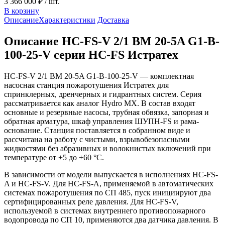
3 366 000 ₽
/ шт.
В корзину
Описание
Характеристики
Доставка
Описание HC-FS-V 2/1 BM 20-5A G1-B-
100-25-V серии HC-FS Истратех
HC-FS-V 2/1 BM 20-5A G1-B-100-25-V — комплектная
насосная станция пожаротушения Истратех для
спринклерных, дренчерных и гидрантных систем. Серия
рассматривается как аналог Hydro MX. В состав входят
основные и резервные насосы, трубная обвязка, запорная и
обратная арматура, шкаф управления ШУПН-FS и рама-
основание. Станция поставляется в собранном виде и
рассчитана на работу с чистыми, взрывобезопасными
жидкостями без абразивных и волокнистых включений при
температуре от +5 до +60 °С.
В зависимости от модели выпускается в исполнениях HC-FS-
A и HC-FS-V. Для HC-FS-A, применяемой в автоматических
системах пожаротушения по СП 485, пуск инициируют два
сертифицированных реле давления. Для HC-FS-V,
используемой в системах внутреннего противопожарного
водопровода по СП 10, применяются два датчика давления. В