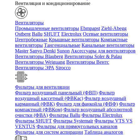
Вентиляция и кондиционирование
Вентиляторы
Промышленные вентиляторы
Ebmpapst
Ziehl-Abegg
Ostberg
Ballu
SHUFT
Electrolux
Осевые вентиляторы
Центробежные
Крышные вентиляторы
Компактные
вентиляторы
Тангенциальные
Канальные вентиляторы
Master
Sanyo Denki
Sunon
Аксессуары для вентиляторов
Вентиляторы Blauberg
Вентиляторы Soler & Palau
Вентиляторы Weiguang
Вентиляторы Вентс
Вентиляторы ЭРА
Sirocco
Фильтры для вентиляции
Фильтр воздушный панельный (ФВП)
Фильтр
воздушный кассетный (ФВКас)
Фильтр воздушный
карманный (ФВК)
Фильтр для фанкойла (ФВФ)
Фильтр
компактный (ФВКом)
Фильтр воздушный абсолютной
очистки (ФВА)
Фильтры Ballu
Фильтры Electrolux
Фильтры SHUFT
Фильтры Systemair
Фильтры VTS VS
VENTUS
Фильтры для прямоугольных каналов
Фильтры для систем аспирации
Таблица аналогов