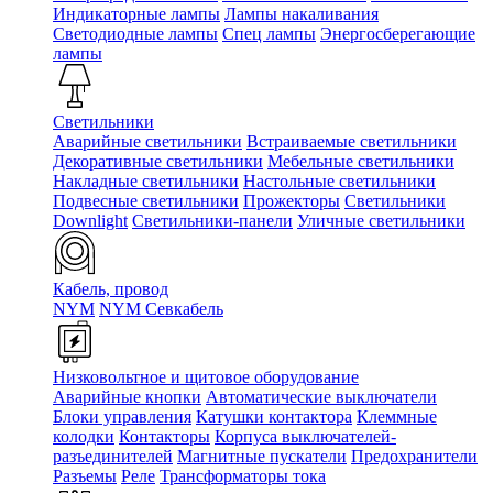
Индикаторные лампы
Лампы накаливания
Светодиодные лампы
Спец лампы
Энергосберегающие
лампы
Светильники
Аварийные светильники
Встраиваемые светильники
Декоративные светильники
Мебельные светильники
Накладные светильники
Настольные светильники
Подвесные светильники
Прожекторы
Светильники
Downlight
Светильники-панели
Уличные светильники
Кабель, провод
NYM
NYM Севкабель
Низковольтное и щитовое оборудование
Аварийные кнопки
Автоматические выключатели
Блоки управления
Катушки контактора
Клеммные
колодки
Контакторы
Корпуса выключателей-
разъединителей
Магнитные пускатели
Предохранители
Разъемы
Реле
Трансформаторы тока