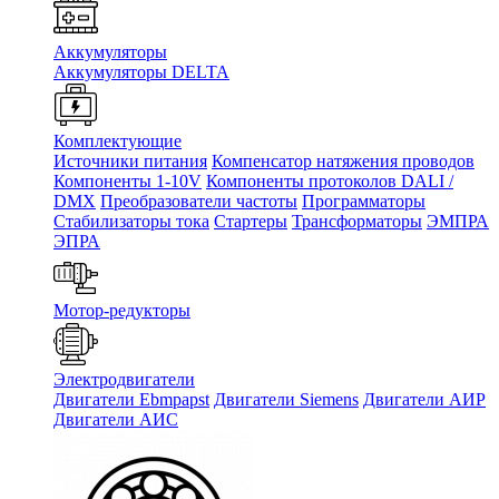
Аккумуляторы
Аккумуляторы DELTA
Комплектующие
Источники питания
Компенсатор натяжения проводов
Компоненты 1-10V
Компоненты протоколов DALI /
DMX
Преобразователи частоты
Программаторы
Стабилизаторы тока
Стартеры
Трансформаторы
ЭМПРА
ЭПРА
Мотор-редукторы
Электродвигатели
Двигатели Ebmpapst
Двигатели Siemens
Двигатели АИР
Двигатели АИС