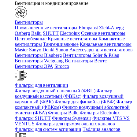
Вентиляция и кондиционирование
Вентиляторы
Промышленные вентиляторы
Ebmpapst
Ziehl-Abegg
Ostberg
Ballu
SHUFT
Electrolux
Осевые вентиляторы
Центробежные
Крышные вентиляторы
Компактные
вентиляторы
Тангенциальные
Канальные вентиляторы
Master
Sanyo Denki
Sunon
Аксессуары для вентиляторов
Вентиляторы Blauberg
Вентиляторы Soler & Palau
Вентиляторы Weiguang
Вентиляторы Вентс
Вентиляторы ЭРА
Sirocco
Фильтры для вентиляции
Фильтр воздушный панельный (ФВП)
Фильтр
воздушный кассетный (ФВКас)
Фильтр воздушный
карманный (ФВК)
Фильтр для фанкойла (ФВФ)
Фильтр
компактный (ФВКом)
Фильтр воздушный абсолютной
очистки (ФВА)
Фильтры Ballu
Фильтры Electrolux
Фильтры SHUFT
Фильтры Systemair
Фильтры VTS VS
VENTUS
Фильтры для прямоугольных каналов
Фильтры для систем аспирации
Таблица аналогов