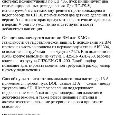
системах пожаротушения по СП 485, пуск инициируют два
сертифицированных реле давления. Для HC-FS-V,
используемой в системах внутреннего противопожарного
водопровода по СП 10, применяются два датчика давления. В
версии A на коллекторах предусмотрены отсечные задвижки,
в версии V они по умолчанию отсутствуют и могут
добавляться как опция.
Станция комплектуется насосами BM или KMG в
зависимости от гидравлической задачи. В исполнении на BM
проточная часть выполнена из нержавеющей стали AISI 304,
основание с патрубками — из чугуна СЧ25. В исполнении на
KMG корпус выполнен из чугуна СЧ25/EN-GJL-250, рабочее
колесо — из чугуна СЧ20/EN-GJL-200. Такой подбор
позволяет адаптировать модель под требуемый расход, напор
и схему подключения.
Способ пуска зависит от номинального тока насоса: до 13 А
применяется прямой пуск DOL, свыше 13 А — схема «звезда–
треугольник» SD. Шкаф управления поддерживает
подключение жокей-насоса для поддержания давления в
дежурном режиме, а также резервирование питания и
автоматическое включение резервного насоса при отказе
основного.