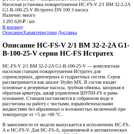
Насосная установка пожаротушения HC-FS-V 2/1 BM 32-2-2A
G1-B-100-25-V Истратех DN 100 3 насоса
Наличие: много
3 295 620 ₽
/ шт.
В корзину
Описание
Характеристики
Доставка
Описание HC-FS-V 2/1 BM 32-2-2A G1-
B-100-25-V серии HC-FS Истратех
HC-FS-V 2/1 BM 32-2-2A G1-B-100-25-V — комплектная
насосная станция пожаротушения Истратех для
спринклерных, дренчерных и гидрантных систем. Серия
рассматривается как аналог Hydro MX. В состав входят
основные и резервные насосы, трубная обвязка, запорная и
обратная арматура, шкаф управления ШУПН-FS и рама-
основание. Станция поставляется в собранном виде и
рассчитана на работу с чистыми, взрывобезопасными
жидкостями без абразивных и волокнистых включений при
температуре от +5 до +60 °С.
В зависимости от модели выпускается в исполнениях HC-FS-
A и HC-FS-V. Для HC-FS-A, применяемой в автоматических