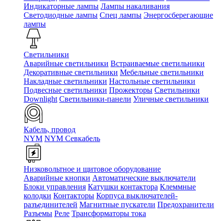
Индикаторные лампы
Лампы накаливания
Светодиодные лампы
Спец лампы
Энергосберегающие
лампы
Светильники
Аварийные светильники
Встраиваемые светильники
Декоративные светильники
Мебельные светильники
Накладные светильники
Настольные светильники
Подвесные светильники
Прожекторы
Светильники
Downlight
Светильники-панели
Уличные светильники
Кабель, провод
NYM
NYM Севкабель
Низковольтное и щитовое оборудование
Аварийные кнопки
Автоматические выключатели
Блоки управления
Катушки контактора
Клеммные
колодки
Контакторы
Корпуса выключателей-
разъединителей
Магнитные пускатели
Предохранители
Разъемы
Реле
Трансформаторы тока