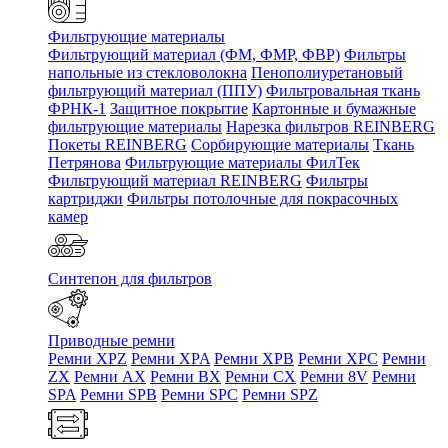
Фильтрующие материалы
Фильтрующий материал (ФМ, ФМР, ФВР)
Фильтры
напольные из стекловолокна
Пенополиуретановый
фильтрующий материал (ППУ)
Фильтровальная ткань
ФРНК-1
Защитное покрытие
Картонные и бумажные
фильтрующие материалы
Нарезка фильтров REINBERG
Покеты REINBERG
Сорбирующие материалы
Ткань
Петрянова
Фильтрующие материалы ФилТек
Фильтрующий материал REINBERG
Фильтры
картриджи
Фильтры потолочные для покрасочных
камер
Синтепон для фильтров
Приводные ремни
Ремни XPZ
Ремни XPA
Ремни XPB
Ремни XPC
Ремни
ZX
Ремни AX
Ремни BX
Ремни CX
Ремни 8V
Ремни
SPA
Ремни SPB
Ремни SPC
Ремни SPZ