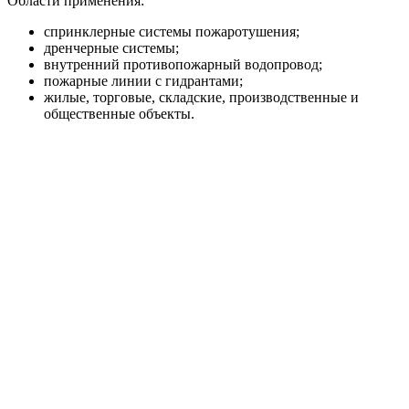
Области применения:
спринклерные системы пожаротушения;
дренчерные системы;
внутренний противопожарный водопровод;
пожарные линии с гидрантами;
жилые, торговые, складские, производственные и
общественные объекты.
Преимущества
Исполнение HC-FS-A и HC-FS-V под разные
требования системы пожаротушения.
Насосная база BM или KMG под нужные расходно-
напорные параметры.
Автоматический ввод резервного насоса и поддержка
жокей-насоса.
Пуск от реле давления или датчиков давления в
зависимости от модели.
Шкаф управления ШУПН-FS с индикацией режимов и
поддержкой диспетчеризации.
Поставка в собранном виде, что упрощает монтаж на
объекте.
Расшифровка названия