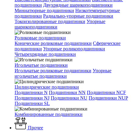
подшипники
Двухрядные шарикоподшипники
Миниатюрные подшипники
Низкотемпературные
подшипники
Радиально-упорные подшипники
Токоизолированные подшипники
Упорные
шарикоподшипники
Роликовые подшипники
Конические роликовые подшипники
Сферические
подшипники
Упорные роликоподшипники
Четырехрядные подшипники
Игольчатые подшипники
Игольчатые роликовые подшипники
Упорные
игольчатые подшипники
Цилиндрические подшипники
Подшипники N
Подшипники NN
Подшипники NCF
Подшипники NJ
Подшипники NU
Подшипники NUP
Подшипники SL
Комбинированные подшипники
Прочее