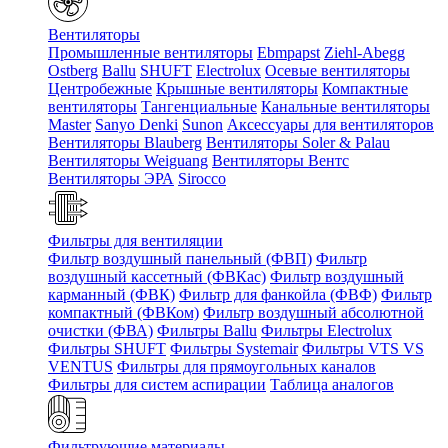
Вентиляторы
Промышленные вентиляторы
Ebmpapst
Ziehl-Abegg
Ostberg
Ballu
SHUFT
Electrolux
Осевые вентиляторы
Центробежные
Крышные вентиляторы
Компактные
вентиляторы
Тангенциальные
Канальные вентиляторы
Master
Sanyo Denki
Sunon
Аксессуары для вентиляторов
Вентиляторы Blauberg
Вентиляторы Soler & Palau
Вентиляторы Weiguang
Вентиляторы Вентс
Вентиляторы ЭРА
Sirocco
Фильтры для вентиляции
Фильтр воздушный панельный (ФВП)
Фильтр
воздушный кассетный (ФВКас)
Фильтр воздушный
карманный (ФВК)
Фильтр для фанкойла (ФВФ)
Фильтр
компактный (ФВКом)
Фильтр воздушный абсолютной
очистки (ФВА)
Фильтры Ballu
Фильтры Electrolux
Фильтры SHUFT
Фильтры Systemair
Фильтры VTS VS
VENTUS
Фильтры для прямоугольных каналов
Фильтры для систем аспирации
Таблица аналогов
Фильтрующие материалы