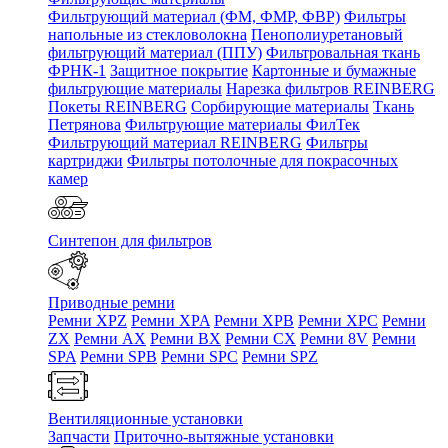
Фильтрующий материал (ФМ, ФМР, ФВР)
Фильтры
напольные из стекловолокна
Пенополиуретановый
фильтрующий материал (ППУ)
Фильтровальная ткань
ФРНК-1
Защитное покрытие
Картонные и бумажные
фильтрующие материалы
Нарезка фильтров REINBERG
Покеты REINBERG
Сорбирующие материалы
Ткань
Петрянова
Фильтрующие материалы ФилТек
Фильтрующий материал REINBERG
Фильтры
картриджи
Фильтры потолочные для покрасочных
камер
Синтепон для фильтров
Приводные ремни
Ремни XPZ
Ремни XPA
Ремни XPB
Ремни XPC
Ремни
ZX
Ремни AX
Ремни BX
Ремни CX
Ремни 8V
Ремни
SPA
Ремни SPB
Ремни SPC
Ремни SPZ
Вентиляционные установки
Запчасти
Приточно-вытяжные установки