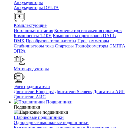
Аккумуляторы
Аккумуляторы DELTA
Комплектующие
Источники питания
Компенсатор натяжения проводов
Компоненты 1-10V
Компоненты протоколов DALI /
DMX
Преобразователи частоты
Программаторы
Стабилизаторы тока
Стартеры
Трансформаторы
ЭМПРА
ЭПРА
Мотор-редукторы
Электродвигатели
Двигатели Ebmpapst
Двигатели Siemens
Двигатели АИР
Двигатели АИС
Подшипники
Подшипники
Шариковые подшипники
Однорядные шариковые подшипники
Высокотемпературные подшипники
Высокоточные