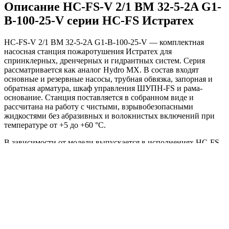
Описание HC-FS-V 2/1 BM 32-5-2A G1-
B-100-25-V серии HC-FS Истратех
HC-FS-V 2/1 BM 32-5-2A G1-B-100-25-V — комплектная
насосная станция пожаротушения Истратех для
спринклерных, дренчерных и гидрантных систем. Серия
рассматривается как аналог Hydro MX. В состав входят
основные и резервные насосы, трубная обвязка, запорная и
обратная арматура, шкаф управления ШУПН-FS и рама-
основание. Станция поставляется в собранном виде и
рассчитана на работу с чистыми, взрывобезопасными
жидкостями без абразивных и волокнистых включений при
температуре от +5 до +60 °С.
В зависимости от модели выпускается в исполнениях HC-FS-
A и HC-FS-V. Для HC-FS-A, применяемой в автоматических
системах пожаротушения по СП 485, пуск инициируют два
сертифицированных реле давления. Для HC-FS-V,
используемой в системах внутреннего противопожарного
водопровода по СП 10, применяются два датчика давления. В
версии A на коллекторах предусмотрены отсечные задвижки,
в версии V они по умолчанию отсутствуют и могут
добавляться как опция.