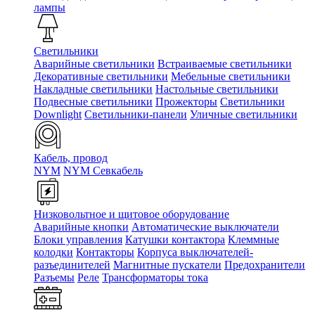
лампы
Светильники
Аварийные светильники
Встраиваемые светильники
Декоративные светильники
Мебельные светильники
Накладные светильники
Настольные светильники
Подвесные светильники
Прожекторы
Светильники
Downlight
Светильники-панели
Уличные светильники
Кабель, провод
NYM
NYM Севкабель
Низковольтное и щитовое оборудование
Аварийные кнопки
Автоматические выключатели
Блоки управления
Катушки контактора
Клеммные
колодки
Контакторы
Корпуса выключателей-
разъединителей
Магнитные пускатели
Предохранители
Разъемы
Реле
Трансформаторы тока