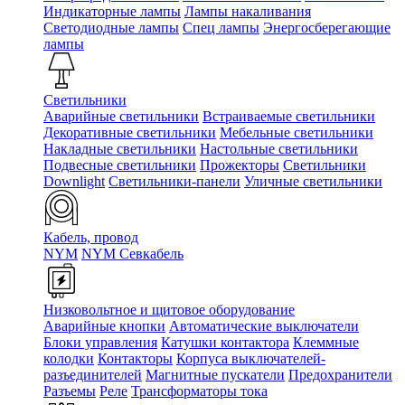
Индикаторные лампы
Лампы накаливания
Светодиодные лампы
Спец лампы
Энергосберегающие
лампы
Светильники
Аварийные светильники
Встраиваемые светильники
Декоративные светильники
Мебельные светильники
Накладные светильники
Настольные светильники
Подвесные светильники
Прожекторы
Светильники
Downlight
Светильники-панели
Уличные светильники
Кабель, провод
NYM
NYM Севкабель
Низковольтное и щитовое оборудование
Аварийные кнопки
Автоматические выключатели
Блоки управления
Катушки контактора
Клеммные
колодки
Контакторы
Корпуса выключателей-
разъединителей
Магнитные пускатели
Предохранители
Разъемы
Реле
Трансформаторы тока