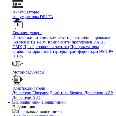
Аккумуляторы
Аккумуляторы DELTA
Комплектующие
Источники питания
Компенсатор натяжения проводов
Компоненты 1-10V
Компоненты протоколов DALI /
DMX
Преобразователи частоты
Программаторы
Стабилизаторы тока
Стартеры
Трансформаторы
ЭМПРА
ЭПРА
Мотор-редукторы
Электродвигатели
Двигатели Ebmpapst
Двигатели Siemens
Двигатели АИР
Двигатели АИС
Подшипники
Подшипники