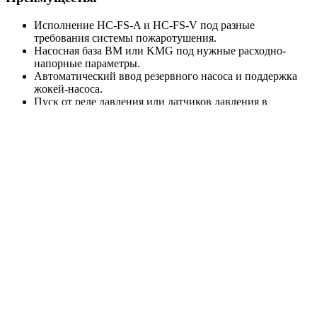
Исполнение HC-FS-A и HC-FS-V под разные
требования системы пожаротушения.
Насосная база BM или KMG под нужные расходно-
напорные параметры.
Автоматический ввод резервного насоса и поддержка
жокей-насоса.
Пуск от реле давления или датчиков давления в
зависимости от модели.
Шкаф управления ШУПН-FS с индикацией режимов и
поддержкой диспетчеризации.
Поставка в собранном виде, что упрощает монтаж на
объекте.
Расшифровка названия
Технические характеристики
Максимальная подача, м³/ч
80
Максимальный напор, м
107,27