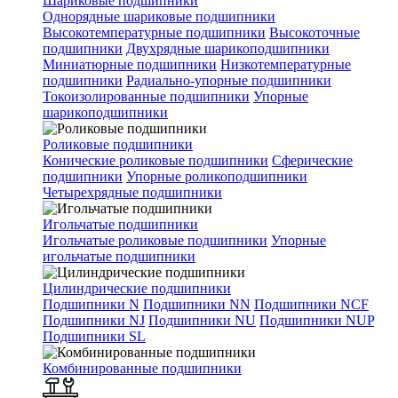
Шариковые подшипники
Однорядные шариковые подшипники
Высокотемпературные подшипники
Высокоточные
подшипники
Двухрядные шарикоподшипники
Миниатюрные подшипники
Низкотемпературные
подшипники
Радиально-упорные подшипники
Токоизолированные подшипники
Упорные
шарикоподшипники
Роликовые подшипники
Конические роликовые подшипники
Сферические
подшипники
Упорные роликоподшипники
Четырехрядные подшипники
Игольчатые подшипники
Игольчатые роликовые подшипники
Упорные
игольчатые подшипники
Цилиндрические подшипники
Подшипники N
Подшипники NN
Подшипники NCF
Подшипники NJ
Подшипники NU
Подшипники NUP
Подшипники SL
Комбинированные подшипники