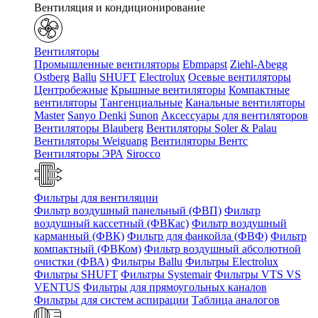
Вентиляция и кондиционирование
Вентиляторы
Промышленные вентиляторы
Ebmpapst
Ziehl-Abegg
Ostberg
Ballu
SHUFT
Electrolux
Осевые вентиляторы
Центробежные
Крышные вентиляторы
Компактные
вентиляторы
Тангенциальные
Канальные вентиляторы
Master
Sanyo Denki
Sunon
Аксессуары для вентиляторов
Вентиляторы Blauberg
Вентиляторы Soler & Palau
Вентиляторы Weiguang
Вентиляторы Вентс
Вентиляторы ЭРА
Sirocco
Фильтры для вентиляции
Фильтр воздушный панельный (ФВП)
Фильтр
воздушный кассетный (ФВКас)
Фильтр воздушный
карманный (ФВК)
Фильтр для фанкойла (ФВФ)
Фильтр
компактный (ФВКом)
Фильтр воздушный абсолютной
очистки (ФВА)
Фильтры Ballu
Фильтры Electrolux
Фильтры SHUFT
Фильтры Systemair
Фильтры VTS VS
VENTUS
Фильтры для прямоугольных каналов
Фильтры для систем аспирации
Таблица аналогов