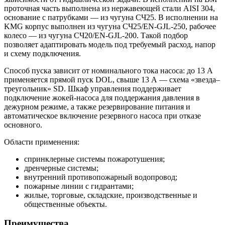
проточная часть выполнена из нержавеющей стали AISI 304,
основание с патрубками — из чугуна СЧ25. В исполнении на
KMG корпус выполнен из чугуна СЧ25/EN-GJL-250, рабочее
колесо — из чугуна СЧ20/EN-GJL-200. Такой подбор
позволяет адаптировать модель под требуемый расход, напор
и схему подключения.
Способ пуска зависит от номинального тока насоса: до 13 А
применяется прямой пуск DOL, свыше 13 А — схема «звезда–
треугольник» SD. Шкаф управления поддерживает
подключение жокей-насоса для поддержания давления в
дежурном режиме, а также резервирование питания и
автоматическое включение резервного насоса при отказе
основного.
Области применения:
спринклерные системы пожаротушения;
дренчерные системы;
внутренний противопожарный водопровод;
пожарные линии с гидрантами;
жилые, торговые, складские, производственные и
общественные объекты.
Преимущества