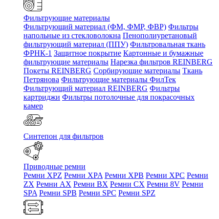
Фильтрующие материалы
Фильтрующий материал (ФМ, ФМР, ФВР)
Фильтры
напольные из стекловолокна
Пенополиуретановый
фильтрующий материал (ППУ)
Фильтровальная ткань
ФРНК-1
Защитное покрытие
Картонные и бумажные
фильтрующие материалы
Нарезка фильтров REINBERG
Покеты REINBERG
Сорбирующие материалы
Ткань
Петрянова
Фильтрующие материалы ФилТек
Фильтрующий материал REINBERG
Фильтры
картриджи
Фильтры потолочные для покрасочных
камер
Синтепон для фильтров
Приводные ремни
Ремни XPZ
Ремни XPA
Ремни XPB
Ремни XPC
Ремни
ZX
Ремни AX
Ремни BX
Ремни CX
Ремни 8V
Ремни
SPA
Ремни SPB
Ремни SPC
Ремни SPZ