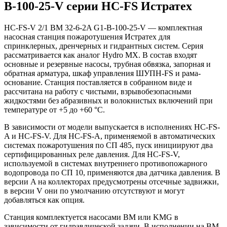
B-100-25-V серии HC-FS Истратех
HC-FS-V 2/1 BM 32-6-2A G1-B-100-25-V — комплектная
насосная станция пожаротушения Истратех для
спринклерных, дренчерных и гидрантных систем. Серия
рассматривается как аналог Hydro MX. В состав входят
основные и резервные насосы, трубная обвязка, запорная и
обратная арматура, шкаф управления ШУПН-FS и рама-
основание. Станция поставляется в собранном виде и
рассчитана на работу с чистыми, взрывобезопасными
жидкостями без абразивных и волокнистых включений при
температуре от +5 до +60 °С.
В зависимости от модели выпускается в исполнениях HC-FS-
A и HC-FS-V. Для HC-FS-A, применяемой в автоматических
системах пожаротушения по СП 485, пуск инициируют два
сертифицированных реле давления. Для HC-FS-V,
используемой в системах внутреннего противопожарного
водопровода по СП 10, применяются два датчика давления. В
версии A на коллекторах предусмотрены отсечные задвижки,
в версии V они по умолчанию отсутствуют и могут
добавляться как опция.
Станция комплектуется насосами BM или KMG в
зависимости от гидравлической задачи. В исполнении на BM