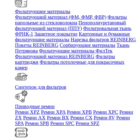
Фильтрующие материалы
Фильтрующий материал (ФМ, ФМР, ФВР)
Фильтры
напольные из стекловолокна
Пенополиуретановый
фильтрующий материал (ППУ)
Фильтровальная ткань
ФРНК-1
Защитное покрытие
Картонные и бумажные
фильтрующие материалы
Нарезка фильтров REINBERG
Покеты REINBERG
Сорбирующие материалы
Ткань
Петрянова
Фильтрующие материалы ФилТек
Фильтрующий материал REINBERG
Фильтры
картриджи
Фильтры потолочные для покрасочных
камер
Синтепон для фильтров
Приводные ремни
Ремни XPZ
Ремни XPA
Ремни XPB
Ремни XPC
Ремни
ZX
Ремни AX
Ремни BX
Ремни CX
Ремни 8V
Ремни
SPA
Ремни SPB
Ремни SPC
Ремни SPZ