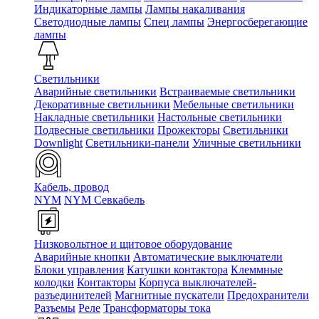
Индикаторные лампы
Лампы накаливания
Светодиодные лампы
Спец лампы
Энергосберегающие
лампы
Светильники
Аварийные светильники
Встраиваемые светильники
Декоративные светильники
Мебельные светильники
Накладные светильники
Настольные светильники
Подвесные светильники
Прожекторы
Светильники
Downlight
Светильники-панели
Уличные светильники
Кабель, провод
NYM
NYM Севкабель
Низковольтное и щитовое оборудование
Аварийные кнопки
Автоматические выключатели
Блоки управления
Катушки контактора
Клеммные
колодки
Контакторы
Корпуса выключателей-
разъединителей
Магнитные пускатели
Предохранители
Разъемы
Реле
Трансформаторы тока