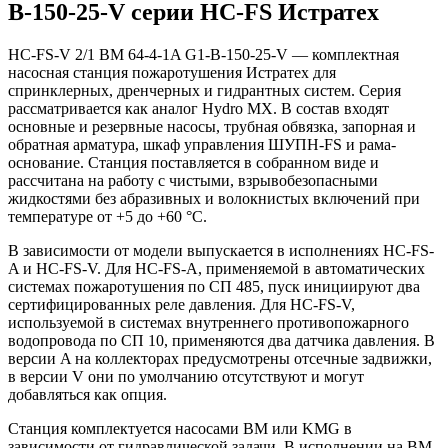
B-150-25-V серии HC-FS Истратех
HC-FS-V 2/1 BM 64-4-1A G1-B-150-25-V — комплектная
насосная станция пожаротушения Истратех для
спринклерных, дренчерных и гидрантных систем. Серия
рассматривается как аналог Hydro MX. В состав входят
основные и резервные насосы, трубная обвязка, запорная и
обратная арматура, шкаф управления ШУПН-FS и рама-
основание. Станция поставляется в собранном виде и
рассчитана на работу с чистыми, взрывобезопасными
жидкостями без абразивных и волокнистых включений при
температуре от +5 до +60 °С.
В зависимости от модели выпускается в исполнениях HC-FS-
A и HC-FS-V. Для HC-FS-A, применяемой в автоматических
системах пожаротушения по СП 485, пуск инициируют два
сертифицированных реле давления. Для HC-FS-V,
используемой в системах внутреннего противопожарного
водопровода по СП 10, применяются два датчика давления. В
версии A на коллекторах предусмотрены отсечные задвижки,
в версии V они по умолчанию отсутствуют и могут
добавляться как опция.
Станция комплектуется насосами BM или KMG в
зависимости от гидравлической задачи. В исполнении на BM