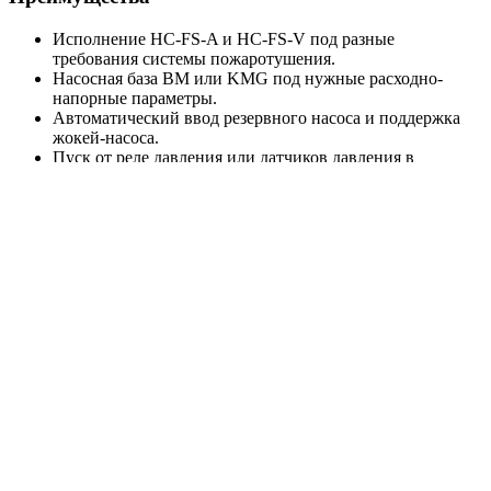
Исполнение HC-FS-A и HC-FS-V под разные
требования системы пожаротушения.
Насосная база BM или KMG под нужные расходно-
напорные параметры.
Автоматический ввод резервного насоса и поддержка
жокей-насоса.
Пуск от реле давления или датчиков давления в
зависимости от модели.
Шкаф управления ШУПН-FS с индикацией режимов и
поддержкой диспетчеризации.
Поставка в собранном виде, что упрощает монтаж на
объекте.
Расшифровка названия
Технические характеристики
Максимальная подача, м³/ч
170
Максимальный напор, м
104,25