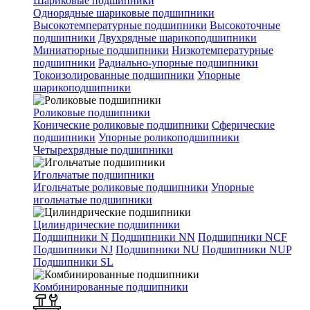
Шариковые подшипники
Однорядные шариковые подшипники
Высокотемпературные подшипники
Высокоточные
подшипники
Двухрядные шарикоподшипники
Миниатюрные подшипники
Низкотемпературные
подшипники
Радиально-упорные подшипники
Токоизолированные подшипники
Упорные
шарикоподшипники
Роликовые подшипники
Конические роликовые подшипники
Сферические
подшипники
Упорные роликоподшипники
Четырехрядные подшипники
Игольчатые подшипники
Игольчатые роликовые подшипники
Упорные
игольчатые подшипники
Цилиндрические подшипники
Подшипники N
Подшипники NN
Подшипники NCF
Подшипники NJ
Подшипники NU
Подшипники NUP
Подшипники SL
Комбинированные подшипники