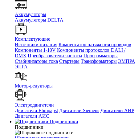
Аккумуляторы
Аккумуляторы DELTA
Комплектующие
Источники питания
Компенсатор натяжения проводов
Компоненты 1-10V
Компоненты протоколов DALI /
DMX
Преобразователи частоты
Программаторы
Стабилизаторы тока
Стартеры
Трансформаторы
ЭМПРА
ЭПРА
Мотор-редукторы
Электродвигатели
Двигатели Ebmpapst
Двигатели Siemens
Двигатели АИР
Двигатели АИС
Подшипники
Подшипники