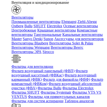
Вентиляция и кондиционирование
Вентиляторы
Промышленные вентиляторы
Ebmpapst
Ziehl-Abegg
Ostberg
Ballu
SHUFT
Electrolux
Осевые вентиляторы
Центробежные
Крышные вентиляторы
Компактные
вентиляторы
Тангенциальные
Канальные вентиляторы
Master
Sanyo Denki
Sunon
Аксессуары для вентиляторов
Вентиляторы Blauberg
Вентиляторы Soler & Palau
Вентиляторы Weiguang
Вентиляторы Вентс
Вентиляторы ЭРА
Sirocco
Фильтры для вентиляции
Фильтр воздушный панельный (ФВП)
Фильтр
воздушный кассетный (ФВКас)
Фильтр воздушный
карманный (ФВК)
Фильтр для фанкойла (ФВФ)
Фильтр
компактный (ФВКом)
Фильтр воздушный абсолютной
очистки (ФВА)
Фильтры Ballu
Фильтры Electrolux
Фильтры SHUFT
Фильтры Systemair
Фильтры VTS VS
VENTUS
Фильтры для прямоугольных каналов
Фильтры для систем аспирации
Таблица аналогов