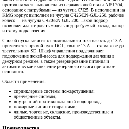
проточная часть выполнена из нержавеющей стали AISI 304,
основание с патрубками — из чугуна СЧ25. В исполнении на
KMG корпус выполнен из чугуна СЧ25/EN-GJL-250, рабочее
колесо — из чугуна СЧ20/EN-GJL-200. Такой подбор
позволяет адаптировать модель под требуемый расход, напор
и схему подключения.
Способ пуска зависит от номинального тока насоса: до 13 А
применяется прямой пуск DOL, свыше 13 А — схема «звезда–
треугольник» SD. Шкаф управления поддерживает
подключение жокей-насоса для поддержания давления в
дежурном режиме, а также резервирование питания и
автоматическое включение резервного насоса при отказе
основного.
Области применения:
спринклерные системы пожаротушения;
дренчерные системы;
внутренний противопожарный водопровод;
пожарные линии с гидрантами;
жилые, торговые, складские, производственные и
общественные объекты.
Преимущества