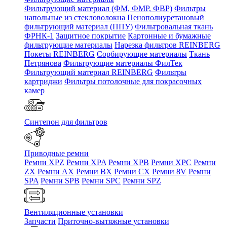
Фильтрующий материал (ФМ, ФМР, ФВР)
Фильтры
напольные из стекловолокна
Пенополиуретановый
фильтрующий материал (ППУ)
Фильтровальная ткань
ФРНК-1
Защитное покрытие
Картонные и бумажные
фильтрующие материалы
Нарезка фильтров REINBERG
Покеты REINBERG
Сорбирующие материалы
Ткань
Петрянова
Фильтрующие материалы ФилТек
Фильтрующий материал REINBERG
Фильтры
картриджи
Фильтры потолочные для покрасочных
камер
Синтепон для фильтров
Приводные ремни
Ремни XPZ
Ремни XPA
Ремни XPB
Ремни XPC
Ремни
ZX
Ремни AX
Ремни BX
Ремни CX
Ремни 8V
Ремни
SPA
Ремни SPB
Ремни SPC
Ремни SPZ
Вентиляционные установки
Запчасти
Приточно-вытяжные установки