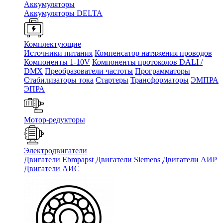
Аккумуляторы
Аккумуляторы DELTA
Комплектующие
Источники питания
Компенсатор натяжения проводов
Компоненты 1-10V
Компоненты протоколов DALI /
DMX
Преобразователи частоты
Программаторы
Стабилизаторы тока
Стартеры
Трансформаторы
ЭМПРА
ЭПРА
Мотор-редукторы
Электродвигатели
Двигатели Ebmpapst
Двигатели Siemens
Двигатели АИР
Двигатели АИС