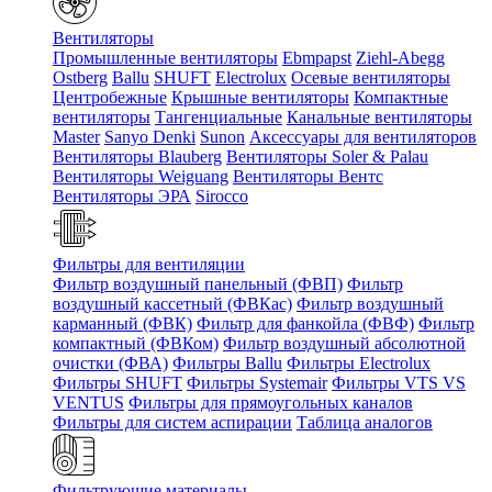
Вентиляторы
Промышленные вентиляторы
Ebmpapst
Ziehl-Abegg
Ostberg
Ballu
SHUFT
Electrolux
Осевые вентиляторы
Центробежные
Крышные вентиляторы
Компактные
вентиляторы
Тангенциальные
Канальные вентиляторы
Master
Sanyo Denki
Sunon
Аксессуары для вентиляторов
Вентиляторы Blauberg
Вентиляторы Soler & Palau
Вентиляторы Weiguang
Вентиляторы Вентс
Вентиляторы ЭРА
Sirocco
Фильтры для вентиляции
Фильтр воздушный панельный (ФВП)
Фильтр
воздушный кассетный (ФВКас)
Фильтр воздушный
карманный (ФВК)
Фильтр для фанкойла (ФВФ)
Фильтр
компактный (ФВКом)
Фильтр воздушный абсолютной
очистки (ФВА)
Фильтры Ballu
Фильтры Electrolux
Фильтры SHUFT
Фильтры Systemair
Фильтры VTS VS
VENTUS
Фильтры для прямоугольных каналов
Фильтры для систем аспирации
Таблица аналогов
Фильтрующие материалы