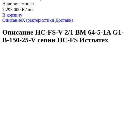
Наличие: много
7 293 000 ₽
/ шт.
В корзину
Описание
Характеристики
Доставка
Описание HC-FS-V 2/1 BM 64-5-1A G1-
B-150-25-V серии HC-FS Истратех
HC-FS-V 2/1 BM 64-5-1A G1-B-150-25-V — комплектная
насосная станция пожаротушения Истратех для
спринклерных, дренчерных и гидрантных систем. Серия
рассматривается как аналог Hydro MX. В состав входят
основные и резервные насосы, трубная обвязка, запорная и
обратная арматура, шкаф управления ШУПН-FS и рама-
основание. Станция поставляется в собранном виде и
рассчитана на работу с чистыми, взрывобезопасными
жидкостями без абразивных и волокнистых включений при
температуре от +5 до +60 °С.
В зависимости от модели выпускается в исполнениях HC-FS-
A и HC-FS-V. Для HC-FS-A, применяемой в автоматических
системах пожаротушения по СП 485, пуск инициируют два
сертифицированных реле давления. Для HC-FS-V,