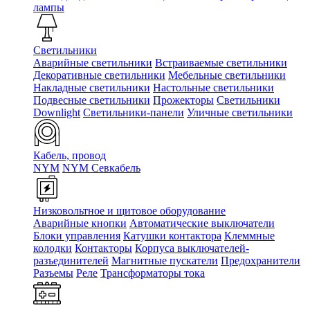
лампы
Светильники
Аварийные светильники
Встраиваемые светильники
Декоративные светильники
Мебельные светильники
Накладные светильники
Настольные светильники
Подвесные светильники
Прожекторы
Светильники
Downlight
Светильники-панели
Уличные светильники
Кабель, провод
NYM
NYM Севкабель
Низковольтное и щитовое оборудование
Аварийные кнопки
Автоматические выключатели
Блоки управления
Катушки контактора
Клеммные
колодки
Контакторы
Корпуса выключателей-
разъединителей
Магнитные пускатели
Предохранители
Разъемы
Реле
Трансформаторы тока