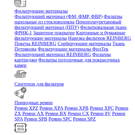
Фильтрующие материалы
Фильтрующий материал (ФМ, ФМР, ФВР)
Фильтры
напольные из стекловолокна
Пенополиуретановый
фильтрующий материал (ППУ)
Фильтровальная ткань
ФРНК-1
Защитное покрытие
Картонные и бумажные
фильтрующие материалы
Нарезка фильтров REINBERG
Покеты REINBERG
Сорбирующие материалы
Ткань
Петрянова
Фильтрующие материалы ФилТек
Фильтрующий материал REINBERG
Фильтры
картриджи
Фильтры потолочные для покрасочных
камер
Синтепон для фильтров
Приводные ремни
Ремни XPZ
Ремни XPA
Ремни XPB
Ремни XPC
Ремни
ZX
Ремни AX
Ремни BX
Ремни CX
Ремни 8V
Ремни
SPA
Ремни SPB
Ремни SPC
Ремни SPZ