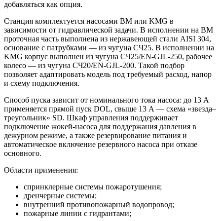
добавляться как опция.
Станция комплектуется насосами BM или KMG в
зависимости от гидравлической задачи. В исполнении на BM
проточная часть выполнена из нержавеющей стали AISI 304,
основание с патрубками — из чугуна СЧ25. В исполнении на
KMG корпус выполнен из чугуна СЧ25/EN-GJL-250, рабочее
колесо — из чугуна СЧ20/EN-GJL-200. Такой подбор
позволяет адаптировать модель под требуемый расход, напор
и схему подключения.
Способ пуска зависит от номинального тока насоса: до 13 А
применяется прямой пуск DOL, свыше 13 А — схема «звезда–
треугольник» SD. Шкаф управления поддерживает
подключение жокей-насоса для поддержания давления в
дежурном режиме, а также резервирование питания и
автоматическое включение резервного насоса при отказе
основного.
Области применения:
спринклерные системы пожаротушения;
дренчерные системы;
внутренний противопожарный водопровод;
пожарные линии с гидрантами;