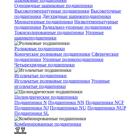
Шариковые подшипники
Однорядные шариковые подшипники
Высокотемпературные подшипники
Высокоточные
подшипники
Двухрядные шарикоподшипники
Миниатюрные подшипники
Низкотемпературные
подшипники
Радиально-упорные подшипники
Токоизолированные подшипники
Упорные
шарикоподшипники
Роликовые подшипники
Конические роликовые подшипники
Сферические
подшипники
Упорные роликоподшипники
Четырехрядные подшипники
Игольчатые подшипники
Игольчатые роликовые подшипники
Упорные
игольчатые подшипники
Цилиндрические подшипники
Подшипники N
Подшипники NN
Подшипники NCF
Подшипники NJ
Подшипники NU
Подшипники NUP
Подшипники SL
Комбинированные подшипники