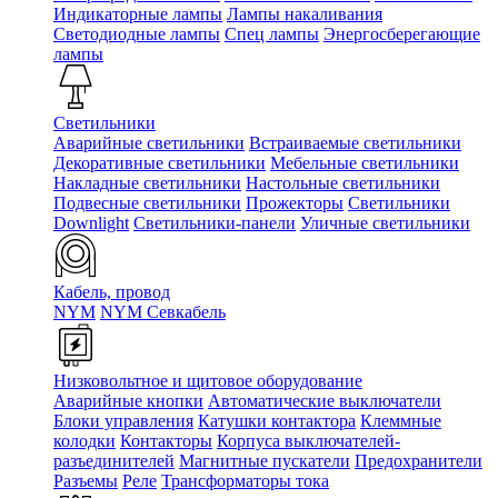
Индикаторные лампы
Лампы накаливания
Светодиодные лампы
Спец лампы
Энергосберегающие
лампы
Светильники
Аварийные светильники
Встраиваемые светильники
Декоративные светильники
Мебельные светильники
Накладные светильники
Настольные светильники
Подвесные светильники
Прожекторы
Светильники
Downlight
Светильники-панели
Уличные светильники
Кабель, провод
NYM
NYM Севкабель
Низковольтное и щитовое оборудование
Аварийные кнопки
Автоматические выключатели
Блоки управления
Катушки контактора
Клеммные
колодки
Контакторы
Корпуса выключателей-
разъединителей
Магнитные пускатели
Предохранители
Разъемы
Реле
Трансформаторы тока