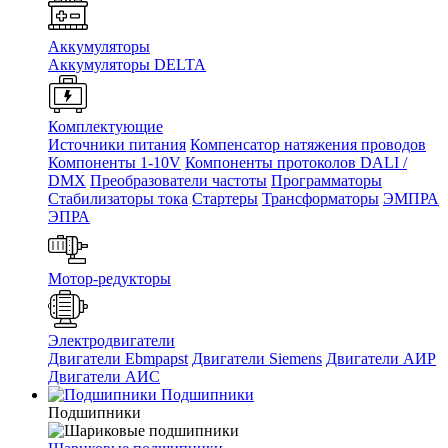
Аккумуляторы
Аккумуляторы DELTA
Комплектующие
Источники питания
Компенсатор натяжения проводов
Компоненты 1-10V
Компоненты протоколов DALI /
DMX
Преобразователи частоты
Программаторы
Стабилизаторы тока
Стартеры
Трансформаторы
ЭМПРА
ЭПРА
Мотор-редукторы
Электродвигатели
Двигатели Ebmpapst
Двигатели Siemens
Двигатели АИР
Двигатели АИС
Подшипники
Подшипники