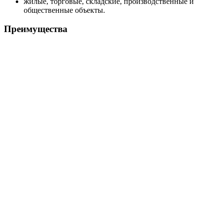
жилые, торговые, складские, производственные и
общественные объекты.
Преимущества
Исполнение HC-FS-A и HC-FS-V под разные
требования системы пожаротушения.
Насосная база BM или KMG под нужные расходно-
напорные параметры.
Автоматический ввод резервного насоса и поддержка
жокей-насоса.
Пуск от реле давления или датчиков давления в
зависимости от модели.
Шкаф управления ШУПН-FS с индикацией режимов и
поддержкой диспетчеризации.
Поставка в собранном виде, что упрощает монтаж на
объекте.
Расшифровка названия
Технические характеристики