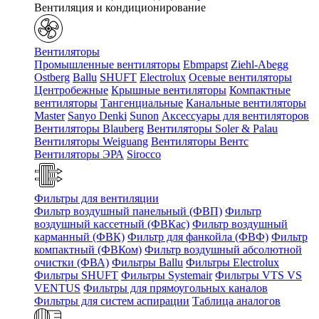
Вентиляция и кондиционирование
Вентиляторы
Промышленные вентиляторы
Ebmpapst
Ziehl-Abegg
Ostberg
Ballu
SHUFT
Electrolux
Осевые вентиляторы
Центробежные
Крышные вентиляторы
Компактные
вентиляторы
Тангенциальные
Канальные вентиляторы
Master
Sanyo Denki
Sunon
Аксессуары для вентиляторов
Вентиляторы Blauberg
Вентиляторы Soler & Palau
Вентиляторы Weiguang
Вентиляторы Вентс
Вентиляторы ЭРА
Sirocco
Фильтры для вентиляции
Фильтр воздушный панельный (ФВП)
Фильтр
воздушный кассетный (ФВКас)
Фильтр воздушный
карманный (ФВК)
Фильтр для фанкойла (ФВФ)
Фильтр
компактный (ФВКом)
Фильтр воздушный абсолютной
очистки (ФВА)
Фильтры Ballu
Фильтры Electrolux
Фильтры SHUFT
Фильтры Systemair
Фильтры VTS VS
VENTUS
Фильтры для прямоугольных каналов
Фильтры для систем аспирации
Таблица аналогов