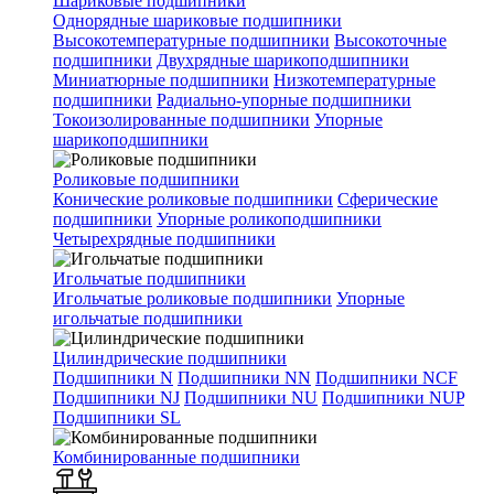
Шариковые подшипники
Однорядные шариковые подшипники
Высокотемпературные подшипники
Высокоточные
подшипники
Двухрядные шарикоподшипники
Миниатюрные подшипники
Низкотемпературные
подшипники
Радиально-упорные подшипники
Токоизолированные подшипники
Упорные
шарикоподшипники
Роликовые подшипники
Конические роликовые подшипники
Сферические
подшипники
Упорные роликоподшипники
Четырехрядные подшипники
Игольчатые подшипники
Игольчатые роликовые подшипники
Упорные
игольчатые подшипники
Цилиндрические подшипники
Подшипники N
Подшипники NN
Подшипники NCF
Подшипники NJ
Подшипники NU
Подшипники NUP
Подшипники SL
Комбинированные подшипники