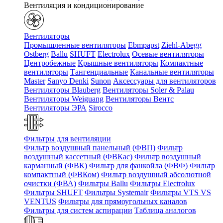
Вентиляция и кондиционирование
Вентиляторы
Промышленные вентиляторы
Ebmpapst
Ziehl-Abegg
Ostberg
Ballu
SHUFT
Electrolux
Осевые вентиляторы
Центробежные
Крышные вентиляторы
Компактные
вентиляторы
Тангенциальные
Канальные вентиляторы
Master
Sanyo Denki
Sunon
Аксессуары для вентиляторов
Вентиляторы Blauberg
Вентиляторы Soler & Palau
Вентиляторы Weiguang
Вентиляторы Вентс
Вентиляторы ЭРА
Sirocco
Фильтры для вентиляции
Фильтр воздушный панельный (ФВП)
Фильтр
воздушный кассетный (ФВКас)
Фильтр воздушный
карманный (ФВК)
Фильтр для фанкойла (ФВФ)
Фильтр
компактный (ФВКом)
Фильтр воздушный абсолютной
очистки (ФВА)
Фильтры Ballu
Фильтры Electrolux
Фильтры SHUFT
Фильтры Systemair
Фильтры VTS VS
VENTUS
Фильтры для прямоугольных каналов
Фильтры для систем аспирации
Таблица аналогов