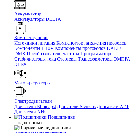
Аккумуляторы
Аккумуляторы DELTA
Комплектующие
Источники питания
Компенсатор натяжения проводов
Компоненты 1-10V
Компоненты протоколов DALI /
DMX
Преобразователи частоты
Программаторы
Стабилизаторы тока
Стартеры
Трансформаторы
ЭМПРА
ЭПРА
Мотор-редукторы
Электродвигатели
Двигатели Ebmpapst
Двигатели Siemens
Двигатели АИР
Двигатели АИС
Подшипники
Подшипники