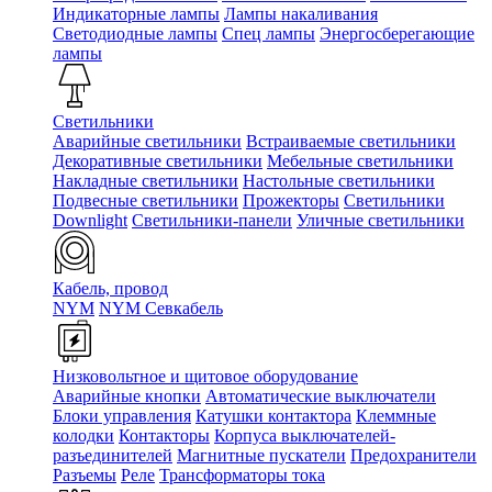
Индикаторные лампы
Лампы накаливания
Светодиодные лампы
Спец лампы
Энергосберегающие
лампы
Светильники
Аварийные светильники
Встраиваемые светильники
Декоративные светильники
Мебельные светильники
Накладные светильники
Настольные светильники
Подвесные светильники
Прожекторы
Светильники
Downlight
Светильники-панели
Уличные светильники
Кабель, провод
NYM
NYM Севкабель
Низковольтное и щитовое оборудование
Аварийные кнопки
Автоматические выключатели
Блоки управления
Катушки контактора
Клеммные
колодки
Контакторы
Корпуса выключателей-
разъединителей
Магнитные пускатели
Предохранители
Разъемы
Реле
Трансформаторы тока