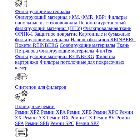
Фильтрующие материалы
Фильтрующий материал (ФМ, ФМР, ФВР)
Фильтры
напольные из стекловолокна
Пенополиуретановый
фильтрующий материал (ППУ)
Фильтровальная ткань
ФРНК-1
Защитное покрытие
Картонные и бумажные
фильтрующие материалы
Нарезка фильтров REINBERG
Покеты REINBERG
Сорбирующие материалы
Ткань
Петрянова
Фильтрующие материалы ФилТек
Фильтрующий материал REINBERG
Фильтры
картриджи
Фильтры потолочные для покрасочных
камер
Синтепон для фильтров
Приводные ремни
Ремни XPZ
Ремни XPA
Ремни XPB
Ремни XPC
Ремни
ZX
Ремни AX
Ремни BX
Ремни CX
Ремни 8V
Ремни
SPA
Ремни SPB
Ремни SPC
Ремни SPZ