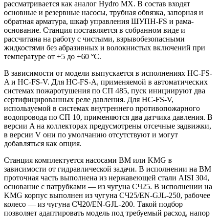
рассматривается как аналог Hydro MX. В состав входят
основные и резервные насосы, трубная обвязка, запорная и
обратная арматура, шкаф управления ШУПН-FS и рама-
основание. Станция поставляется в собранном виде и
рассчитана на работу с чистыми, взрывобезопасными
жидкостями без абразивных и волокнистых включений при
температуре от +5 до +60 °С.
В зависимости от модели выпускается в исполнениях HC-FS-
A и HC-FS-V. Для HC-FS-A, применяемой в автоматических
системах пожаротушения по СП 485, пуск инициируют два
сертифицированных реле давления. Для HC-FS-V,
используемой в системах внутреннего противопожарного
водопровода по СП 10, применяются два датчика давления. В
версии A на коллекторах предусмотрены отсечные задвижки,
в версии V они по умолчанию отсутствуют и могут
добавляться как опция.
Станция комплектуется насосами BM или KMG в
зависимости от гидравлической задачи. В исполнении на BM
проточная часть выполнена из нержавеющей стали AISI 304,
основание с патрубками — из чугуна СЧ25. В исполнении на
KMG корпус выполнен из чугуна СЧ25/EN-GJL-250, рабочее
колесо — из чугуна СЧ20/EN-GJL-200. Такой подбор
позволяет адаптировать модель под требуемый расход, напор