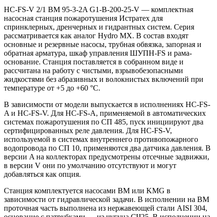
HC-FS-V 2/1 BM 95-3-2A G1-B-200-25-V — комплектная
насосная станция пожаротушения Истратех для
спринклерных, дренчерных и гидрантных систем. Серия
рассматривается как аналог Hydro MX. В состав входят
основные и резервные насосы, трубная обвязка, запорная и
обратная арматура, шкаф управления ШУПН-FS и рама-
основание. Станция поставляется в собранном виде и
рассчитана на работу с чистыми, взрывобезопасными
жидкостями без абразивных и волокнистых включений при
температуре от +5 до +60 °С.
В зависимости от модели выпускается в исполнениях HC-FS-
A и HC-FS-V. Для HC-FS-A, применяемой в автоматических
системах пожаротушения по СП 485, пуск инициируют два
сертифицированных реле давления. Для HC-FS-V,
используемой в системах внутреннего противопожарного
водопровода по СП 10, применяются два датчика давления. В
версии A на коллекторах предусмотрены отсечные задвижки,
в версии V они по умолчанию отсутствуют и могут
добавляться как опция.
Станция комплектуется насосами BM или KMG в
зависимости от гидравлической задачи. В исполнении на BM
проточная часть выполнена из нержавеющей стали AISI 304,
основание с патрубками — из чугуна СЧ25. В исполнении на