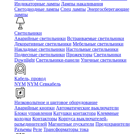
Индикаторные лампы
Лампы накаливания
Светодиодные лампы
Спец лампы
Энергосберегающие
лампы
Светильники
Аварийные светильники
Встраиваемые светильники
Декоративные светильники
Мебельные светильники
Накладные светильники
Настольные светильники
Подвесные светильники
Прожекторы
Светильники
Downlight
Светильники-панели
Уличные светильники
Кабель, провод
NYM
NYM Севкабель
Низковольтное и щитовое оборудование
Аварийные кнопки
Автоматические выключатели
Блоки управления
Катушки контактора
Клеммные
колодки
Контакторы
Корпуса выключателей-
разъединителей
Магнитные пускатели
Предохранители
Разъемы
Реле
Трансформаторы тока