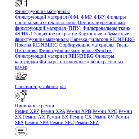
Фильтрующие материалы
Фильтрующий материал (ФМ, ФМР, ФВР)
Фильтры
напольные из стекловолокна
Пенополиуретановый
фильтрующий материал (ППУ)
Фильтровальная ткань
ФРНК-1
Защитное покрытие
Картонные и бумажные
фильтрующие материалы
Нарезка фильтров REINBERG
Покеты REINBERG
Сорбирующие материалы
Ткань
Петрянова
Фильтрующие материалы ФилТек
Фильтрующий материал REINBERG
Фильтры
картриджи
Фильтры потолочные для покрасочных
камер
Синтепон для фильтров
Приводные ремни
Ремни XPZ
Ремни XPA
Ремни XPB
Ремни XPC
Ремни
ZX
Ремни AX
Ремни BX
Ремни CX
Ремни 8V
Ремни
SPA
Ремни SPB
Ремни SPC
Ремни SPZ