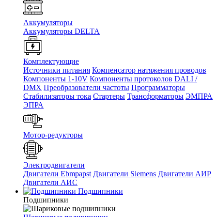
Аккумуляторы
Аккумуляторы DELTA
Комплектующие
Источники питания
Компенсатор натяжения проводов
Компоненты 1-10V
Компоненты протоколов DALI /
DMX
Преобразователи частоты
Программаторы
Стабилизаторы тока
Стартеры
Трансформаторы
ЭМПРА
ЭПРА
Мотор-редукторы
Электродвигатели
Двигатели Ebmpapst
Двигатели Siemens
Двигатели АИР
Двигатели АИС
Подшипники
Подшипники