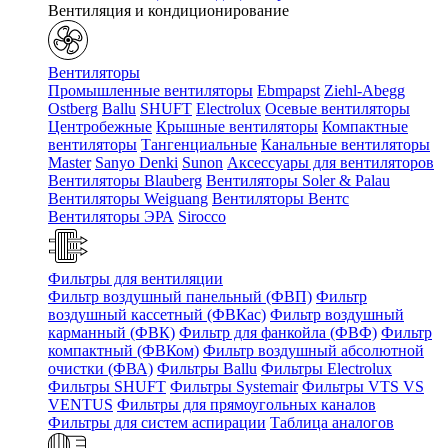
Вентиляция и кондиционирование
Вентиляторы
Промышленные вентиляторы
Ebmpapst
Ziehl-Abegg
Ostberg
Ballu
SHUFT
Electrolux
Осевые вентиляторы
Центробежные
Крышные вентиляторы
Компактные
вентиляторы
Тангенциальные
Канальные вентиляторы
Master
Sanyo Denki
Sunon
Аксессуары для вентиляторов
Вентиляторы Blauberg
Вентиляторы Soler & Palau
Вентиляторы Weiguang
Вентиляторы Вентс
Вентиляторы ЭРА
Sirocco
Фильтры для вентиляции
Фильтр воздушный панельный (ФВП)
Фильтр
воздушный кассетный (ФВКас)
Фильтр воздушный
карманный (ФВК)
Фильтр для фанкойла (ФВФ)
Фильтр
компактный (ФВКом)
Фильтр воздушный абсолютной
очистки (ФВА)
Фильтры Ballu
Фильтры Electrolux
Фильтры SHUFT
Фильтры Systemair
Фильтры VTS VS
VENTUS
Фильтры для прямоугольных каналов
Фильтры для систем аспирации
Таблица аналогов