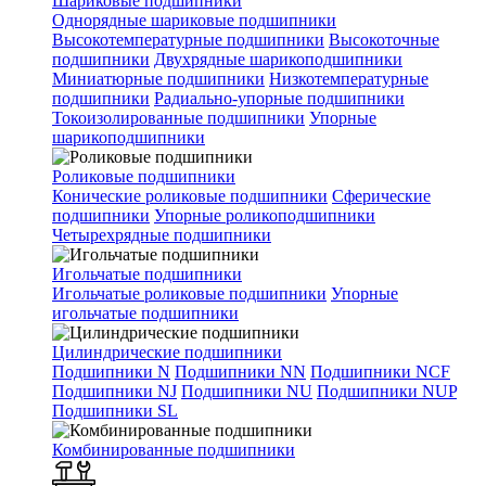
Шариковые подшипники
Однорядные шариковые подшипники
Высокотемпературные подшипники
Высокоточные
подшипники
Двухрядные шарикоподшипники
Миниатюрные подшипники
Низкотемпературные
подшипники
Радиально-упорные подшипники
Токоизолированные подшипники
Упорные
шарикоподшипники
Роликовые подшипники
Конические роликовые подшипники
Сферические
подшипники
Упорные роликоподшипники
Четырехрядные подшипники
Игольчатые подшипники
Игольчатые роликовые подшипники
Упорные
игольчатые подшипники
Цилиндрические подшипники
Подшипники N
Подшипники NN
Подшипники NCF
Подшипники NJ
Подшипники NU
Подшипники NUP
Подшипники SL
Комбинированные подшипники