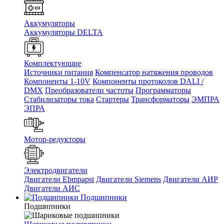
Аккумуляторы
Аккумуляторы DELTA
Комплектующие
Источники питания
Компенсатор натяжения проводов
Компоненты 1-10V
Компоненты протоколов DALI /
DMX
Преобразователи частоты
Программаторы
Стабилизаторы тока
Стартеры
Трансформаторы
ЭМПРА
ЭПРА
Мотор-редукторы
Электродвигатели
Двигатели Ebmpapst
Двигатели Siemens
Двигатели АИР
Двигатели АИС
Подшипники
Подшипники