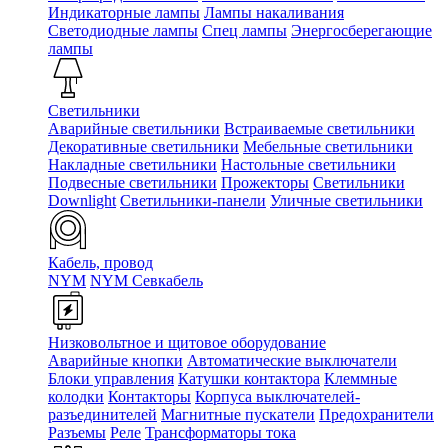
Индикаторные лампы
Лампы накаливания
Светодиодные лампы
Спец лампы
Энергосберегающие
лампы
Светильники
Аварийные светильники
Встраиваемые светильники
Декоративные светильники
Мебельные светильники
Накладные светильники
Настольные светильники
Подвесные светильники
Прожекторы
Светильники
Downlight
Светильники-панели
Уличные светильники
Кабель, провод
NYM
NYM Севкабель
Низковольтное и щитовое оборудование
Аварийные кнопки
Автоматические выключатели
Блоки управления
Катушки контактора
Клеммные
колодки
Контакторы
Корпуса выключателей-
разъединителей
Магнитные пускатели
Предохранители
Разъемы
Реле
Трансформаторы тока