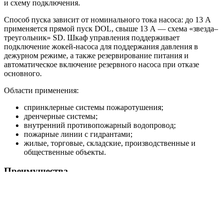
и схему подключения.
Способ пуска зависит от номинального тока насоса: до 13 А
применяется прямой пуск DOL, свыше 13 А — схема «звезда–
треугольник» SD. Шкаф управления поддерживает
подключение жокей-насоса для поддержания давления в
дежурном режиме, а также резервирование питания и
автоматическое включение резервного насоса при отказе
основного.
Области применения:
спринклерные системы пожаротушения;
дренчерные системы;
внутренний противопожарный водопровод;
пожарные линии с гидрантами;
жилые, торговые, складские, производственные и
общественные объекты.
Преимущества
Исполнение HC-FS-A и HC-FS-V под разные
требования системы пожаротушения.
Насосная база BM или KMG под нужные расходно-
напорные параметры.