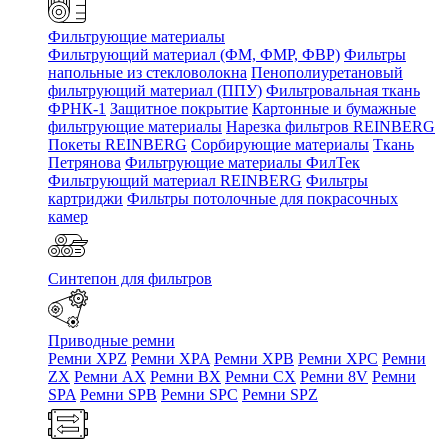
Фильтрующие материалы
Фильтрующий материал (ФМ, ФМР, ФВР)
Фильтры
напольные из стекловолокна
Пенополиуретановый
фильтрующий материал (ППУ)
Фильтровальная ткань
ФРНК-1
Защитное покрытие
Картонные и бумажные
фильтрующие материалы
Нарезка фильтров REINBERG
Покеты REINBERG
Сорбирующие материалы
Ткань
Петрянова
Фильтрующие материалы ФилТек
Фильтрующий материал REINBERG
Фильтры
картриджи
Фильтры потолочные для покрасочных
камер
Синтепон для фильтров
Приводные ремни
Ремни XPZ
Ремни XPA
Ремни XPB
Ремни XPC
Ремни
ZX
Ремни AX
Ремни BX
Ремни CX
Ремни 8V
Ремни
SPA
Ремни SPB
Ремни SPC
Ремни SPZ