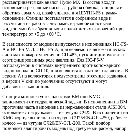
рассматривается как аналог Hydro MX. В состав входят
основные и резервные насосы, трубная обвязка, запорная и
обратная арматура, шкаф управления ШУПН-FS и рама-
основание. Станция поставляется в собранном виде и
рассчитана на работу с чистыми, взрывобезопасными
жидкостями без абразивных и волокнистых включений при
температуре от +5 до +60 °С.
В зависимости от модели выпускается в исполнениях HC-FS-
A и HC-FS-V. Для HC-FS-A, применяемой в автоматических
системах пожаротушения по СП 485, пуск инициируют два
сертифицированных реле давления. Для HC-FS-V,
используемой в системах внутреннего противопожарного
водопровода по СП 10, применяются два датчика давления. В
версии A на коллекторах предусмотрены отсечные задвижки,
в версии V они по умолчанию отсутствуют и могут
добавляться как опция.
Станция комплектуется насосами BM или KMG в
зависимости от гидравлической задачи. В исполнении на BM
проточная часть выполнена из нержавеющей стали AISI 304,
основание с патрубками — из чугуна СЧ25. В исполнении на
KMG корпус выполнен из чугуна СЧ25/EN-GJL-250, рабочее
колесо — из чугуна СЧ20/EN-GJL-200. Такой подбор
позволяет адаптировать модель под требуемый расход, напор