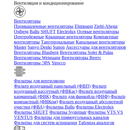
Вентиляция и кондиционирование
Вентиляторы
Промышленные вентиляторы
Ebmpapst
Ziehl-Abegg
Ostberg
Ballu
SHUFT
Electrolux
Осевые вентиляторы
Центробежные
Крышные вентиляторы
Компактные
вентиляторы
Тангенциальные
Канальные вентиляторы
Master
Sanyo Denki
Sunon
Аксессуары для вентиляторов
Вентиляторы Blauberg
Вентиляторы Soler & Palau
Вентиляторы Weiguang
Вентиляторы Вентс
Вентиляторы ЭРА
Sirocco
Фильтры для вентиляции
Фильтр воздушный панельный (ФВП)
Фильтр
воздушный кассетный (ФВКас)
Фильтр воздушный
карманный (ФВК)
Фильтр для фанкойла (ФВФ)
Фильтр
компактный (ФВКом)
Фильтр воздушный абсолютной
очистки (ФВА)
Фильтры Ballu
Фильтры Electrolux
Фильтры SHUFT
Фильтры Systemair
Фильтры VTS VS
VENTUS
Фильтры для прямоугольных каналов
Фильтры для систем аспирации
Таблица аналогов