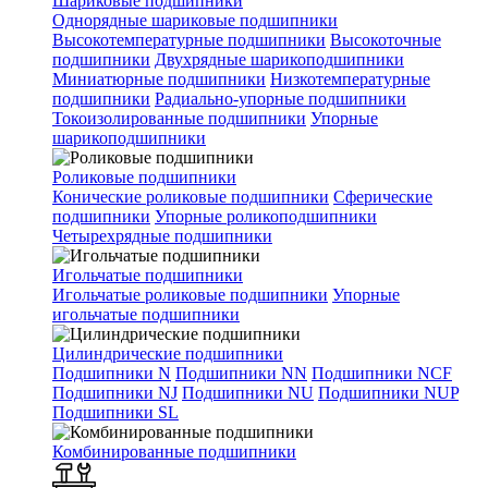
Шариковые подшипники
Однорядные шариковые подшипники
Высокотемпературные подшипники
Высокоточные
подшипники
Двухрядные шарикоподшипники
Миниатюрные подшипники
Низкотемпературные
подшипники
Радиально-упорные подшипники
Токоизолированные подшипники
Упорные
шарикоподшипники
Роликовые подшипники
Конические роликовые подшипники
Сферические
подшипники
Упорные роликоподшипники
Четырехрядные подшипники
Игольчатые подшипники
Игольчатые роликовые подшипники
Упорные
игольчатые подшипники
Цилиндрические подшипники
Подшипники N
Подшипники NN
Подшипники NCF
Подшипники NJ
Подшипники NU
Подшипники NUP
Подшипники SL
Комбинированные подшипники