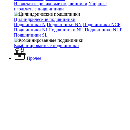
Игольчатые роликовые подшипники
Упорные
игольчатые подшипники
Цилиндрические подшипники
Подшипники N
Подшипники NN
Подшипники NCF
Подшипники NJ
Подшипники NU
Подшипники NUP
Подшипники SL
Комбинированные подшипники
Прочее
Каталог
Отопление и водоснабжение
Приборы управления и
регулирования
Шкафы управления
ШУПН-FS
Навесной шкаф
управления насосами ШУПН-FS 1/1x0,63-1A DOL-II G1
Истратех
Навесной шкаф управления
насосами ШУПН-FS 1/1x0,63-
1A DOL-II G1 Истратех