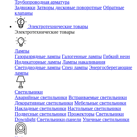
Трубопроводная арматура
Задвижки
Затворы дисковые поворотные
Обратные
клапаны
Электротехнические товары
Электротехнические товары
Лампы
Газоразрядные лампы
Галогенные лампы
Гибкий неон
Индикаторные лампы
Лампы накаливания
Светодиодные лампы
Спец лампы
Энергосберегающие
лампы
Светильники
Аварийные светильники
Встраиваемые светильники
Декоративные светильники
Мебельные светильники
Накладные светильники
Настольные светильники
Подвесные светильники
Прожекторы
Светильники
Downlight
Светильники-панели
Уличные светильники