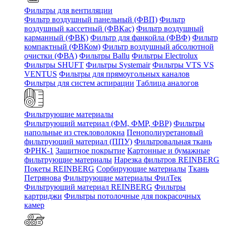
Фильтры для вентиляции
Фильтр воздушный панельный (ФВП)
Фильтр
воздушный кассетный (ФВКас)
Фильтр воздушный
карманный (ФВК)
Фильтр для фанкойла (ФВФ)
Фильтр
компактный (ФВКом)
Фильтр воздушный абсолютной
очистки (ФВА)
Фильтры Ballu
Фильтры Electrolux
Фильтры SHUFT
Фильтры Systemair
Фильтры VTS VS
VENTUS
Фильтры для прямоугольных каналов
Фильтры для систем аспирации
Таблица аналогов
Фильтрующие материалы
Фильтрующий материал (ФМ, ФМР, ФВР)
Фильтры
напольные из стекловолокна
Пенополиуретановый
фильтрующий материал (ППУ)
Фильтровальная ткань
ФРНК-1
Защитное покрытие
Картонные и бумажные
фильтрующие материалы
Нарезка фильтров REINBERG
Покеты REINBERG
Сорбирующие материалы
Ткань
Петрянова
Фильтрующие материалы ФилТек
Фильтрующий материал REINBERG
Фильтры
картриджи
Фильтры потолочные для покрасочных
камер