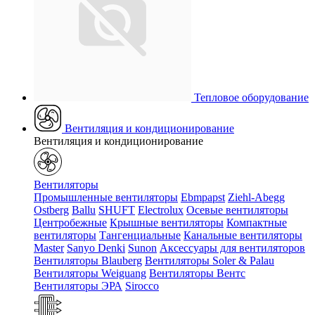
Тепловое оборудование
Вентиляция и кондиционирование
Вентиляция и кондиционирование
Вентиляторы
Промышленные вентиляторы
Ebmpapst
Ziehl-Abegg
Ostberg
Ballu
SHUFT
Electrolux
Осевые вентиляторы
Центробежные
Крышные вентиляторы
Компактные
вентиляторы
Тангенциальные
Канальные вентиляторы
Master
Sanyo Denki
Sunon
Аксессуары для вентиляторов
Вентиляторы Blauberg
Вентиляторы Soler & Palau
Вентиляторы Weiguang
Вентиляторы Вентс
Вентиляторы ЭРА
Sirocco