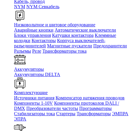
Кабель, провод
NYM
NYM Севкабель
Низковольтное и щитовое оборудование
Аварийные кнопки
Автоматические выключатели
Блоки управления
Катушки контактора
Клеммные
колодки
Контакторы
Корпуса выключателей-
разъединителей
Магнитные пускатели
Предохранители
Разъемы
Реле
Трансформаторы тока
Аккумуляторы
Аккумуляторы DELTA
Комплектующие
Источники питания
Компенсатор натяжения проводов
Компоненты 1-10V
Компоненты протоколов DALI /
DMX
Преобразователи частоты
Программаторы
Стабилизаторы тока
Стартеры
Трансформаторы
ЭМПРА
ЭПРА