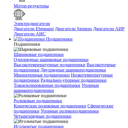
Мотор-редукторы
Электродвигатели
Двигатели Ebmpapst
Двигатели Siemens
Двигатели АИР
Двигатели АИС
Подшипники
Подшипники
Шариковые подшипники
Однорядные шариковые подшипники
Высокотемпературные подшипники
Высокоточные
подшипники
Двухрядные шарикоподшипники
Миниатюрные подшипники
Низкотемпературные
подшипники
Радиально-упорные подшипники
Токоизолированные подшипники
Упорные
шарикоподшипники
Роликовые подшипники
Конические роликовые подшипники
Сферические
подшипники
Упорные роликоподшипники
Четырехрядные подшипники
Игольчатые подшипники