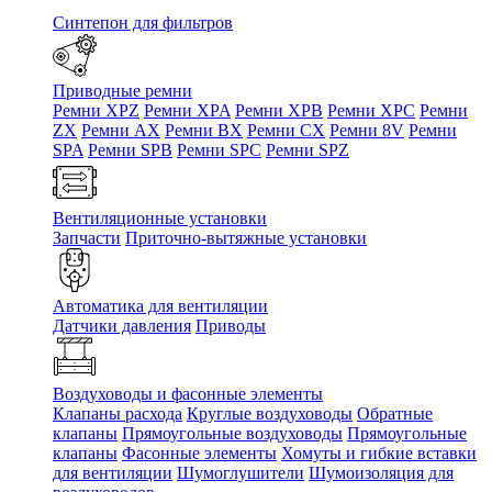
Синтепон для фильтров
Приводные ремни
Ремни XPZ
Ремни XPA
Ремни XPB
Ремни XPC
Ремни
ZX
Ремни AX
Ремни BX
Ремни CX
Ремни 8V
Ремни
SPA
Ремни SPB
Ремни SPC
Ремни SPZ
Вентиляционные установки
Запчасти
Приточно-вытяжные установки
Автоматика для вентиляции
Датчики давления
Приводы
Воздуховоды и фасонные элементы
Клапаны расхода
Круглые воздуховоды
Обратные
клапаны
Прямоугольные воздуховоды
Прямоугольные
клапаны
Фасонные элементы
Хомуты и гибкие вставки
для вентиляции
Шумоглушители
Шумоизоляция для