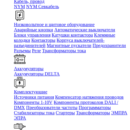
Кабель, провод
NYM
NYM Севкабель
Низковольтное и щитовое оборудование
Аварийные кнопки
Автоматические выключатели
Блоки управления
Катушки контактора
Клеммные
колодки
Контакторы
Корпуса выключателей-
разъединителей
Магнитные пускатели
Предохранители
Разъемы
Реле
Трансформаторы тока
Аккумуляторы
Аккумуляторы DELTA
Комплектующие
Источники питания
Компенсатор натяжения проводов
Компоненты 1-10V
Компоненты протоколов DALI /
DMX
Преобразователи частоты
Программаторы
Стабилизаторы тока
Стартеры
Трансформаторы
ЭМПРА
ЭПРА