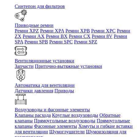
Синтепон для фильтров
Приводные ремни
Ремни XPZ
Ремни XPA
Ремни XPB
Ремни XPC
Ремни
ZX
Ремни AX
Ремни BX
Ремни CX
Ремни 8V
Ремни
SPA
Ремни SPB
Ремни SPC
Ремни SPZ
Вентиляционные установки
Запчасти
Приточно-вытяжные установки
Автоматика для вентиляции
Датчики давления
Приводы
Воздуховоды и фасонные элементы
Клапаны расхода
Круглые воздуховоды
Обратные
клапаны
Прямоугольные воздуховоды
Прямоугольные
клапаны
Фасонные элементы
Хомуты и гибкие вставки
для вентиляции
Шумоглушители
Шумоизоляция для