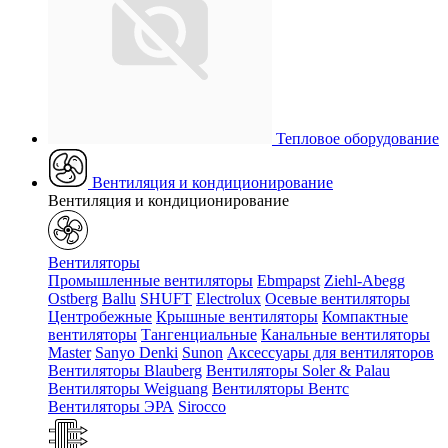
Тепловое оборудование
Вентиляция и кондиционирование
Вентиляция и кондиционирование
Вентиляторы
Промышленные вентиляторы
Ebmpapst
Ziehl-Abegg
Ostberg
Ballu
SHUFT
Electrolux
Осевые вентиляторы
Центробежные
Крышные вентиляторы
Компактные
вентиляторы
Тангенциальные
Канальные вентиляторы
Master
Sanyo Denki
Sunon
Аксессуары для вентиляторов
Вентиляторы Blauberg
Вентиляторы Soler & Palau
Вентиляторы Weiguang
Вентиляторы Вентс
Вентиляторы ЭРА
Sirocco