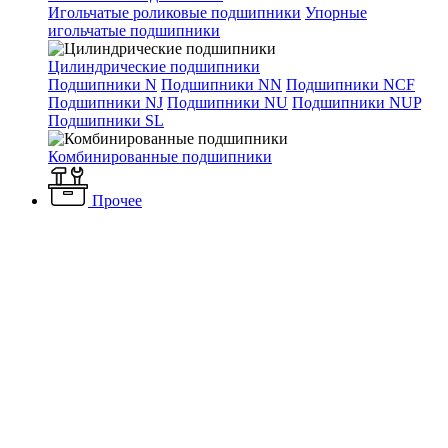
Игольчатые роликовые подшипники
Упорные
игольчатые подшипники
Цилиндрические подшипники
Подшипники N
Подшипники NN
Подшипники NCF
Подшипники NJ
Подшипники NU
Подшипники NUP
Подшипники SL
Комбинированные подшипники
Прочее
Каталог
Отопление и водоснабжение
Приборы управления и
регулирования
Шкафы управления
ШУПН-FS
Навесной шкаф
управления насосами ШУПН-FS 2/1x0,63-1A DOL-II G1
Истратех
Навесной шкаф управления
насосами ШУПН-FS 2/1x0,63-
1A DOL-II G1 Истратех