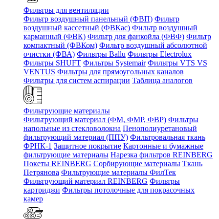
Фильтры для вентиляции
Фильтр воздушный панельный (ФВП)
Фильтр
воздушный кассетный (ФВКас)
Фильтр воздушный
карманный (ФВК)
Фильтр для фанкойла (ФВФ)
Фильтр
компактный (ФВКом)
Фильтр воздушный абсолютной
очистки (ФВА)
Фильтры Ballu
Фильтры Electrolux
Фильтры SHUFT
Фильтры Systemair
Фильтры VTS VS
VENTUS
Фильтры для прямоугольных каналов
Фильтры для систем аспирации
Таблица аналогов
Фильтрующие материалы
Фильтрующий материал (ФМ, ФМР, ФВР)
Фильтры
напольные из стекловолокна
Пенополиуретановый
фильтрующий материал (ППУ)
Фильтровальная ткань
ФРНК-1
Защитное покрытие
Картонные и бумажные
фильтрующие материалы
Нарезка фильтров REINBERG
Покеты REINBERG
Сорбирующие материалы
Ткань
Петрянова
Фильтрующие материалы ФилТек
Фильтрующий материал REINBERG
Фильтры
картриджи
Фильтры потолочные для покрасочных
камер