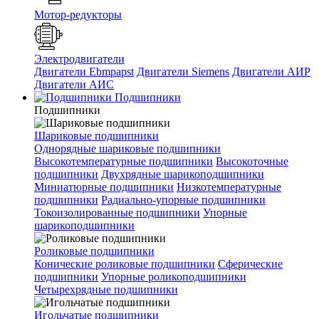
Мотор-редукторы
Электродвигатели
Двигатели Ebmpapst
Двигатели Siemens
Двигатели АИР
Двигатели АИС
Подшипники
Подшипники
Шариковые подшипники
Однорядные шариковые подшипники
Высокотемпературные подшипники
Высокоточные
подшипники
Двухрядные шарикоподшипники
Миниатюрные подшипники
Низкотемпературные
подшипники
Радиально-упорные подшипники
Токоизолированные подшипники
Упорные
шарикоподшипники
Роликовые подшипники
Конические роликовые подшипники
Сферические
подшипники
Упорные роликоподшипники
Четырехрядные подшипники
Игольчатые подшипники