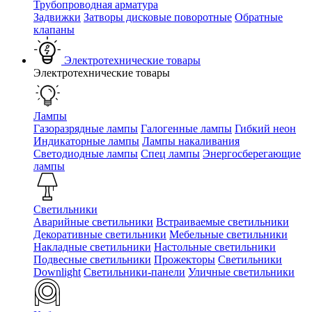
Трубопроводная арматура
Задвижки
Затворы дисковые поворотные
Обратные
клапаны
Электротехнические товары
Электротехнические товары
Лампы
Газоразрядные лампы
Галогенные лампы
Гибкий неон
Индикаторные лампы
Лампы накаливания
Светодиодные лампы
Спец лампы
Энергосберегающие
лампы
Светильники
Аварийные светильники
Встраиваемые светильники
Декоративные светильники
Мебельные светильники
Накладные светильники
Настольные светильники
Подвесные светильники
Прожекторы
Светильники
Downlight
Светильники-панели
Уличные светильники