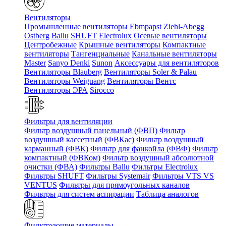
Вентиляторы
Промышленные вентиляторы
Ebmpapst
Ziehl-Abegg
Ostberg
Ballu
SHUFT
Electrolux
Осевые вентиляторы
Центробежные
Крышные вентиляторы
Компактные
вентиляторы
Тангенциальные
Канальные вентиляторы
Master
Sanyo Denki
Sunon
Аксессуары для вентиляторов
Вентиляторы Blauberg
Вентиляторы Soler & Palau
Вентиляторы Weiguang
Вентиляторы Вентс
Вентиляторы ЭРА
Sirocco
Фильтры для вентиляции
Фильтр воздушный панельный (ФВП)
Фильтр
воздушный кассетный (ФВКас)
Фильтр воздушный
карманный (ФВК)
Фильтр для фанкойла (ФВФ)
Фильтр
компактный (ФВКом)
Фильтр воздушный абсолютной
очистки (ФВА)
Фильтры Ballu
Фильтры Electrolux
Фильтры SHUFT
Фильтры Systemair
Фильтры VTS VS
VENTUS
Фильтры для прямоугольных каналов
Фильтры для систем аспирации
Таблица аналогов
Фильтрующие материалы