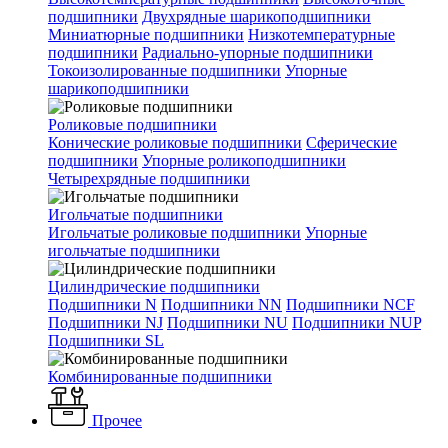
подшипники
Двухрядные шарикоподшипники
Миниатюрные подшипники
Низкотемпературные
подшипники
Радиально-упорные подшипники
Токоизолированные подшипники
Упорные
шарикоподшипники
Роликовые подшипники
Конические роликовые подшипники
Сферические
подшипники
Упорные роликоподшипники
Четырехрядные подшипники
Игольчатые подшипники
Игольчатые роликовые подшипники
Упорные
игольчатые подшипники
Цилиндрические подшипники
Подшипники N
Подшипники NN
Подшипники NCF
Подшипники NJ
Подшипники NU
Подшипники NUP
Подшипники SL
Комбинированные подшипники
Прочее