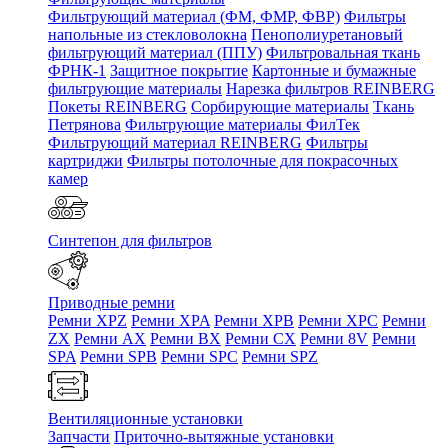
Фильтрующий материал (ФМ, ФМР, ФВР)
Фильтры
напольные из стекловолокна
Пенополиуретановый
фильтрующий материал (ППУ)
Фильтровальная ткань
ФРНК-1
Защитное покрытие
Картонные и бумажные
фильтрующие материалы
Нарезка фильтров REINBERG
Покеты REINBERG
Сорбирующие материалы
Ткань
Петрянова
Фильтрующие материалы ФилТек
Фильтрующий материал REINBERG
Фильтры
картриджи
Фильтры потолочные для покрасочных
камер
Синтепон для фильтров
Приводные ремни
Ремни XPZ
Ремни XPA
Ремни XPB
Ремни XPC
Ремни
ZX
Ремни AX
Ремни BX
Ремни CX
Ремни 8V
Ремни
SPA
Ремни SPB
Ремни SPC
Ремни SPZ
Вентиляционные установки
Запчасти
Приточно-вытяжные установки