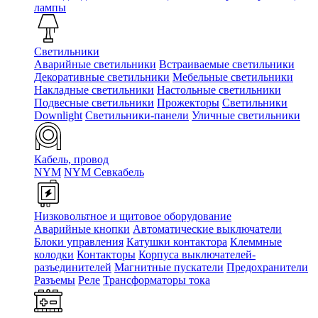
лампы
Светильники
Аварийные светильники
Встраиваемые светильники
Декоративные светильники
Мебельные светильники
Накладные светильники
Настольные светильники
Подвесные светильники
Прожекторы
Светильники
Downlight
Светильники-панели
Уличные светильники
Кабель, провод
NYM
NYM Севкабель
Низковольтное и щитовое оборудование
Аварийные кнопки
Автоматические выключатели
Блоки управления
Катушки контактора
Клеммные
колодки
Контакторы
Корпуса выключателей-
разъединителей
Магнитные пускатели
Предохранители
Разъемы
Реле
Трансформаторы тока