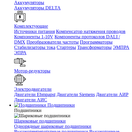
Аккумуляторы
Аккумуляторы DELTA
Комплектующие
Источники питания
Компенсатор натяжения проводов
Компоненты 1-10V
Компоненты протоколов DALI /
DMX
Преобразователи частоты
Программаторы
Стабилизаторы тока
Стартеры
Трансформаторы
ЭМПРА
ЭПРА
Мотор-редукторы
Электродвигатели
Двигатели Ebmpapst
Двигатели Siemens
Двигатели АИР
Двигатели АИС
Подшипники
Подшипники
Шариковые подшипники
Однорядные шариковые подшипники
Высокотемпературные подшипники
Высокоточные