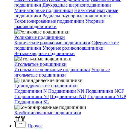
подшипники
Двухрядные шарикоподшипники
Миниатюрные подшипники
Низкотемпературные
подшипники
Радиально-упорные подшипники
Токоизолированные подшипники
Упорные
шарикоподшипники
Роликовые подшипники
Конические роликовые подшипники
Сферические
подшипники
Упорные роликоподшипники
Четырехрядные подшипники
Игольчатые подшипники
Игольчатые роликовые подшипники
Упорные
игольчатые подшипники
Цилиндрические подшипники
Подшипники N
Подшипники NN
Подшипники NCF
Подшипники NJ
Подшипники NU
Подшипники NUP
Подшипники SL
Комбинированные подшипники
Прочее