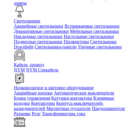
лампы
Светильники
Аварийные светильники
Встраиваемые светильники
Декоративные светильники
Мебельные светильники
Накладные светильники
Настольные светильники
Подвесные светильники
Прожекторы
Светильники
Downlight
Светильники-панели
Уличные светильники
Кабель, провод
NYM
NYM Севкабель
Низковольтное и щитовое оборудование
Аварийные кнопки
Автоматические выключатели
Блоки управления
Катушки контактора
Клеммные
колодки
Контакторы
Корпуса выключателей-
разъединителей
Магнитные пускатели
Предохранители
Разъемы
Реле
Трансформаторы тока