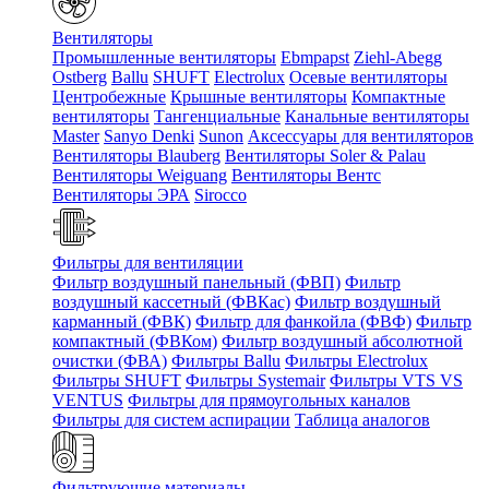
Вентиляторы
Промышленные вентиляторы
Ebmpapst
Ziehl-Abegg
Ostberg
Ballu
SHUFT
Electrolux
Осевые вентиляторы
Центробежные
Крышные вентиляторы
Компактные
вентиляторы
Тангенциальные
Канальные вентиляторы
Master
Sanyo Denki
Sunon
Аксессуары для вентиляторов
Вентиляторы Blauberg
Вентиляторы Soler & Palau
Вентиляторы Weiguang
Вентиляторы Вентс
Вентиляторы ЭРА
Sirocco
Фильтры для вентиляции
Фильтр воздушный панельный (ФВП)
Фильтр
воздушный кассетный (ФВКас)
Фильтр воздушный
карманный (ФВК)
Фильтр для фанкойла (ФВФ)
Фильтр
компактный (ФВКом)
Фильтр воздушный абсолютной
очистки (ФВА)
Фильтры Ballu
Фильтры Electrolux
Фильтры SHUFT
Фильтры Systemair
Фильтры VTS VS
VENTUS
Фильтры для прямоугольных каналов
Фильтры для систем аспирации
Таблица аналогов
Фильтрующие материалы