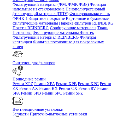
Фильтрующий материал (ФМ, ФМР, ФВР)
Фильтры
напольные из стекловолокна
Пенополиуретановый
фильтрующий материал (ППУ)
Фильтровальная ткань
ФРНК-1
Защитное покрытие
Картонные и бумажные
фильтрующие материалы
Нарезка фильтров REINBERG
Покеты REINBERG
Сорбирующие материалы
Ткань
Петрянова
Фильтрующие материалы ФилТек
Фильтрующий материал REINBERG
Фильтры
картриджи
Фильтры потолочные для покрасочных
камер
Синтепон для фильтров
Приводные ремни
Ремни XPZ
Ремни XPA
Ремни XPB
Ремни XPC
Ремни
ZX
Ремни AX
Ремни BX
Ремни CX
Ремни 8V
Ремни
SPA
Ремни SPB
Ремни SPC
Ремни SPZ
Вентиляционные установки
Запчасти
Приточно-вытяжные установки