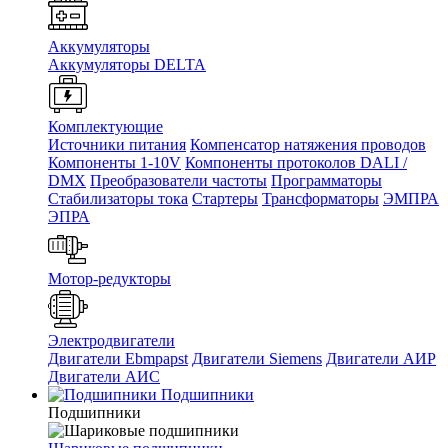
Аккумуляторы
Аккумуляторы DELTA
Комплектующие
Источники питания
Компенсатор натяжения проводов
Компоненты 1-10V
Компоненты протоколов DALI /
DMX
Преобразователи частоты
Программаторы
Стабилизаторы тока
Стартеры
Трансформаторы
ЭМПРА
ЭПРА
Мотор-редукторы
Электродвигатели
Двигатели Ebmpapst
Двигатели Siemens
Двигатели АИР
Двигатели АИС
Подшипники
Подшипники