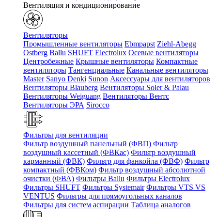
Вентиляция и кондиционирование
Вентиляторы
Промышленные вентиляторы
Ebmpapst
Ziehl-Abegg
Ostberg
Ballu
SHUFT
Electrolux
Осевые вентиляторы
Центробежные
Крышные вентиляторы
Компактные
вентиляторы
Тангенциальные
Канальные вентиляторы
Master
Sanyo Denki
Sunon
Аксессуары для вентиляторов
Вентиляторы Blauberg
Вентиляторы Soler & Palau
Вентиляторы Weiguang
Вентиляторы Вентс
Вентиляторы ЭРА
Sirocco
Фильтры для вентиляции
Фильтр воздушный панельный (ФВП)
Фильтр
воздушный кассетный (ФВКас)
Фильтр воздушный
карманный (ФВК)
Фильтр для фанкойла (ФВФ)
Фильтр
компактный (ФВКом)
Фильтр воздушный абсолютной
очистки (ФВА)
Фильтры Ballu
Фильтры Electrolux
Фильтры SHUFT
Фильтры Systemair
Фильтры VTS VS
VENTUS
Фильтры для прямоугольных каналов
Фильтры для систем аспирации
Таблица аналогов