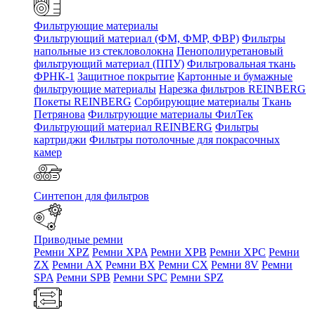
Фильтрующие материалы
Фильтрующий материал (ФМ, ФМР, ФВР)
Фильтры
напольные из стекловолокна
Пенополиуретановый
фильтрующий материал (ППУ)
Фильтровальная ткань
ФРНК-1
Защитное покрытие
Картонные и бумажные
фильтрующие материалы
Нарезка фильтров REINBERG
Покеты REINBERG
Сорбирующие материалы
Ткань
Петрянова
Фильтрующие материалы ФилТек
Фильтрующий материал REINBERG
Фильтры
картриджи
Фильтры потолочные для покрасочных
камер
Синтепон для фильтров
Приводные ремни
Ремни XPZ
Ремни XPA
Ремни XPB
Ремни XPC
Ремни
ZX
Ремни AX
Ремни BX
Ремни CX
Ремни 8V
Ремни
SPA
Ремни SPB
Ремни SPC
Ремни SPZ