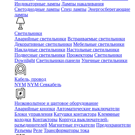
Индикаторные лампы
Лампы накаливания
Светодиодные лампы
Спец лампы
Энергосберегающие
лампы
Светильники
Аварийные светильники
Встраиваемые светильники
Декоративные светильники
Мебельные светильники
Накладные светильники
Настольные светильники
Подвесные светильники
Прожекторы
Светильники
Downlight
Светильники-панели
Уличные светильники
Кабель, провод
NYM
NYM Севкабель
Низковольтное и щитовое оборудование
Аварийные кнопки
Автоматические выключатели
Блоки управления
Катушки контактора
Клеммные
колодки
Контакторы
Корпуса выключателей-
разъединителей
Магнитные пускатели
Предохранители
Разъемы
Реле
Трансформаторы тока