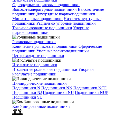
Шариковые подшипники
Однорядные шариковые подшипники
Высокотемпературные подшипники
Высокоточные
подшипники
Двухрядные шарикоподшипники
Миниатюрные подшипники
Низкотемпературные
подшипники
Радиально-упорные подшипники
Токоизолированные подшипники
Упорные
шарикоподшипники
Роликовые подшипники
Конические роликовые подшипники
Сферические
подшипники
Упорные роликоподшипники
Четырехрядные подшипники
Игольчатые подшипники
Игольчатые роликовые подшипники
Упорные
игольчатые подшипники
Цилиндрические подшипники
Подшипники N
Подшипники NN
Подшипники NCF
Подшипники NJ
Подшипники NU
Подшипники NUP
Подшипники SL
Комбинированные подшипники