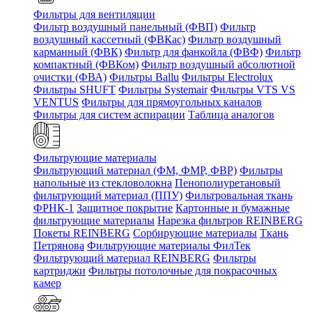
Фильтры для вентиляции
Фильтр воздушный панельный (ФВП)
Фильтр
воздушный кассетный (ФВКас)
Фильтр воздушный
карманный (ФВК)
Фильтр для фанкойла (ФВФ)
Фильтр
компактный (ФВКом)
Фильтр воздушный абсолютной
очистки (ФВА)
Фильтры Ballu
Фильтры Electrolux
Фильтры SHUFT
Фильтры Systemair
Фильтры VTS VS
VENTUS
Фильтры для прямоугольных каналов
Фильтры для систем аспирации
Таблица аналогов
Фильтрующие материалы
Фильтрующий материал (ФМ, ФМР, ФВР)
Фильтры
напольные из стекловолокна
Пенополиуретановый
фильтрующий материал (ППУ)
Фильтровальная ткань
ФРНК-1
Защитное покрытие
Картонные и бумажные
фильтрующие материалы
Нарезка фильтров REINBERG
Покеты REINBERG
Сорбирующие материалы
Ткань
Петрянова
Фильтрующие материалы ФилТек
Фильтрующий материал REINBERG
Фильтры
картриджи
Фильтры потолочные для покрасочных
камер