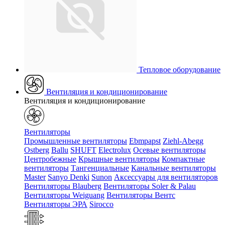
Тепловое оборудование
Вентиляция и кондиционирование
Вентиляция и кондиционирование
Вентиляторы
Промышленные вентиляторы
Ebmpapst
Ziehl-Abegg
Ostberg
Ballu
SHUFT
Electrolux
Осевые вентиляторы
Центробежные
Крышные вентиляторы
Компактные
вентиляторы
Тангенциальные
Канальные вентиляторы
Master
Sanyo Denki
Sunon
Аксессуары для вентиляторов
Вентиляторы Blauberg
Вентиляторы Soler & Palau
Вентиляторы Weiguang
Вентиляторы Вентс
Вентиляторы ЭРА
Sirocco