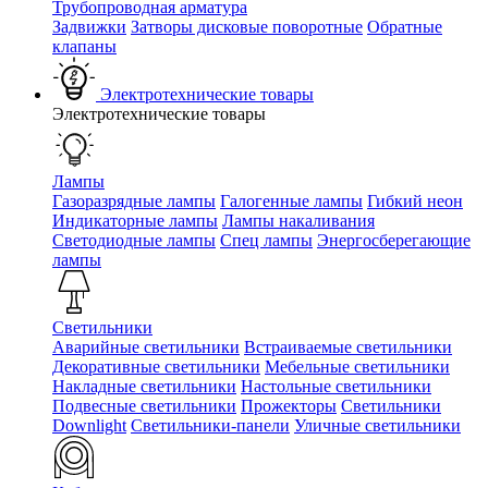
Трубопроводная арматура
Задвижки
Затворы дисковые поворотные
Обратные
клапаны
Электротехнические товары
Электротехнические товары
Лампы
Газоразрядные лампы
Галогенные лампы
Гибкий неон
Индикаторные лампы
Лампы накаливания
Светодиодные лампы
Спец лампы
Энергосберегающие
лампы
Светильники
Аварийные светильники
Встраиваемые светильники
Декоративные светильники
Мебельные светильники
Накладные светильники
Настольные светильники
Подвесные светильники
Прожекторы
Светильники
Downlight
Светильники-панели
Уличные светильники