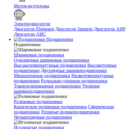
Мотор-редукторы
Электродвигатели
Двигатели Ebmpapst
Двигатели Siemens
Двигатели АИР
Двигатели АИС
Подшипники
Подшипники
Шариковые подшипники
Однорядные шариковые подшипники
Высокотемпературные подшипники
Высокоточные
подшипники
Двухрядные шарикоподшипники
Миниатюрные подшипники
Низкотемпературные
подшипники
Радиально-упорные подшипники
Токоизолированные подшипники
Упорные
шарикоподшипники
Роликовые подшипники
Конические роликовые подшипники
Сферические
подшипники
Упорные роликоподшипники
Четырехрядные подшипники
Игольчатые подшипники