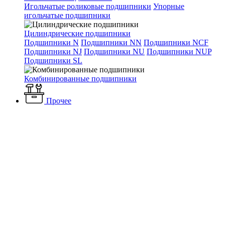
Игольчатые роликовые подшипники
Упорные
игольчатые подшипники
Цилиндрические подшипники
Подшипники N
Подшипники NN
Подшипники NCF
Подшипники NJ
Подшипники NU
Подшипники NUP
Подшипники SL
Комбинированные подшипники
Прочее
Каталог
Отопление и водоснабжение
Приборы управления и
регулирования
Шкафы управления
ШУТП-MPC
Навесной
шкаф управления насосами ШУТП-MPC-K 1x1,6-2,5A-DOL-
НВ Истратех
Навесной шкаф управления
насосами ШУТП-MPC-K
1x1,6-2,5A-DOL-НВ Истратех