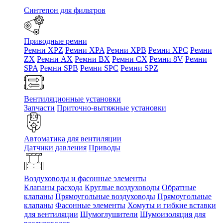
Синтепон для фильтров
Приводные ремни
Ремни XPZ
Ремни XPA
Ремни XPB
Ремни XPC
Ремни
ZX
Ремни AX
Ремни BX
Ремни CX
Ремни 8V
Ремни
SPA
Ремни SPB
Ремни SPC
Ремни SPZ
Вентиляционные установки
Запчасти
Приточно-вытяжные установки
Автоматика для вентиляции
Датчики давления
Приводы
Воздуховоды и фасонные элементы
Клапаны расхода
Круглые воздуховоды
Обратные
клапаны
Прямоугольные воздуховоды
Прямоугольные
клапаны
Фасонные элементы
Хомуты и гибкие вставки
для вентиляции
Шумоглушители
Шумоизоляция для