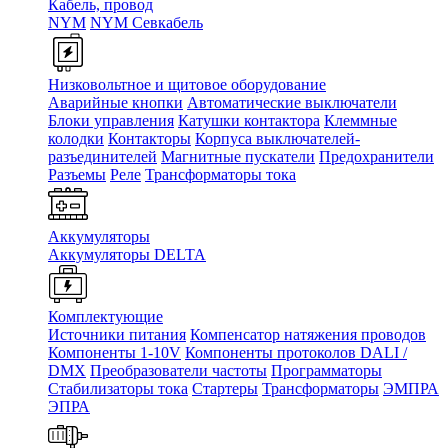
Кабель, провод
NYM
NYM Севкабель
Низковольтное и щитовое оборудование
Аварийные кнопки
Автоматические выключатели
Блоки управления
Катушки контактора
Клеммные
колодки
Контакторы
Корпуса выключателей-
разъединителей
Магнитные пускатели
Предохранители
Разъемы
Реле
Трансформаторы тока
Аккумуляторы
Аккумуляторы DELTA
Комплектующие
Источники питания
Компенсатор натяжения проводов
Компоненты 1-10V
Компоненты протоколов DALI /
DMX
Преобразователи частоты
Программаторы
Стабилизаторы тока
Стартеры
Трансформаторы
ЭМПРА
ЭПРА