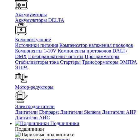
Аккумуляторы
Аккумуляторы DELTA
Комплектующие
Источники питания
Компенсатор натяжения проводов
Компоненты 1-10V
Компоненты протоколов DALI /
DMX
Преобразователи частоты
Программаторы
Стабилизаторы тока
Стартеры
Трансформаторы
ЭМПРА
ЭПРА
Мотор-редукторы
Электродвигатели
Двигатели Ebmpapst
Двигатели Siemens
Двигатели АИР
Двигатели АИС
Подшипники
Подшипники