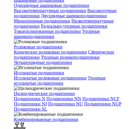
Шариковые подшипники
Однорядные шариковые подшипники
Высокотемпературные подшипники
Высокоточные
подшипники
Двухрядные шарикоподшипники
Миниатюрные подшипники
Низкотемпературные
подшипники
Радиально-упорные подшипники
Токоизолированные подшипники
Упорные
шарикоподшипники
Роликовые подшипники
Конические роликовые подшипники
Сферические
подшипники
Упорные роликоподшипники
Четырехрядные подшипники
Игольчатые подшипники
Игольчатые роликовые подшипники
Упорные
игольчатые подшипники
Цилиндрические подшипники
Подшипники N
Подшипники NN
Подшипники NCF
Подшипники NJ
Подшипники NU
Подшипники NUP
Подшипники SL
Комбинированные подшипники