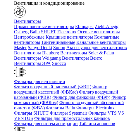
Вентиляция и кондиционирование
Вентиляторы
Промышленные вентиляторы
Ebmpapst
Ziehl-Abegg
Ostberg
Ballu
SHUFT
Electrolux
Осевые вентиляторы
Центробежные
Крышные вентиляторы
Компактные
вентиляторы
Тангенциальные
Канальные вентиляторы
Master
Sanyo Denki
Sunon
Аксессуары для вентиляторов
Вентиляторы Blauberg
Вентиляторы Soler & Palau
Вентиляторы Weiguang
Вентиляторы Вентс
Вентиляторы ЭРА
Sirocco
Фильтры для вентиляции
Фильтр воздушный панельный (ФВП)
Фильтр
воздушный кассетный (ФВКас)
Фильтр воздушный
карманный (ФВК)
Фильтр для фанкойла (ФВФ)
Фильтр
компактный (ФВКом)
Фильтр воздушный абсолютной
очистки (ФВА)
Фильтры Ballu
Фильтры Electrolux
Фильтры SHUFT
Фильтры Systemair
Фильтры VTS VS
VENTUS
Фильтры для прямоугольных каналов
Фильтры для систем аспирации
Таблица аналогов