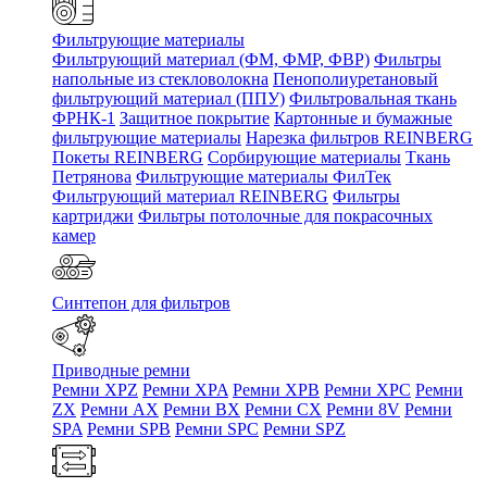
Фильтрующие материалы
Фильтрующий материал (ФМ, ФМР, ФВР)
Фильтры
напольные из стекловолокна
Пенополиуретановый
фильтрующий материал (ППУ)
Фильтровальная ткань
ФРНК-1
Защитное покрытие
Картонные и бумажные
фильтрующие материалы
Нарезка фильтров REINBERG
Покеты REINBERG
Сорбирующие материалы
Ткань
Петрянова
Фильтрующие материалы ФилТек
Фильтрующий материал REINBERG
Фильтры
картриджи
Фильтры потолочные для покрасочных
камер
Синтепон для фильтров
Приводные ремни
Ремни XPZ
Ремни XPA
Ремни XPB
Ремни XPC
Ремни
ZX
Ремни AX
Ремни BX
Ремни CX
Ремни 8V
Ремни
SPA
Ремни SPB
Ремни SPC
Ремни SPZ