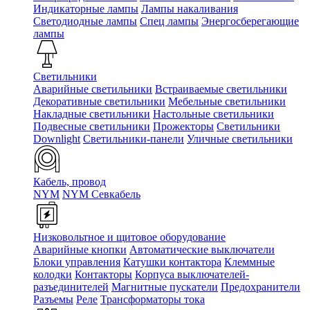
Индикаторные лампы
Лампы накаливания
Светодиодные лампы
Спец лампы
Энергосберегающие
лампы
Светильники
Аварийные светильники
Встраиваемые светильники
Декоративные светильники
Мебельные светильники
Накладные светильники
Настольные светильники
Подвесные светильники
Прожекторы
Светильники
Downlight
Светильники-панели
Уличные светильники
Кабель, провод
NYM
NYM Севкабель
Низковольтное и щитовое оборудование
Аварийные кнопки
Автоматические выключатели
Блоки управления
Катушки контактора
Клеммные
колодки
Контакторы
Корпуса выключателей-
разъединителей
Магнитные пускатели
Предохранители
Разъемы
Реле
Трансформаторы тока