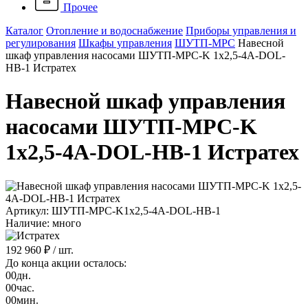
Прочее
Каталог
Отопление и водоснабжение
Приборы управления и
регулирования
Шкафы управления
ШУТП-MPC
Навесной
шкаф управления насосами ШУТП-MPC-K 1x2,5-4A-DOL-
НВ-1 Истратех
Навесной шкаф управления
насосами ШУТП-MPC-K
1x2,5-4A-DOL-НВ-1 Истратех
Артикул: ШУТП-MPC-K1x2,5-4A-DOL-НВ-1
Наличие: много
192 960 ₽
/ шт.
До конца акции осталось:
00
дн.
00
час.
00
мин.